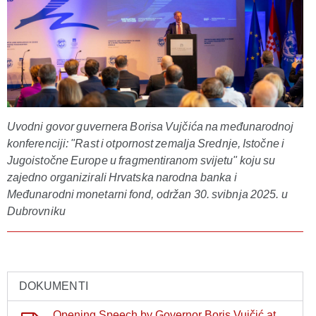
Uvodni govor guvernera Borisa Vujčića na međunarodnoj
konferenciji: "Rast i otpornost zemalja Srednje, Istočne i
Jugoistočne Europe u fragmentiranom svijetu" koju su
zajedno organizirali Hrvatska narodna banka i
Međunarodni monetarni fond, održan 30. svibnja 2025. u
Dubrovniku
DOKUMENTI
Opening Speech by Governor Boris Vujčić at