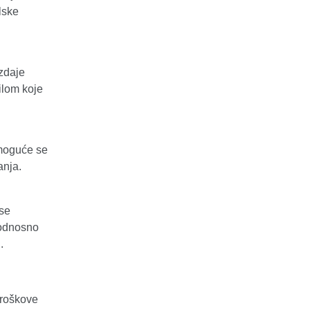
lske
zdaje
ilom koje
 moguće se
anja.
 se
 odnosno
.
troškove