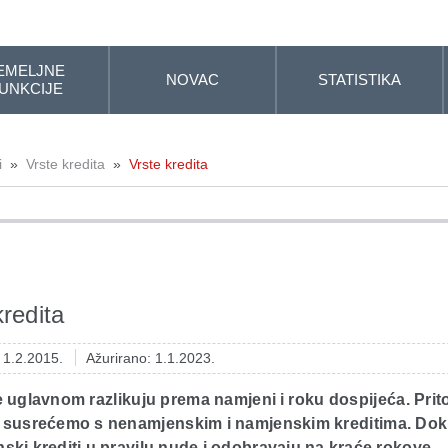
EMELJNE
NOVAC
STATISTIKA
UNKCIJE
i
»
Vrste kredita
»
Vrste kredita
kredita
: 1.2.2015.
Ažurirano: 1.1.2023.
e uglavnom razlikuju prema namjeni i roku dospijeća. Pri
 susrećemo s nenamjenskim i namjenskim kreditima. Dok
ki krediti u pravilu nude i odobravaju na kraće rokove,