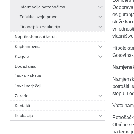
Lombardni
Informacije potrošačima
Odobrava s
osiguranja
Zaštitite svoja prava
služe kao 
Financijska edukacija
vrijednost
vlasništvu
Neprihodonosni krediti
Kriptoimovina
Hipotekarn
Gotovinsk
Karijera
Događanja
Namjenski
Javna nabava
Namjenski 
Javni natječaji
potrošiti 
stopu u o
Zgrada
Vrste nam
Kontakti
Edukacija
Potrošački
Obično se
na temelju