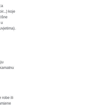
ca
r...) koje
žišne
 u
uvjetima).
iju
u kamatnu
robe ili
namjene