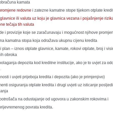
 obračuna kamata
 promjene redovne
i zatezne kamatne stope tijekom otplate kredi
 glavnice ili valuta uz koju je glavnica vezana i pojašnjenje rizik
ne tečaja tih valuta
e i provizije koje se zaračunavaju i mogućnost njihove promje
vna kamatna stopa koja odražava ukupnu cijenu kredita
i plan – iznos otplate glavnice, kamate, rokovi otplate, broj i vis
nih obroka
 polaganja depozita kod kreditne institucije, ako je to uvjet za o
a
sti i uvjeti prijeboja kredita i depozita (ako je primjenjivo)
enti osiguranja otplate kredita i drugi uvjeti uz isticanje posljed
ćanja
potrošača na odustajanje od ugovora u zakonskim rokovima i
 prijevremenog povrata kredita.