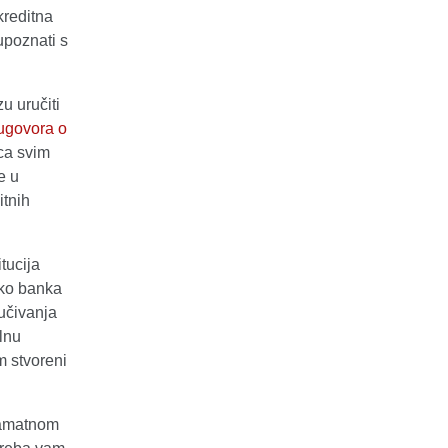
kreditna
upoznati s
u uručiti
 ugovora o
ca svim
e u
itnih
itucija
Ako banka
učivanja
lnu
m stvoreni
 kamatnom