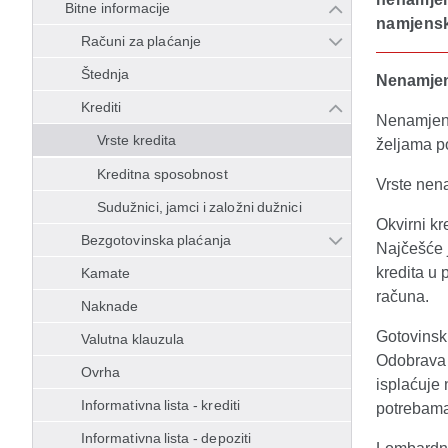
Bitne informacije
namjensk
Računi za plaćanje
Štednja
Nenamjens
Krediti
Nenamjens
Vrste kredita
željama po
Kreditna sposobnost
Vrste nen
Sudužnici, jamci i založni dužnici
Okvirni k
Bezgotovinska plaćanja
Najčešće j
kredita u 
Kamate
računa.
Naknade
Gotovinski
Valutna klauzula
Odobrava 
Ovrha
isplaćuje 
Informativna lista - krediti
potrebama
Informativna lista - depoziti