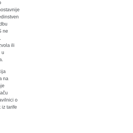
o
ostavnije
edinstven
edbu
S ne
.
vola ili
 u
a.
ija
a na
nje
šaču
vilnici o
iz tarife