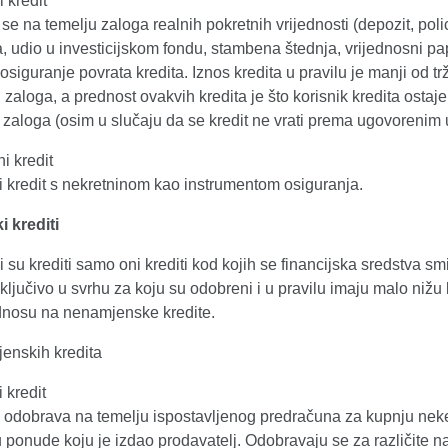
 kredit
e na temelju zaloga realnih pokretnih vrijednosti (depozit, poli
, udio u investicijskom fondu, stambena štednja, vrijednosni papi
osiguranje povrata kredita. Iznos kredita u pravilu je manji od tr
i zaloga, a prednost ovakvih kredita je što korisnik kredita ostaje
 zaloga (osim u slučaju da se kredit ne vrati prema ugovorenim 
i kredit
i kredit s nekretninom kao instrumentom osiguranja.
 krediti
su krediti samo oni krediti kod kojih se financijska sredstva sm
isključivo u svrhu za koju su odobreni i u pravilu imaju malo niž
dnosu na nenamjenske kredite.
jenskih kredita
 kredit
 odobrava na temelju ispostavljenog predračuna za kupnju neke 
 ponude koju je izdao prodavatelj. Odobravaju se za različite 