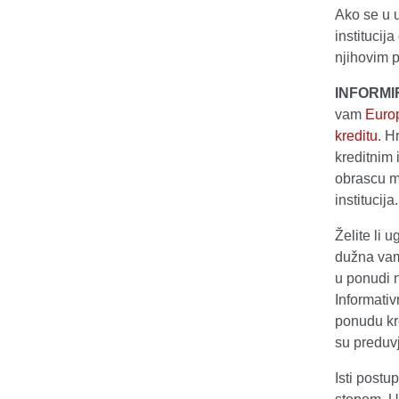
Ako se u u
institucij
njihovim 
INFORMI
vam
Europ
kreditu
. H
kreditnim 
obrascu mo
institucija.
Želite li u
dužna vam 
u ponudi 
Informativ
ponudu kr
su preduvj
Isti postu