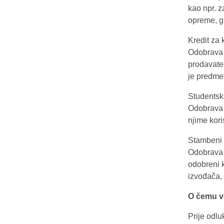
kao npr. z
opreme, gr
Kredit za 
Odobrava 
prodavatel
je predmet
Studentski
Odobrava s
njime kori
Stambeni 
Odobrava 
odobreni k
izvođača, 
O čemu vo
Prije odlu