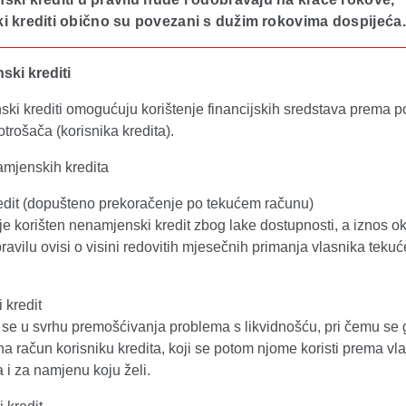
i krediti obično su povezani s dužim rokovima dospijeća.
ki krediti
ki krediti omogućuju korištenje financijskih sredstava prema p
trošača (korisnika kredita).
amjenskih kredita
redit (dopušteno prekoračenje po tekućem računu)
e korišten nenamjenski kredit zbog lake dostupnosti, a iznos o
pravilu ovisi o visini redovitih mjesečnih primanja vlasnika teku
 kredit
se u svrhu premošćivanja problema s likvidnošću, pri čemu se 
na račun korisniku kredita, koji se potom njome koristi prema vla
 i za namjenu koju želi.