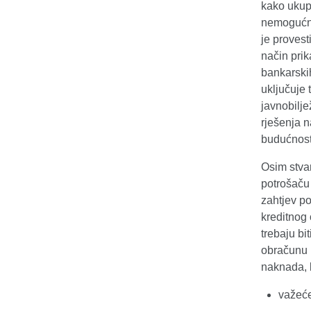
kako ukup
nemogućno
je provest
način pri
bankarski
uključuje t
javnobilje
rješenja n
budućnost
Osim stvar
potrošaču
zahtjev po
kreditnog
trebaju bi
obračunu k
naknada, 
važeće