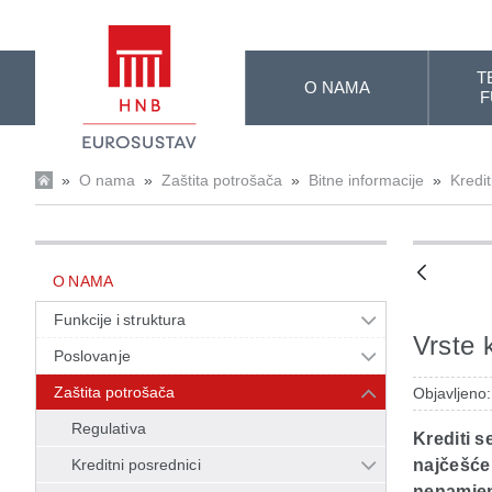
Skip to Main Content
T
O NAMA
F
»
O nama
»
Zaštita potrošača
»
Bitne informacije
»
Kredit
O NAMA
Funkcije i struktura
Vrste 
Poslovanje
Zaštita potrošača
Objavljeno
Regulativa
Krediti s
Kreditni posrednici
najčešće
nenamjens