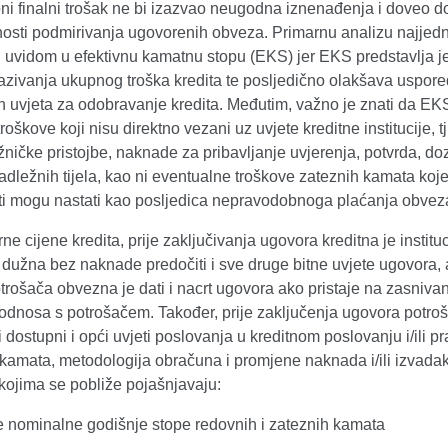
ni finalni trošak ne bi izazvao neugodna iznenađenja i doveo d
sti podmirivanja ugovorenih obveza. Primarnu analizu najjedn
i uvidom u efektivnu kamatnu stopu (EKS) jer EKS predstavlja j
kazivanja ukupnog troška kredita te posljedično olakšava uspor
h uvjeta za odobravanje kredita. Međutim, važno je znati da EK
roškove koji nisu direktno vezani uz uvjete kreditne institucije, tj
žničke pristojbe, naknade za pribavljanje uvjerenja, potvrda, doz
adležnih tijela, kao ni eventualne troškove zateznih kamata koje
i mogu nastati kao posljedica nepravodobnoga plaćanja obvez
ne cijene kredita, prije zaključivanja ugovora kreditna je instituc
 dužna bez naknade predočiti i sve druge bitne uvjete ugovora, 
trošača obvezna je dati i nacrt ugovora ako pristaje na zasniva
 odnosa s potrošačem. Također, prije zaključenja ugovora potro
ti dostupni i opći uvjeti poslovanja u kreditnom poslovanju i/ili pra
amata, metodologija obračuna i promjene naknada i/ili izvadak 
kojima se pobliže pojašnjavaju:
 nominalne godišnje stope redovnih i zateznih kamata