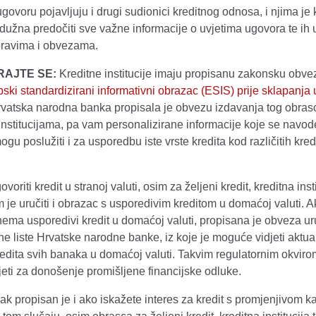
govoru pojavljuju i drugi sudionici kreditnog odnosa, i njima je 
a dužna predočiti sve važne informacije o uvjetima ugovora te ih 
pravima i obvezama.
RAJTE SE:
Kreditne institucije imaju propisanu zakonsku obvez
ski standardizirani informativni obrazac (ESIS) prije sklapanja
rvatska narodna banka propisala je obvezu izdavanja tog obras
institucijama, pa vam personalizirane informacije koje se navod
gu poslužiti i za usporedbu iste vrste kredita kod različitih kred
govoriti kredit u stranoj valuti, osim za željeni kredit, kreditna inst
je uručiti i obrazac s usporedivim kreditom u domaćoj valuti. 
nema usporedivi kredit u domaćoj valuti, propisana je obveza ur
ne liste Hrvatske narodne banke, iz koje je moguće vidjeti aktua
edita svih banaka u domaćoj valuti. Takvim regulatornim okviro
eti za donošenje promišljene financijske odluke.
pak propisan je i ako iskažete interes za kredit s promjenjivom