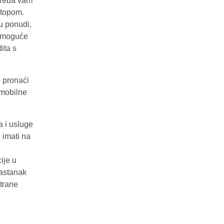
 treba vam
stopom.
u ponudi,
e moguće
ita s
pronaći
 mobilne
 i usluge
e imati na
ije u
nastanak
trane