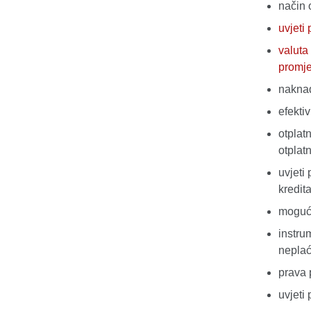
način
uvjeti
valuta
promje
naknad
efekti
otplatn
otplat
uvjeti
kredit
mogućno
instrum
nepla
prava 
uvjeti