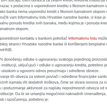
tom slučaju, osim obrasca za željeni kredit, kreditna institucija
 obrazac s podacima o usporedivom kreditu s fiksnom kamatnom 
ako banka nema usporedivi kredit s fiksnom kamatnom stopom 
ručiti vam Informativnu listu Hrvatske narodne banke, iz koje j
tualnu ponudu kredita svih banaka, među kojima je i ponuda kred
kamatnom stopom.
posrednom kontaktu s bankom potrošač
Informativnu listu
može 
tskoj stranici Hrvatske narodne banke ili korištenjem besplatne
e mHNB.
ri donošenju odluke o ugovaranju svakoga pojedinog proizvoda
j instituciji, uključujući i odluke o ugovaranju kredita, potrebno j
 ulaskom u ugovorni odnos preuzimaju i određene obveze.
vanje tih obveza za sobom povlači i određene financijske sankc
eznih kamata i/ili dodatnih troškova, čime se stvara osnova za 
 i poduzimanje aktivnosti za naplatu nepodmirenih obveza od s
nstitucije. Da bi se umanjila mogućnost naknadnih iznenađenja,
i i razočarenja, potrebno je: