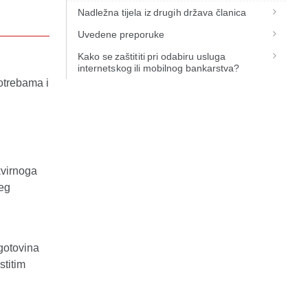
Nadležna tijela iz drugih država članica
Uvedene preporuke
Kako se zaštititi pri odabiru usluga
internetskog ili mobilnog bankarstva?
otrebama i
kvirnoga
ćeg
gotovina
stitim