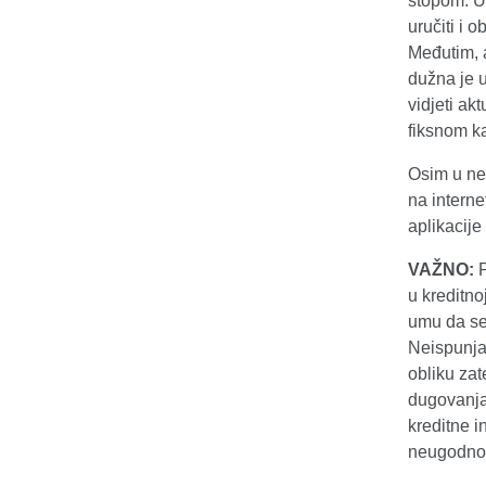
stopom. U 
uručiti i
Međutim, 
dužna je u
vidjeti ak
fiksnom 
Osim u ne
na interne
aplikacij
VAŽNO:
P
u kreditno
umu da se
Neispunja
obliku zat
dugovanja
kreditne i
neugodnost