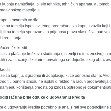
a kupnju namještaja, bijele tehnike, tehničkih aparata, automobi
ađevinskog materijala...
kupnju motornih vozila
se na temelju ispostavljenog predračuna za kupnju vozila koji i
j ili na temelju sporazuma o prijenosu prava vlasništva nad voz
 kreditiranja.
/učenički kredit
e za plaćanje troškova studiranja (u zemlji i u inozemstvu), a
stiti i za plaćanje školarine privatnoga srednjoškolskog obrazov
kredit
se za kupnju, izgradnju ili adaptaciju kuće odnosno stana. Ako
redit u punom iznosu ne isplati direktno na račun prodavatelja
namjenu korištenja preostalog iznosa potrebno je dokumentirati
diti računa prije odluke o ugovaranju kredita
ke o ugovaranju kredita potrebno je analizirati sve potencijalne 