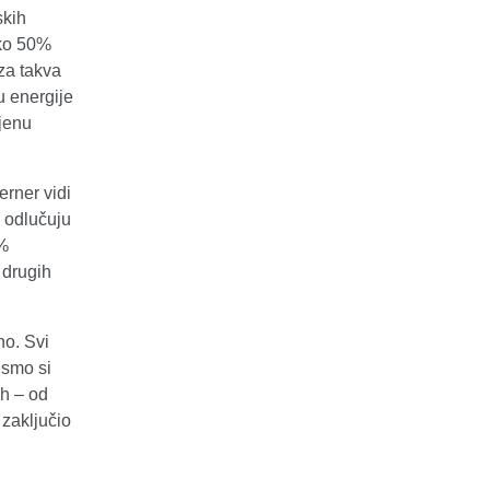
skih
oko 50%
za takva
u energije
ijenu
erner vidi
e odlučuju
0%
 drugih
no. Svi
 smo si
ih – od
 zaključio