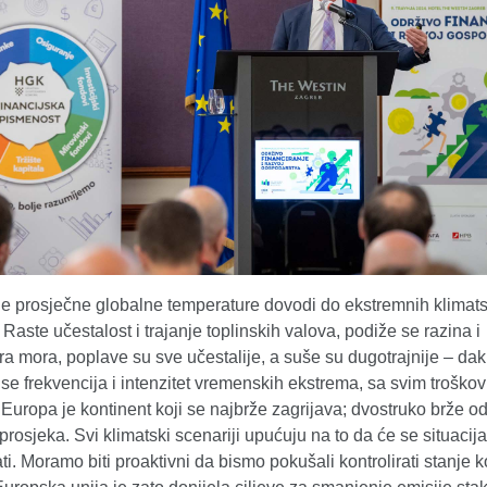
e prosječne globalne temperature dovodi do ekstremnih klimats
Raste učestalost i trajanje toplinskih valova, podiže se razina i
a mora, poplave su sve učestalije, a suše su dugotrajnije – dak
e frekvencija i intenzitet vremenskih ekstrema, sa svim troško
 Europa je kontinent koji se najbrže zagrijava; dvostruko brže o
prosjeka. Svi klimatski scenariji upućuju na to da će se situacija 
i. Moramo biti proaktivni da bismo pokušali kontrolirati stanje ko