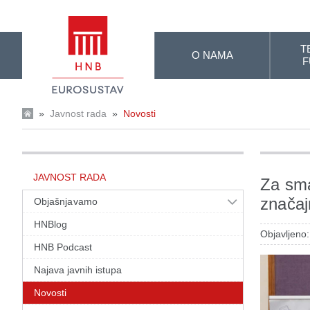
Skip to Main Content
T
O NAMA
F
»
Javnost rada
»
Novosti
JAVNOST RADA
Za sma
značaj
Objašnjavamo
HNBlog
Objavljeno:
HNB Podcast
Najava javnih istupa
Novosti