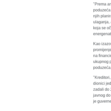
"Prema ank
poduzeća 
njih plani
ulaganja, 
koja se oč
energenata
Kao izazov
promijenje
na financ
ukupnog p
poduzeća, 
"Kreditori
dionici je
zadali do
javnog do 
je guverne