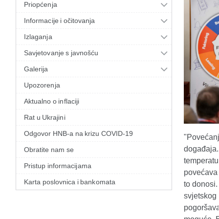
Priopćenja
Informacije i očitovanja
Izlaganja
Savjetovanje s javnošću
Galerija
Upozorenja
Aktualno o inflaciji
Rat u Ukrajini
Odgovor HNB-a na krizu COVID-19
"Povećanj
događaja. 
Obratite nam se
temperatur
Pristup informacijama
povećava s
Karta poslovnica i bankomata
to donosi.
svjetskog 
pogoršavat