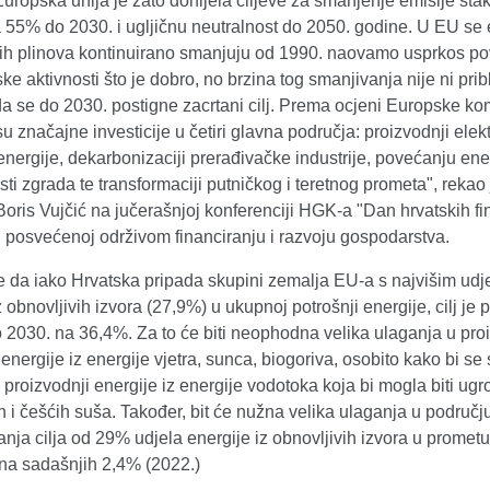
ropska unija je zato donijela ciljeve za smanjenje emisije stak
 55% do 2030. i ugljičnu neutralnost do 2050. godine. U EU se 
kih plinova kontinuirano smanjuju od 1990. naovamo usprkos p
e aktivnosti što je dobro, no brzina tog smanjivanja nije ni prib
a se do 2030. postigne zacrtani cilj. Prema ocjeni Europske ko
u značajne investicije u četiri glavna područja: proizvodnji elekt
energije, dekarbonizaciji prerađivačke industrije, povećanju en
sti zgrada te transformaciji putničkog i teretnog prometa", rekao 
oris Vujčić na jučerašnjoj konferenciji HGK-a "Dan hrvatskih fi
a" posvećenoj održivom financiranju i razvoju gospodarstva.
je da iako Hrvatska pripada skupini zemalja EU-a s najvišim ud
z obnovljivih izvora (27,9%) u ukupnoj potrošnji energije, cilj je 
o 2030. na 36,4%. Za to će biti neophodna velika ulaganja u pro
 energije iz energije vjetra, sunca, biogoriva, osobito kako bi se
 proizvodnji energije iz energije vodotoka koja bi mogla biti ug
 i češćih suša. Također, bit će nužna velika ulaganja u područ
anja cilja od 29% udjela energije iz obnovljivih izvora u promet
na sadašnjih 2,4% (2022.)