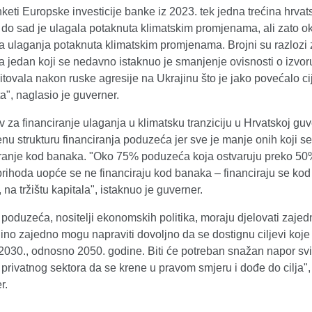
eti Europske investicije banke iz 2023. tek jedna trećina hrvat
do sad je ulagala potaknuta klimatskim promjenama, ali zato 
ra ulaganja potaknuta klimatskim promjenama. Brojni su razlozi 
a jedan koji se nedavno istaknuo je smanjenje ovisnosti o izvor
itovala nakon ruske agresije na Ukrajinu što je jako povećalo c
", naglasio je guverner.
 za financiranje ulaganja u klimatsku tranziciju u Hrvatskoj guv
nu strukturu financiranja poduzeća jer sve je manje onih koji s
iranje kod banaka. "Oko 75% poduzeća koja ostvaruju preko 5
rihoda uopće se ne financiraju kod banaka – financiraju se kod
na tržištu kapitala", istaknuo je guverner.
, poduzeća, nositelji ekonomskih politika, moraju djelovati zajed
dino zajedno mogu napraviti dovoljno da se dostignu ciljevi koje
 2030., odnosno 2050. godine. Biti će potreban snažan napor sv
privatnog sektora da se krene u pravom smjeru i dođe do cilja",
r.