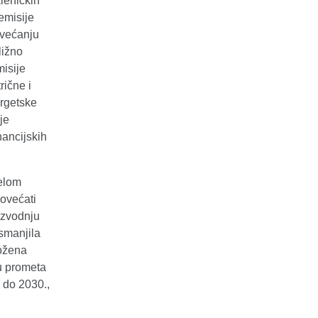
leničkih
emisije
ovećanju
ližno
misije
rične i
ergetske
je
nancijskih
jelom
povećati
izvodnju
 smanjila
rožena
ju prometa
u do 2030.,