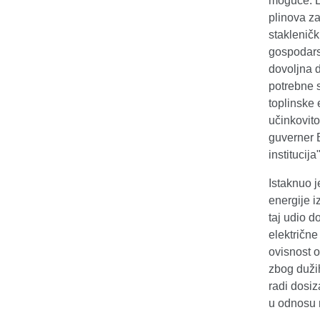
moguće. Eu
plinova za
staklenič
gospodarsk
dovoljna d
potrebne s
toplinske 
učinkovito
guverner B
institucij
Istaknuo 
energije i
taj udio d
električne
ovisnost o
zbog dužih
radi dosiz
u odnosu 