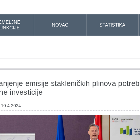
EMELJNE
NOVAC
STATISTIKA
UNKCIJE
njenje emisije stakleničkih plinova potre
ne investicije
 10.4.2024.