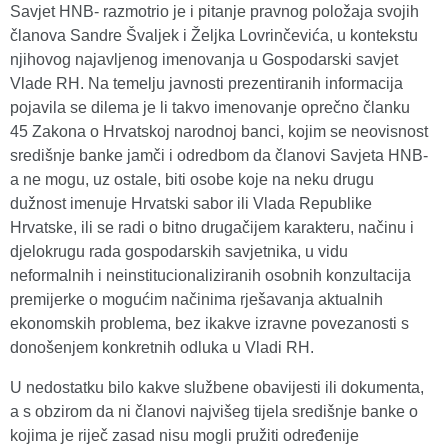
Savjet HNB- razmotrio je i pitanje pravnog položaja svojih
članova Sandre Švaljek i Željka Lovrinčevića, u kontekstu
njihovog najavljenog imenovanja u Gospodarski savjet
Vlade RH. Na temelju javnosti prezentiranih informacija
pojavila se dilema je li takvo imenovanje oprečno članku
45 Zakona o Hrvatskoj narodnoj banci, kojim se neovisnost
središnje banke jamči i odredbom da članovi Savjeta HNB-
a ne mogu, uz ostale, biti osobe koje na neku drugu
dužnost imenuje Hrvatski sabor ili Vlada Republike
Hrvatske, ili se radi o bitno drugačijem karakteru, načinu i
djelokrugu rada gospodarskih savjetnika, u vidu
neformalnih i neinstitucionaliziranih osobnih konzultacija
premijerke o mogućim načinima rješavanja aktualnih
ekonomskih problema, bez ikakve izravne povezanosti s
donošenjem konkretnih odluka u Vladi RH.
U nedostatku bilo kakve službene obavijesti ili dokumenta,
a s obzirom da ni članovi najvišeg tijela središnje banke o
kojima je riječ zasad nisu mogli pružiti određenije