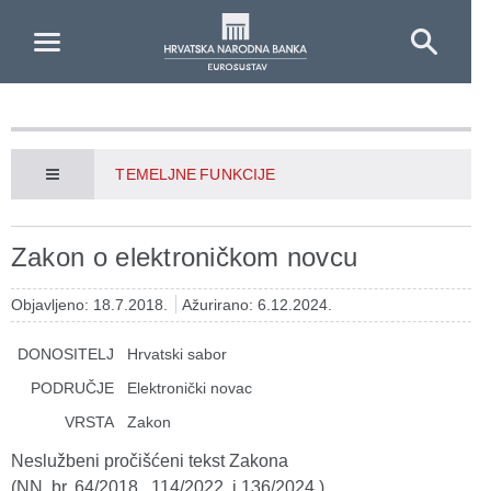
Skip to Main Content
TEMELJNE FUNKCIJE
Zakon o elektroničkom novcu
Objavljeno: 18.7.2018.
Ažurirano: 6.12.2024.
DONOSITELJ
Hrvatski sabor
PODRUČJE
Elektronički novac
VRSTA
Zakon
Neslužbeni pročišćeni tekst Zakona
(NN, br. 64/2018., 114/2022. i 136/2024.)