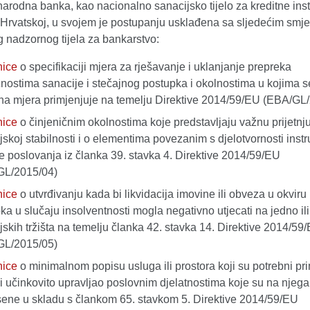
arodna banka, kao nacionalno sanacijsko tijelo za kreditne insti
 Hrvatskoj, u svojem je postupanju usklađena sa sljedećim smj
 nadzornog tijela za bankarstvo:
nice
o specifikaciji mjera za rješavanje i uklanjanje prepreka
ostima sanacije i stečajnog postupka i okolnostima u kojima 
na mjera primjenjuje na temelju Direktive 2014/59/EU (EBA/GL
nice
o činjeničnim okolnostima koje predstavljaju važnu prijetnj
ijskoj stabilnosti i o elementima povezanim s djelotvornosti ins
e poslovanja iz članka 39. stavka 4. Direktive 2014/59/EU
GL/2015/04)
nice
o utvrđivanju kada bi likvidacija imovine ili obveza u okvir
ka u slučaju insolventnosti mogla negativno utjecati na jedno ili
ijskih tržišta na temelju članka 42. stavka 14. Direktive 2014/59
GL/2015/05)
nice
o minimalnom popisu usluga ili prostora koji su potrebni pri
i učinkovito upravljao poslovnim djelatnostima koje su na njega
ene u skladu s člankom 65. stavkom 5. Direktive 2014/59/EU