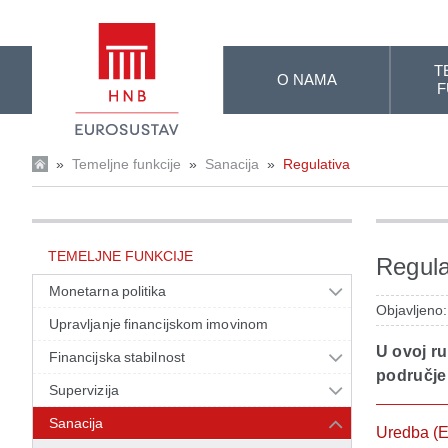
Skip to Main Content
T
O NAMA
F
»
Temeljne funkcije
»
Sanacija
»
Regulativa
TEMELJNE FUNKCIJE
Regula
Monetarna politika
Objavljeno
Upravljanje financijskom imovinom
U ovoj ru
Financijska stabilnost
područje 
Supervizija
Sanacija
Uredba (E