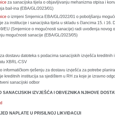
nice
za sanacijska tijela o objavljivanju mehanizma otpisa i konv
nja bail-ina (EBA/GL/2023/01)
nice
o izmjeni Smjernica EBA/GL/2022/01 o poboljšanju moguć
e za institucije i sanacijska tijela u skladu s člancima 15. i 16. 
9/EU (Smjernice o mogućnosti sanacije) radi uvođenja novog o
anju mogućnosti sanacije (EBA/GL/2023/05)
za dostavu datoteka s podacima sanacijskih izvješća kreditnih in
matu XBRL-CSV
o informatičkom rješenju za dostavu izvješća za potrebe planir
je kreditnih institucija sa sjedištem u RH za koje je izravno od
tveni sanacijski odbor
 SANACIJSKIH IZVJEŠĆA I OBVEZNIKA NJIHOVE DOST
ed
JED NAPLATE U PRISILNOJ LIKVIDACIJI