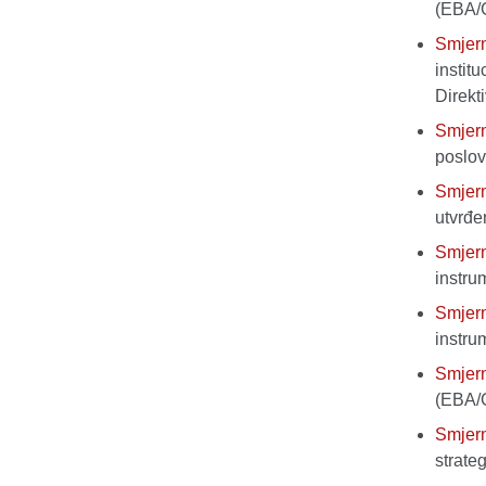
(EBA/
Smjer
instit
Direkt
Smjer
poslo
Smjer
utvrđ
Smjer
instru
Smjer
instru
Smjer
(EBA/
Smjer
strate