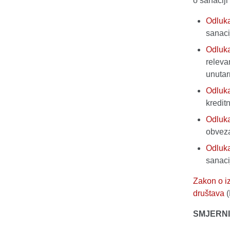
o sanaciji 
Odluk
sanacij
Odluk
releva
unutar
Odluk
kreditn
Odluk
obveza
Odluk
sanaci
Zakon o iz
društava
(
SMJERN