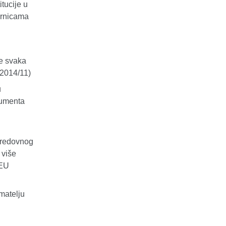
tucije u
ernicama
se svaka
/2014/11)
u
trumenta
u redovnog
 više
/EU
matelju