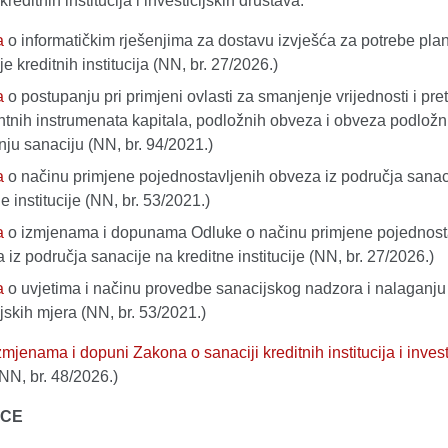
kreditnih institucija i investicijskih društava.
a
o informatičkim rješenjima za dostavu izvješća za potrebe plan
e kreditnih institucija (NN, br. 27/2026.)
a
o postupanju pri primjeni ovlasti za smanjenje vrijednosti i pre
ntnih instrumenata kapitala, podložnih obveza i obveza podložn
nju sanaciju (NN, br. 94/2021.)
a
o načinu primjene pojednostavljenih obveza iz područja sanac
e institucije (NN, br. 53/2021.)
a
o izmjenama i dopunama Odluke o načinu primjene pojednost
 iz područja sanacije na kreditne institucije (NN, br. 27/2026.)
a
o uvjetima i načinu provedbe sanacijskog nadzora i nalaganju
jskih mjera (NN, br. 53/2021.)
mjenama i dopuni Zakona o sanaciji kreditnih institucija i invest
NN, br. 48/2026.)
ICE