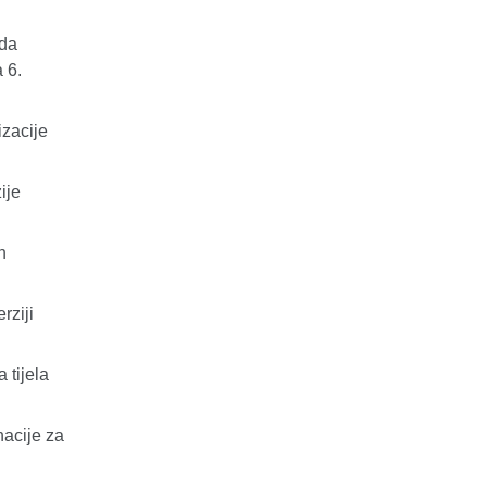
 da
 6.
izacije
ije
n
rziji
 tijela
nacije za