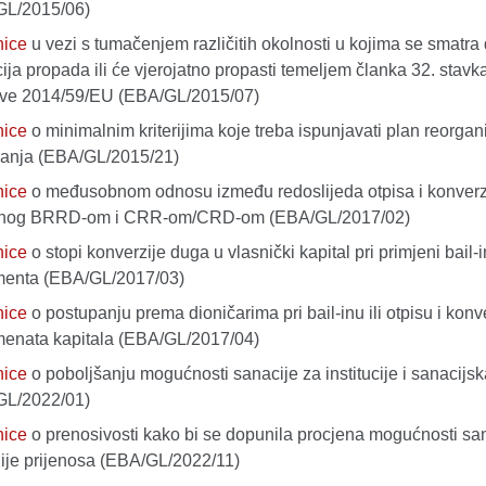
GL/2015/06)
nice
u vezi s tumačenjem različitih okolnosti u kojima se smatra
ucija propada ili će vjerojatno propasti temeljem članka 32. stavka
ive 2014/59/EU (EBA/GL/2015/07)
nice
o minimalnim kriterijima koje treba ispunjavati plan reorgan
vanja (EBA/GL/2015/21)
nice
o međusobnom odnosu između redoslijeda otpisa i konverz
enog BRRD-om i CRR-om/CRD-om (EBA/GL/2017/02)
nice
o stopi konverzije duga u vlasnički kapital pri primjeni bail-i
menta (EBA/GL/2017/03)
nice
o postupanju prema dioničarima pri bail-inu ili otpisu i konve
menata kapitala (EBA/GL/2017/04)
nice
o poboljšanju mogućnosti sanacije za institucije i sanacijska
GL/2022/01)
nice
o prenosivosti kako bi se dopunila procjena mogućnosti sa
gije prijenosa (EBA/GL/2022/11)