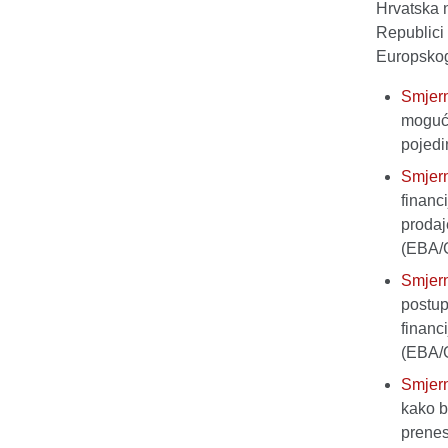
Hrvatska n
Republici
Europskog
Smjer
mogućn
pojedi
Smjer
financ
prodaj
(EBA/
Smjer
postup
financ
(EBA/
Smjer
kako b
prenes