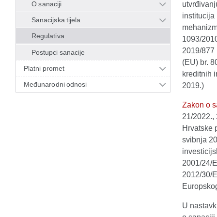
O sanaciji
utvrđivanj
institucij
Sanacijska tijela
mehanizma
Regulativa
1093/2010 
2019/877 
Postupci sanacije
(EU) br. 8
Platni promet
kreditnih 
Međunarodni odnosi
2019.)
Zakon o sa
21/2022., 
Hrvatske 
svibnja 20
investicij
2001/24/E
2012/30/E
Europskog
U nastavk