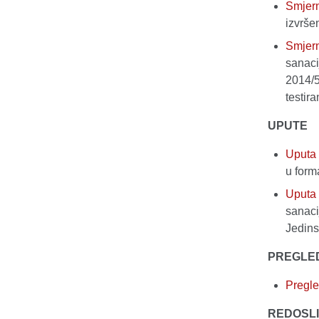
Smjer
izvrše
Smjer
sanacij
2014/5
testir
UPUTE
Uputa
u for
Uputa
sanaci
Jedins
PREGLED
Pregl
REDOSLI