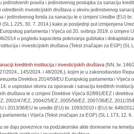
u jedinstvenih pravila i jedinstvenog postupka za sanaciju kredi
a i određenih investicijskih društava u okviru jedinstvenog sanac
 i jedinstvenog fonda za sanaciju te o izmjeni Uredbe (EU) br.
(SL L 225, 30. 7. 2014.) kako je posljednji put izmijenjena Ur
Europskog parlamenta i Vijeća od 20. svibnja 2019. o izmjeni 
06/2014 u pogledu kapaciteta pokrivanja gubitaka i dokapitaliza
institucija i investicijskih društava (Tekst značajan za EGP) (SL L
naciji kreditnih institucija i investicijskih društava
(NN, br. 146/
27/2024., 145/2024. i 48/2026.), kojim je u zakonodavstvo Repu
preuzeta Direktiva 2014/59/EU Europskog parlamenta i Vijeća o
14. o uspostavi okvira za oporavak i sanaciju kreditnih institucij
skih društava te o izmjeni Direktive Vijeća 82/891/EEZ i direktiva
Z, 2002/47/EZ, 2004/25/EZ, 2005/56/EZ, 2007/36/EZ, 2011/35
U i 2013/36/EU te uredbi (EU) br. 1093/2010 i (EU) br. 648/201
 parlamenta i Vijeća (Tekst značajan za EGP) (SL L 173, 12. 6.
u se daju poveznice na podzakonske akte donesene na temelj