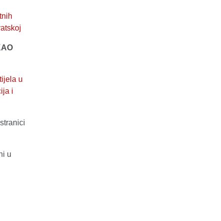
tnih
atskoj
KAO
ijela u
ja i
stranici
ni u