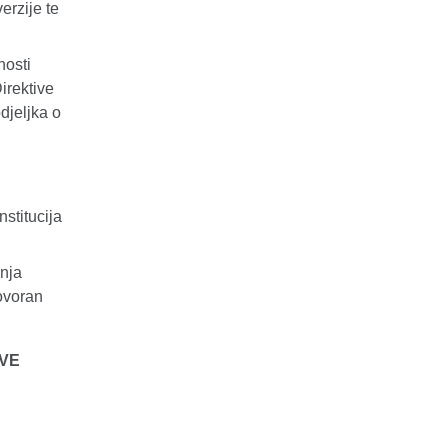
erzije te
nosti
Direktive
djeljka o
stitucija
anja
govoran
AVE