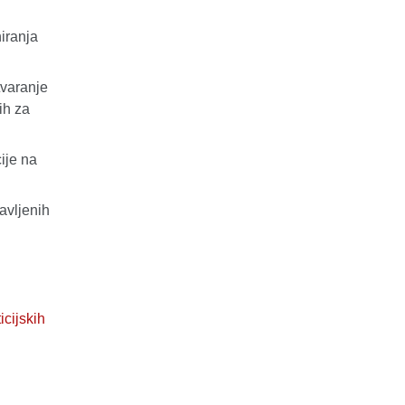
iranja
tvaranje
ih za
ije na
avljenih
icijskih