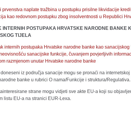
 prvenstva naplate tražbina u postupku prisilne likvidacije kredi
ucija kao redovnom postupku zbog insolventnosti u Republici Hrv
K INTERNIH POSTUPAKA HRVATSKE NARODNE BANKE 
SKOG TIJELA
k internih postupaka Hrvatske narodne banke kao sanacijskog t
 neovisnošću sanacijske funkcije, čuvanjem povjerljivih informaci
om razmjenom unutar Hrvatske narodne banke
i doneseni iz područja sanacije mogu se pronaći na internetskoj 
arodne banke u rubrici O nama/Funkcije i struktura/Regulativa.
ainteresirane strane mogu vidjeti sve akte EU-a koji su objavlje
 listu EU-a na stranici EUR-Lexa.