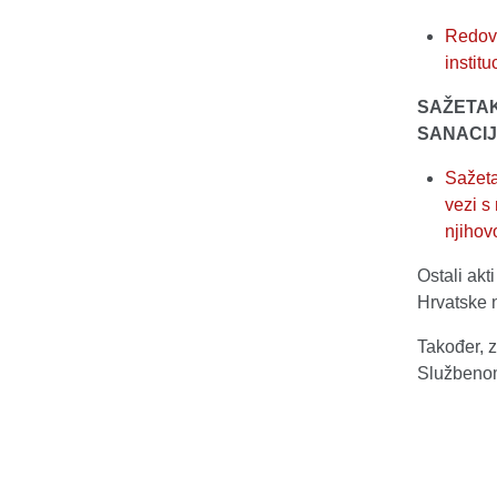
Redovi
instit
SAŽETA
SANACIJ
Sažeta
vezi s
njihov
Ostali akt
Hrvatske n
Također, z
Službenom