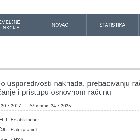
EMELJNE
NOVAC
STATISTIKA
UNKCIJE
o usporedivosti naknada, prebacivanju r
ćanje i pristupu osnovnom računu
: 20.7.2017.
Ažurirano: 24.7.2025.
ELJ
Hrvatski sabor
ČJE
Platni promet
STA
Zakon