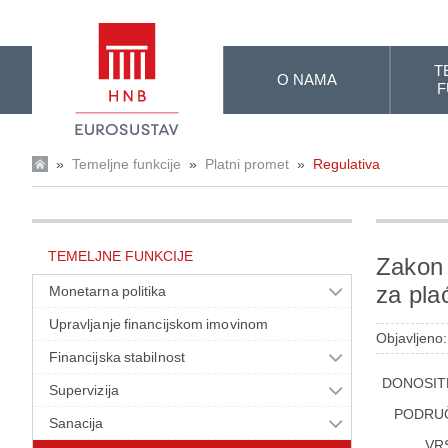
Skip to Main Content
T
O NAMA
F
»
Temeljne funkcije
»
Platni promet
»
Regulativa
TEMELJNE FUNKCIJE
Zakon 
za pla
Monetarna politika
Upravljanje financijskom imovinom
Objavljeno
Financijska stabilnost
DONOSIT
Supervizija
PODRU
Sanacija
VR