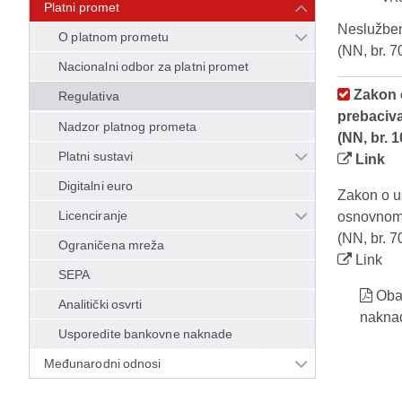
Platni promet
Neslužben
O platnom prometu
(NN, br. 7
Nacionalni odbor za platni promet
Zakon 
Regulativa
prebaciv
Nadzor platnog prometa
(NN, br. 1
Platni sustavi
Link
Digitalni euro
Zakon o u
Licenciranje
osnovnom
(NN, br. 7
Ograničena mreža
Link
SEPA
Oba
Analitički osvrti
naknad
Usporedite bankovne naknade
Međunarodni odnosi