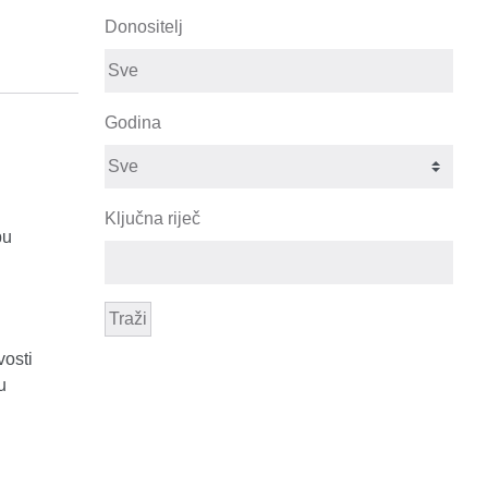
Donositelj
Godina
Ključna riječ
pu
Traži
osti
u