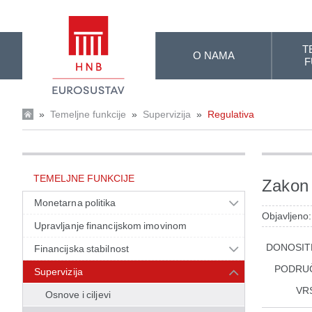
Skip to Main Content
T
O NAMA
F
»
Temeljne funkcije
»
Supervizija
»
Regulativa
TEMELJNE FUNKCIJE
Zakon 
Monetarna politika
Objavljeno:
Upravljanje financijskom imovinom
DONOSIT
Financijska stabilnost
PODRU
Supervizija
VR
Osnove i ciljevi