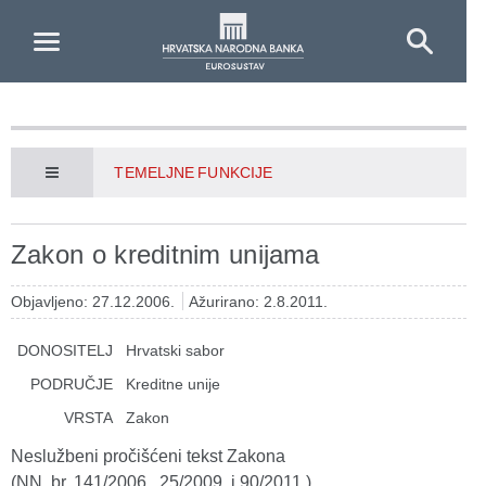
Skip to Main Content
TEMELJNE FUNKCIJE
Zakon o kreditnim unijama
Objavljeno: 27.12.2006.
Ažurirano: 2.8.2011.
DONOSITELJ
Hrvatski sabor
PODRUČJE
Kreditne unije
VRSTA
Zakon
Neslužbeni pročišćeni tekst Zakona
(NN, br. 141/2006., 25/2009. i 90/2011.)