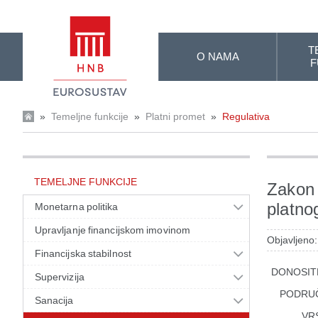
Skip to Main Content
T
O NAMA
F
»
Temeljne funkcije
»
Platni promet
»
Regulativa
TEMELJNE FUNKCIJE
Zakon 
platno
Monetarna politika
Upravljanje financijskom imovinom
Objavljeno:
Financijska stabilnost
DONOSIT
Supervizija
PODRU
Sanacija
VR