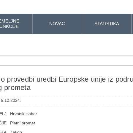
EMELJNE
NOVAC
STATISTIKA
UNKCIJE
o provedbi uredbi Europske unije iz podru
g prometa
 5.12.2024.
ELJ
Hrvatski sabor
ČJE
Platni promet
STA
Zakon