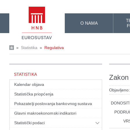
Skip to Main Content
T
O NAMA
F
»
Statistika
»
Regulativa
STATISTIKA
Zakon 
Kalendar objava
Objavljeno:
Statistička priopćenja
DONOSIT
Pokazatelji poslovanja bankovnog sustava
PODRU
Glavni makroekonomski indikatori
VR
Statistički podaci