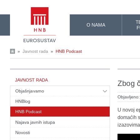
Skip to Main Content
T
O NAMA
F
»
Javnost rada
»
HNB Podcast
JAVNOST RADA
Zbog č
Objašnjavamo
Objavljeno:
HNBlog
U novoj e
HNB Podcast
domaćih s
Najava javnih istupa
izazovima
Novosti