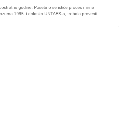
su postratne godine. Posebno se ističe proces mirne
razuma 1995. i dolaska UNTAES-a, trebalo provesti