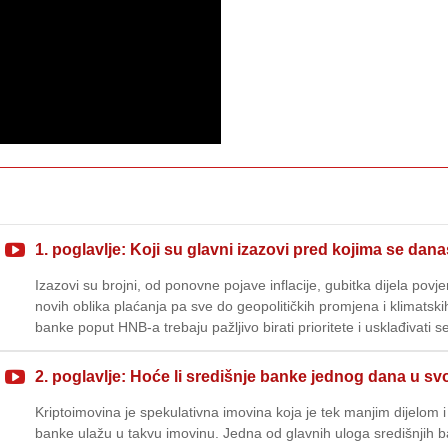
1. poglavlje: Koji su glavni izazovi pred kojima se dan
Izazovi su brojni, od ponovne pojave inflacije, gubitka dijela povjer
novih oblika plaćanja pa sve do geopolitičkih promjena i klimatskih 
banke poput HNB-a trebaju pažljivo birati prioritete i usklađivati 
2. poglavlje: Hoće li središnje banke jednog dana u sv
Kriptoimovina je spekulativna imovina koja je tek manjim dijelom
banke ulažu u takvu imovinu. Jedna od glavnih uloga središnjih ban