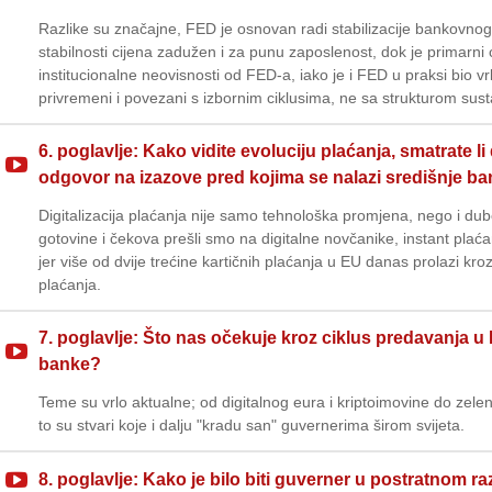
Razlike su značajne, FED je osnovan radi stabilizacije bankovnog
stabilnosti cijena zadužen i za punu zaposlenost, dok je primarni c
institucionalne neovisnosti od FED-a, iako je i FED u praksi bio vr
privremeni i povezani s izbornim ciklusima, ne sa strukturom sust
6. poglavlje: Kako vidite evoluciju plaćanja, smatrate l
odgovor na izazove pred kojima se nalazi središnje b
Digitalizacija plaćanja nije samo tehnološka promjena, nego i dub
gotovine i čekova prešli smo na digitalne novčanike, instant plaćanj
jer više od dvije trećine kartičnih plaćanja u EU danas prolazi kro
plaćanja.
7. poglavlje: Što nas očekuje kroz ciklus predavanja 
banke?
Teme su vrlo aktualne; od digitalnog eura i kriptoimovine do zelen
to su stvari koje i dalju "kradu san" guvernerima širom svijeta.
8. poglavlje: Kako je bilo biti guverner u postratnom raz