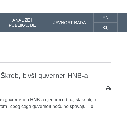
EN
ANALIZE I
JAVNOST RADA
PUBLIKACIJE
Škreb, bivši guverner HNB-a
 guvernerom HNB-a i jednim od najistaknutijih
vom "Zbog čega guverneri noću ne spavaju" i o