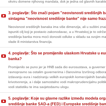
okviru domene njihovog mandata, dok je jedna od glavnih karakteris
3. poglavlje: Što znači pojam "neovisnosti središnjih ban
sintagma "neovisnost središnje banke" nije samo fraz
Neovisnost središnjih banaka ima više dimenzija, ali u suštini z
ispuniti cilj koji je postavio zakonodavac, a u Hrvatskoj je to održ
središnja banka mora moći donositi odluke u skladu sa svojim man
vlade ili ministarstva financija.
4. poglavlje: Što se promijenilo ulaskom Hrvatske u e
banka?
Promijenilo se puno jer je HNB sada dio eurosustava, a guverner
ravnopravno sa ostalim guvernerima i članovima Izvršnog odbora
izdavanju eura i nadziranju velikih europskih komercijalnih banak
krivotvorenja, a i dalje samostalno vodi makroprudencijalnu politiku
vodi statistiku te ima savjetodavnu ulogu.
5. poglavlje: Koje su glavne razlike između modela orga
središnje banke SAD-a (FED) i Europske središnje ba