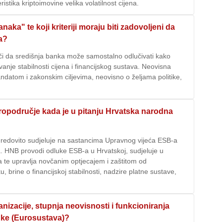
tika kriptoimovine velika volatilnost cijena.
aka" te koji kriteriji moraju biti zadovoljeni da
a?
nači da središnja banka može samostalno odlučivati kako
avanje stabilnosti cijena i financijskog sustava. Neovisna
datom i zakonskim ciljevima, neovisno o željama politike,
uropodručje kada je u pitanju Hrvatska narodna
 redovito sudjeluje na sastancima Upravnog vijeća ESB-a
. HNB provodi odluke ESB-a u Hrvatskoj, sudjeluje u
a te upravlja novčanim optjecajem i zaštitom od
, brine o financijskoj stabilnosti, nadzire platne sustave,
nizacije, stupnja neovisnosti i funkcioniranja
nke (Eurosustava)?