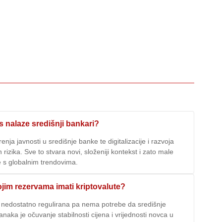
as nalaze središnji bankari?
enja javnosti u središnje banke te digitalizacije i razvoja
rizika. Sve to stvara novi, složeniji kontekst i zato male
se s globalnim trendovima.
ojim rezervama imati kriptovalute?
 i nedostatno regulirana pa nema potrebe da središnje
aka je očuvanje stabilnosti cijena i vrijednosti novca u