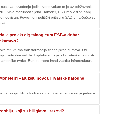
 sustava i uvođenja jedinstvene valute te je uz održavanje
ilj ESB-a stabilnost cijena. Također, ESB ima viši stupanj
lo neovisan. Povremeni politički pritisci u SAD-u najčešće su
ava.
i da je projekt digitalnog eura ESB-a dobar
ankarstvo?
oka strukturna transformacija financijskog sustava. Od
a i virtualne valute. Digitalni euro je od strateške važnosti
z američke tvrtke. Europa mora imati vlastitu infrastrukturu
u Moneterri – Muzeju novca Hrvatske narodne
e tranzicije i klimatskih izazova. Sve teme povezuje jedno –
doblju, koji su bili glavni izazovi?