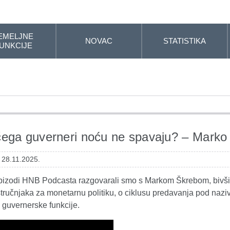
EMELJNE
NOVAC
STATISTIKA
UNKCIJE
ega guverneri noću ne spavaju? – Marko 
 28.11.2025.
pizodi HNB Podcasta razgovarali smo s Markom Škrebom, bivšim
tručnjaka za monetarnu politiku, o ciklusu predavanja pod nazi
 guvernerske funkcije.