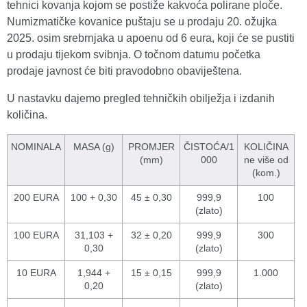
tehnici kovanja kojom se postiže kakvoća polirane ploče.
Numizmatičke kovanice puštaju se u prodaju 20. ožujka
2025. osim srebrnjaka u apoenu od 6 eura, koji će se pustiti
u prodaju tijekom svibnja. O točnom datumu početka
prodaje javnost će biti pravodobno obaviještena.
U nastavku dajemo pregled tehničkih obilježja i izdanih
količina.
NOMINALA
MASA (g)
PROMJER
ČISTOĆA/1
KOLIČINA
(mm)
000
ne više od
(kom.)
200 EURA
100 + 0,30
45 ± 0,30
999,9
100
(zlato)
100 EURA
31,103 +
32 ± 0,20
999,9
300
0,30
(zlato)
10 EURA
1,944 +
15 ± 0,15
999,9
1.000
0,20
(zlato)