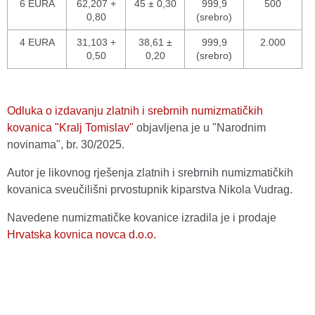
6 EURA
62,207 +
45 ± 0,30
999,9
500
0,80
(srebro)
4 EURA
31,103 +
38,61 ±
999,9
2.000
0,50
0,20
(srebro)
Odluka o izdavanju zlatnih i srebrnih numizmatičkih
kovanica "Kralj Tomislav"
objavljena je u "Narodnim
novinama", br. 30/2025.
Autor je likovnog rješenja zlatnih i srebrnih numizmatičkih
kovanica sveučilišni prvostupnik kiparstva Nikola Vudrag.
Navedene numizmatičke kovanice izradila je i prodaje
Hrvatska kovnica novca d.o.o.