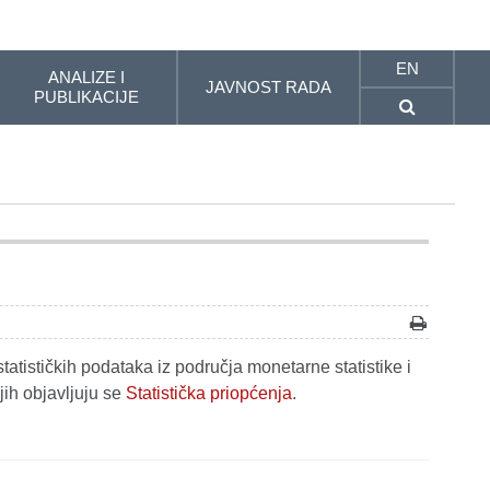
EN
ANALIZE I
JAVNOST RADA
PUBLIKACIJE
tatističkih podataka iz područja monetarne statistike i
jih objavljuju se
Statistička priopćenja
.