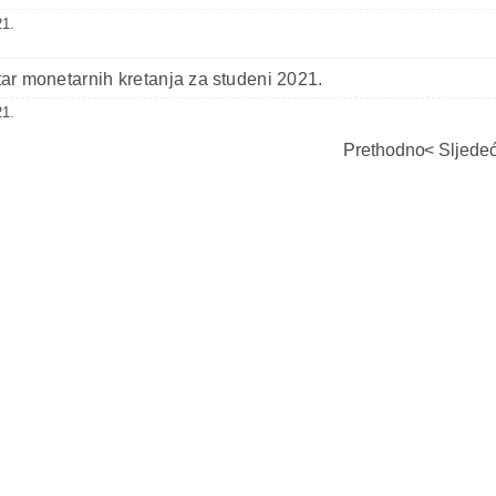
21.
r monetarnih kretanja za studeni 2021.
21.
Prethodno
Sljede