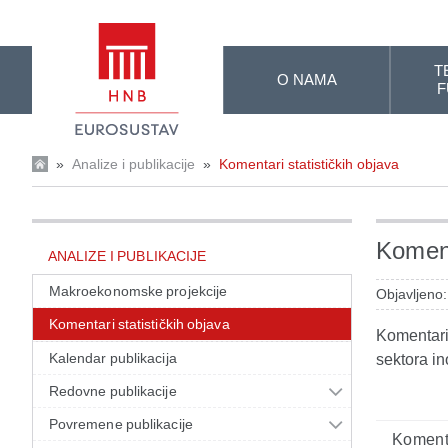
Skip to Main Content
T
O NAMA
F
»
Analize i publikacije
»
Komentari statističkih objava
Koment
ANALIZE I PUBLIKACIJE
Makroekonomske projekcije
Objavljeno:
Komentari statističkih objava
Komentari 
Kalendar publikacija
sektora in
Redovne publikacije
Povremene publikacije
Komenta