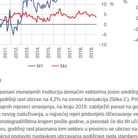
B
smani monetarnih institucija domaćim sektorima (osim središnje
godišnji rast ubrzao na 4,2% na osnovi transakcija (Slika 2.). 
opnih mjeseci smanjenja, na kraju 2019. zabilježili porast na g
novog zaduživanja, u najvećoj mjeri pridonijelo iščezavanje ve
rodogradilištima krajem prošle godine, a preostali će dio tih u
vu, godišnji rast plasmana tom sektoru u prosincu se ubrzao na 
aknut poglavito nastavkom ubrzavanja godišnjeg rasta stambenih 