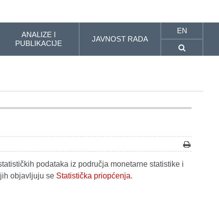
EN
ANALIZE I
JAVNOST RADA
PUBLIKACIJE
tatističkih podataka iz područja monetarne statistike i
jih objavljuju se
Statistička priopćenja
.