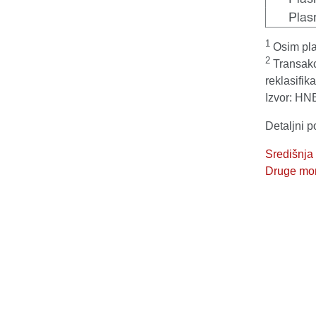
1
Osim pla
2
Transakci
reklasifik
Izvor: HN
Detaljni 
Središnja
Druge mone