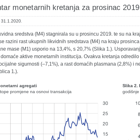
ar monetarnih kretanja za prosinac 2019
 31.1.2020.
vidna sredstva (M4) stagnirala su u prosincu 2019. te su na kra
se razini rast ukupnih likvidnih sredstava (M4) na kraju prosinc
ne mase (M1) usporio na 13,4%, s 20,7% (Slika 1.). Usporavanje
 domaće aktive monetarnih institucija. Ovakva kretanja odredilo
cijalne sigurnosti (–7,1%), a rast domaćih plasmana (2,8%) i n
lica 1.).
Monetarni agregati
Slika 2.
stope promjene na osnovi transakcija
godišnje