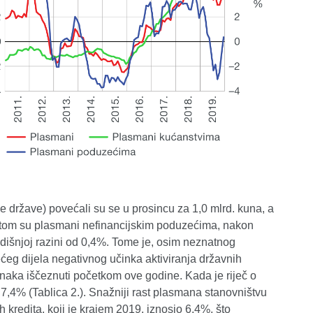
 države) povećali su se u prosincu za 1,0 mlrd. kuna, a
Pritom su plasmani nefinancijskim poduzećima, nakon
odišnjoj razini od 0,4%. Tome je, osim neznatnog
ćeg dijela negativnog učinka aktiviranja državnih
činaka iščeznuti početkom ove godine. Kada je riječ o
7,4% (Tablica 2.). Snažniji rast plasmana stanovništvu
kredita, koji je krajem 2019. iznosio 6,4%, što