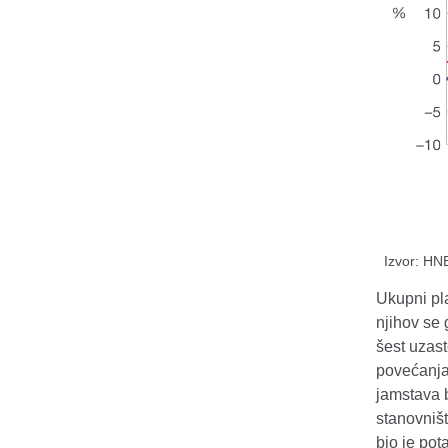
Izvor: HN
Ukupni pla
njihov se 
šest uzast
povećanja 
jamstava b
stanovništ
bio je pot