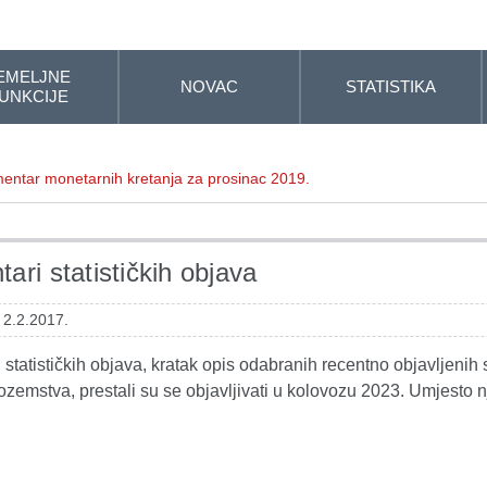
EMELJNE
NOVAC
STATISTIKA
UNKCIJE
entar monetarnih kretanja za prosinac 2019.
ari statističkih objava
 2.2.2017.
statističkih objava, kratak opis odabranih recentno objavljenih s
ozemstva, prestali su se objavljivati u kolovozu 2023. Umjesto n