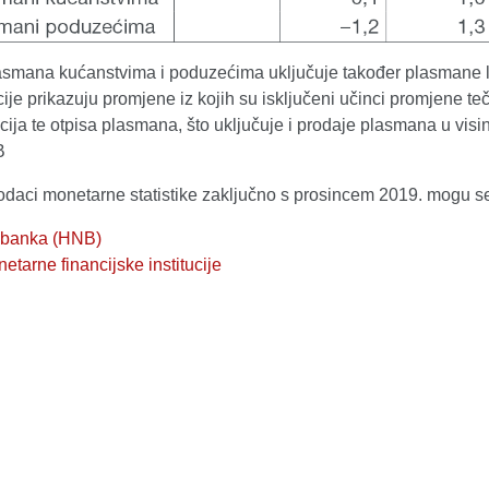
smana kućanstvima i poduzećima uključuje također plasmane loka
je prikazuju promjene iz kojih su isključeni učinci promjene teč
acija te otpisa plasmana, što uključuje i prodaje plasmana u visin
B
podaci monetarne statistike zaključno s prosincem 2019. mogu s
 banka (HNB)
tarne financijske institucije