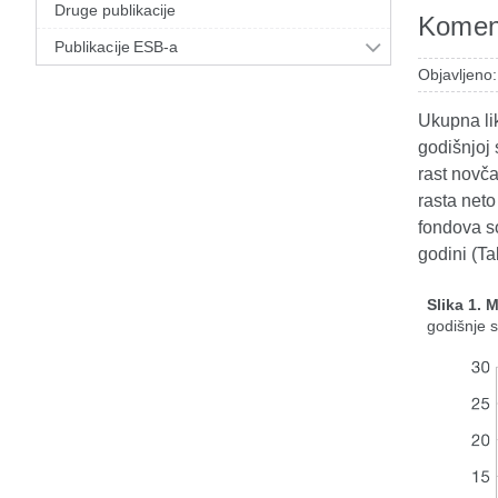
Druge publikacije
Koment
Publikacije ESB-a
Objavljeno:
Ukupna lik
godišnjoj 
rast novča
rasta neto
fondova so
godini (Tab
Slika 1. 
godišnje 