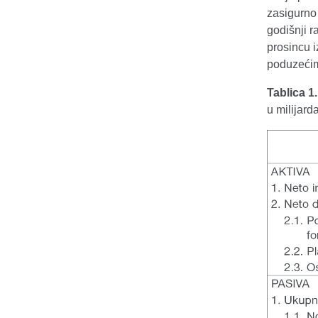
zasigurno
godišnji r
prosincu i
poduzeći
Tablica 1
u milijar