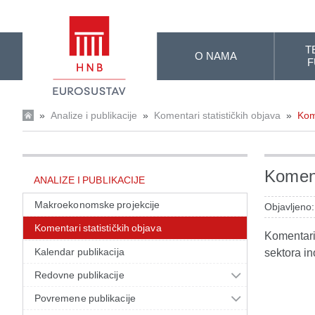
Skip to Main Content
T
O NAMA
F
»
Analize i publikacije
»
Komentari statističkih objava
»
Kom
Koment
ANALIZE I PUBLIKACIJE
Makroekonomske projekcije
Objavljeno:
Komentari statističkih objava
Komentari 
Kalendar publikacija
sektora in
Redovne publikacije
Povremene publikacije