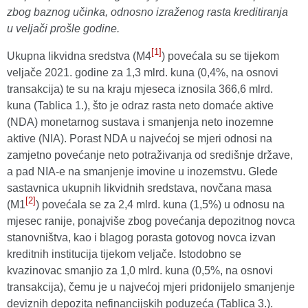
zbog baznog učinka, odnosno izraženog rasta kreditiranja
u veljači prošle godine.
[1]
Ukupna likvidna sredstva (M4
) povećala su se tijekom
veljače 2021. godine za 1,3 mlrd. kuna (0,4%, na osnovi
transakcija) te su na kraju mjeseca iznosila 366,6 mlrd.
kuna (Tablica 1.), što je odraz rasta neto domaće aktive
(NDA) monetarnog sustava i smanjenja neto inozemne
aktive (NIA). Porast NDA u najvećoj se mjeri odnosi na
zamjetno povećanje neto potraživanja od središnje države,
a pad NIA-e na smanjenje imovine u inozemstvu. Glede
sastavnica ukupnih likvidnih sredstava, novčana masa
[2]
(M1
) povećala se za 2,4 mlrd. kuna (1,5%) u odnosu na
mjesec ranije, ponajviše zbog povećanja depozitnog novca
stanovništva, kao i blagog porasta gotovog novca izvan
kreditnih institucija tijekom veljače. Istodobno se
kvazinovac smanjio za 1,0 mlrd. kuna (0,5%, na osnovi
transakcija), čemu je u najvećoj mjeri pridonijelo smanjenje
deviznih depozita nefinancijskih poduzeća (Tablica 3.).