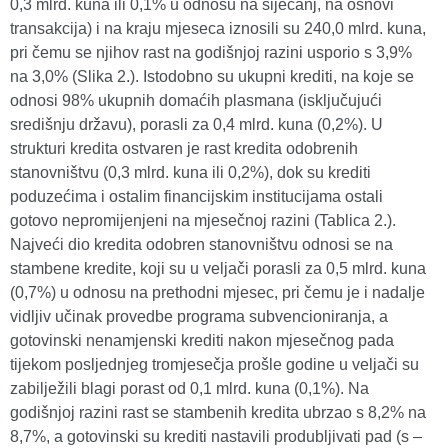
0,3 mlrd. kuna ili 0,1% u odnosu na siječanj, na osnovi
transakcija) i na kraju mjeseca iznosili su 240,0 mlrd. kuna,
pri čemu se njihov rast na godišnjoj razini usporio s 3,9%
na 3,0% (Slika 2.). Istodobno su ukupni krediti, na koje se
odnosi 98% ukupnih domaćih plasmana (isključujući
središnju državu), porasli za 0,4 mlrd. kuna (0,2%). U
strukturi kredita ostvaren je rast kredita odobrenih
stanovništvu (0,3 mlrd. kuna ili 0,2%), dok su krediti
poduzećima i ostalim financijskim institucijama ostali
gotovo nepromijenjeni na mjesečnoj razini (Tablica 2.).
Najveći dio kredita odobren stanovništvu odnosi se na
stambene kredite, koji su u veljači porasli za 0,5 mlrd. kuna
(0,7%) u odnosu na prethodni mjesec, pri čemu je i nadalje
vidljiv učinak provedbe programa subvencioniranja, a
gotovinski nenamjenski krediti nakon mjesečnog pada
tijekom posljednjeg tromjesečja prošle godine u veljači su
zabilježili blagi porast od 0,1 mlrd. kuna (0,1%). Na
godišnjoj razini rast se stambenih kredita ubrzao s 8,2% na
8,7%, a gotovinski su krediti nastavili produbljivati pad (s –