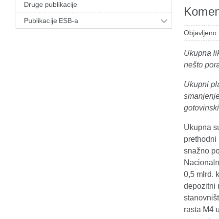
Druge publikacije
Koment
Publikacije ESB-a
Objavljeno
Ukupna lik
nešto por
Ukupni pl
smanjenje,
gotovinsk
Ukupna su
prethodni
snažno por
Nacionaln
0,5 mlrd. 
depozitni
stanovništ
rasta M4 