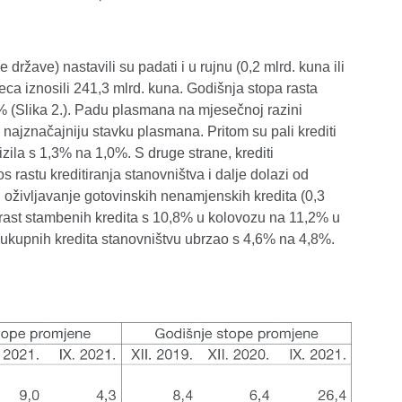
ržave) nastavili su padati i u rujnu (0,2 mlrd. kuna ili
eca iznosili 241,3 mlrd. kuna. Godišnja stopa rasta
% (Slika 2.). Padu plasmana na mjesečnoj razini
e najznačajniju stavku plasmana. Pritom su pali krediti
zila s 1,3% na 1,0%. S druge strane, krediti
s rastu kreditiranja stanovništva i dalje dolazi od
 i oživljavanje gotovinskih nenamjenskih kredita (0,3
e rast stambenih kredita s 10,8% u kolovozu na 11,2% u
t ukupnih kredita stanovništvu ubrzao s 4,6% na 4,8%.