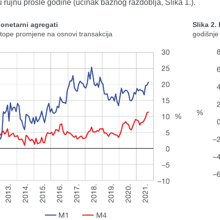
 rujnu prošle godine (učinak baznog razdoblja, Slika 1.).
Monetarni agregati
Slika 2.
stope promjene na osnovi transakcija
godišnje