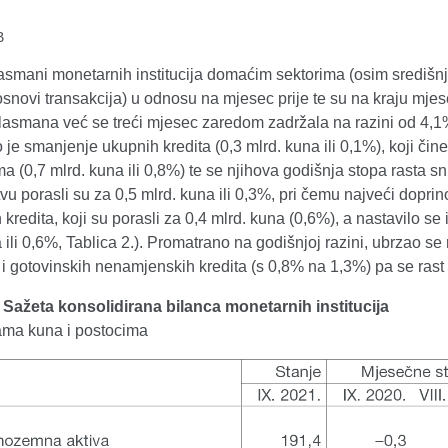
B
smani monetarnih institucija domaćim sektorima (osim središnje d
snovi transakcija) u odnosu na mjesec prije te su na kraju mjes
lasmana već se treći mjesec zaredom zadržala na razini od 4,1
o je smanjenje ukupnih kredita (0,3 mlrd. kuna ili 0,1%), koji čin
 (0,7 mlrd. kuna ili 0,8%) te se njihova godišnja stopa rasta sni
vu porasli su za 0,5 mlrd. kuna ili 0,3%, pri čemu najveći doprino
kredita, koji su porasli za 0,4 mlrd. kuna (0,6%), a nastavilo se
 ili 0,6%, Tablica 2.). Promatrano na godišnjoj razini, ubrzao s
 i gotovinskih nenamjenskih kredita (s 0,8% na 1,3%) pa se ras
. Sažeta konsolidirana bilanca monetarnih institucija
dama kuna i postocima