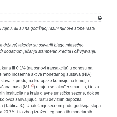
ujnu, ali su na godišnjoj razini njihove stope rasta
e države) također su ostvarili blago mjesečno
ći dodatnom jačanju stambenih kredita i oživljavanju
d. kuna ili 0,1% (na osnovi transakcija) u odnosu na
je neto inozemna aktiva monetarnog sustava (NIA)
redstava iz predujma Europske komisije na temelju
[2]
ovčana masa (M1
) u rujnu se također smanjila, i to za
h institucija na kraju glavne turističke sezone, dok se
lovoz zahvaljujući rastu deviznih depozita
ita (Tablica 3.). Unatoč mjesečnom padu godišnja stopa
 20,7%, i to zbog izraženijeg pada tih monetarnih