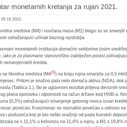
ar monetarnih kretanja za rujan 2021.
: 29.10.2021.
vidna sredstva (M4) i novčana masa (M1) blago su se smanjili u r
asle odražavajući učinak baznog razdoblja.
asmani monetarnih institucija domaćim sektorima (osim središnj
 iako je za plasmane stanovništvu zabilježen porast zahvaljuju
ih nenamjenskih kredita.
[1]
 se likvidna sredstva (M4
) na kraju rujna smanjila za 0,5 mlr
 mjesec. Pritom je snažno pala neto domaća aktiva (NDA), dok 
asla (Tablica 1.), što je uglavnom rezultat priljeva deviznih s
og plana oporavka i otpornosti na račun države kod HNB-a. N
kuna (0,3%) odražavajući smanjenje gotovog novca izvan kreditni
 novac povećao. Kvazinovac se neznatno povećao u odnosu na ko
va i poduzeća koji je bio nešto snažniji od pada kunskih depoz
ubrzala se s 11,1% u kolovozu na 11,4% u rujnu, a M1 s 19,8% na