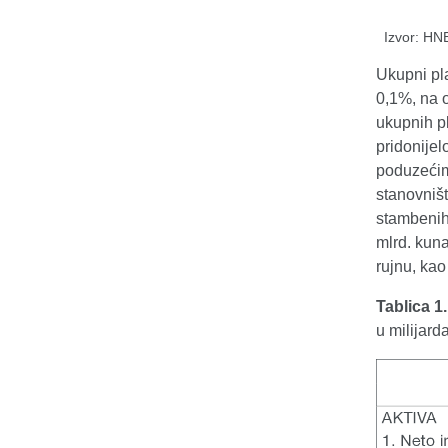
Izvor: HN
Ukupni pla
0,1%, na o
ukupnih p
pridonijel
poduzećima
stanovništ
stambenih 
mlrd. kuna
rujnu, kao
Tablica 1
u milijar