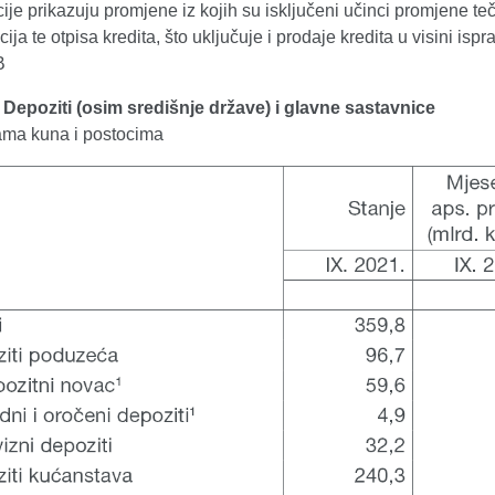
ije prikazuju promjene iz kojih su isključeni učinci promjene teč
cija te otpisa kredita, što uključuje i prodaje kredita u visini isp
B
. Depoziti (osim središnje države) i glavne sastavnice
dama kuna i postocima