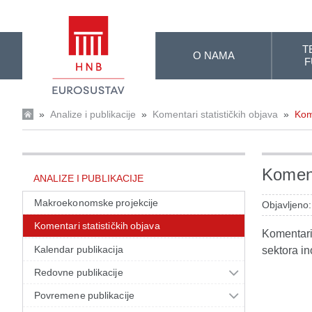
Skip to Main Content
T
O NAMA
F
»
Analize i publikacije
»
Komentari statističkih objava
»
Kom
Koment
ANALIZE I PUBLIKACIJE
Makroekonomske projekcije
Objavljeno:
Komentari statističkih objava
Komentari 
Kalendar publikacija
sektora in
Redovne publikacije
Povremene publikacije