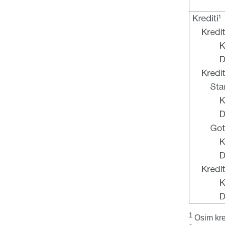
1
Osim kre