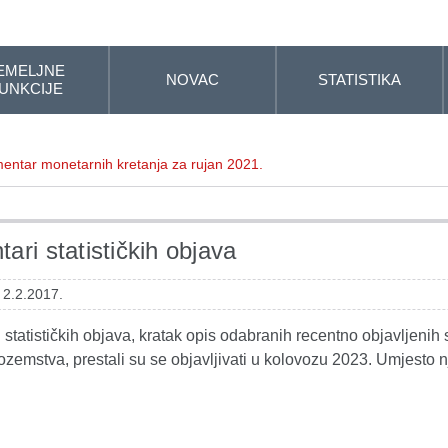
EMELJNE
NOVAC
STATISTIKA
UNKCIJE
entar monetarnih kretanja za rujan 2021.
ari statističkih objava
 2.2.2017.
statističkih objava, kratak opis odabranih recentno objavljenih s
ozemstva, prestali su se objavljivati u kolovozu 2023. Umjesto n