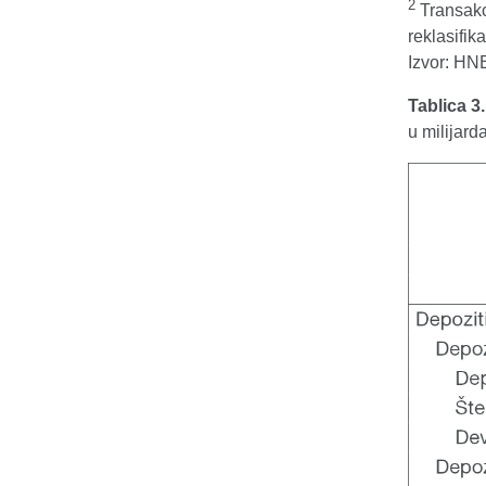
2
Transakc
reklasifika
Izvor: HN
Tablica 3
u milijar