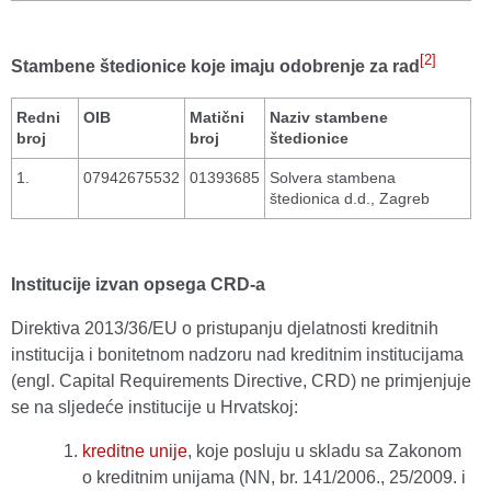
[2]
Stambene štedionice koje imaju odobrenje za rad
Redni
OIB
Matični
Naziv stambene
broj
broj
štedionice
1.
07942675532
01393685
Solvera stambena
štedionica d.d., Zagreb
Institucije izvan opsega CRD-a
Direktiva 2013/36/EU o pristupanju djelatnosti kreditnih
institucija i bonitetnom nadzoru nad kreditnim institucijama
(engl. Capital Requirements Directive, CRD) ne primjenjuje
se na sljedeće institucije u Hrvatskoj:
kreditne unije
, koje posluju u skladu sa Zakonom
o kreditnim unijama (NN, br. 141/2006., 25/2009. i