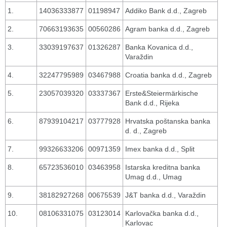
1.
14036333877
01198947
Addiko Bank d.d., Zagreb
2.
70663193635
00560286
Agram banka d.d., Zagreb
3.
33039197637
01326287
Banka Kovanica d.d.,
Varaždin
4.
32247795989
03467988
Croatia banka d.d., Zagreb
5.
23057039320
03337367
Erste&Steiermärkische
Bank d.d., Rijeka
6.
87939104217
03777928
Hrvatska poštanska banka
d. d., Zagreb
7.
99326633206
00971359
Imex banka d.d., Split
8.
65723536010
03463958
Istarska kreditna banka
Umag d.d., Umag
9.
38182927268
00675539
J&T banka d.d., Varaždin
10.
08106331075
03123014
Karlovačka banka d.d.,
Karlovac