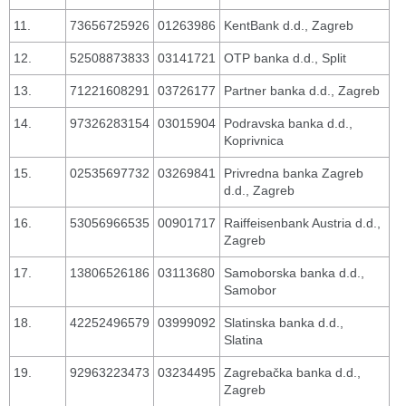
11.
73656725926
01263986
KentBank d.d., Zagreb
12.
52508873833
03141721
OTP banka d.d., Split
13.
71221608291
03726177
Partner banka d.d., Zagreb
14.
97326283154
03015904
Podravska banka d.d.,
Koprivnica
15.
02535697732
03269841
Privredna banka Zagreb
d.d., Zagreb
16.
53056966535
00901717
Raiffeisenbank Austria d.d.,
Zagreb
17.
13806526186
03113680
Samoborska banka d.d.,
Samobor
18.
42252496579
03999092
Slatinska banka d.d.,
Slatina
19.
92963223473
03234495
Zagrebačka banka d.d.,
Zagreb