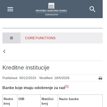
Skip to Main Content
CORE FUNCTIONS
Kreditne institucije
Published: 30/12/2015
Modified: 18/5/2026
[1]
Banke koje imaju odobrenje za rad
Redni
OIB
Matični
Naziv banke
broj
broj