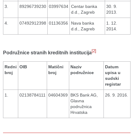
3.
89296739230
03997634
Centar banka
30. 9.
d.d., Zagreb
2013.
4.
07492912398
01136356
Nava banka
1. 12.
d.d., Zagreb
2014.
[2]
Podružnice stranih kreditnih institucija
Redni
OIB
Matični
Naziv
Datum
broj
broj
podružnice
upisa u
sudski
registar
1.
02138784111
04604369
BKS Bank AG,
26. 9. 2016.
Glavna
podružnica
Hrvatska