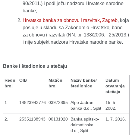
90/2011.) i podliježu nadzoru Hrvatske narodne
banke;
Hrvatska banka za obnovu i razvitak, Zagreb
, koja
posluje u skladu sa Zakonom o Hrvatskoj banci
za obnovu i razvitak (NN, br. 138/2006. i 25/2013.)
i nije subjekt nadzora Hrvatske narodne banke.
Banke i štedionice u stečaju
Redni
OIB
Matični
Naziv banke/
Datum
broj
broj
štedionice
otvaranja
stečaja
1.
14823943776
03972895
Alpe Jadran
15. 5.
banka d.d., Split
2002.
2.
25351138943
00131920
Banka splitsko-
1. 7. 2016.
dalmatinska
d.d., Split