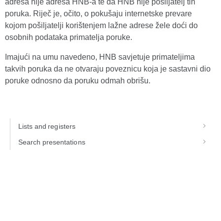
adresa nije adresa HNB-a te da HNB nije pošiljatelj tih
poruka. Riječ je, očito, o pokušaju internetske prevare
kojom pošiljatelji korištenjem lažne adrese žele doći do
osobnih podataka primatelja poruke.
Imajući na umu navedeno, HNB savjetuje primateljima
takvih poruka da ne otvaraju poveznicu koja je sastavni dio
poruke odnosno da poruku odmah obrišu.
Lists and registers
Search presentations