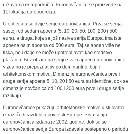
državama europodručja. Euronovčanice se proizvode na
11 lokacija europodručja.
U optjecaju su dvije serije euronovčanica. Prva se serija
sastoji od sedam apoena (5, 10, 20, 50, 100, 200 i 500
eura), a druga, koja se još naziva serija Europa, ima iste
apoene osim apoena od 500 eura. Taj se apoen više ne
tiska, no i dalje se može upotrebljavati kao sredstvo
plaćanja. Bez obzira na seriju svaki apoen euronovčanice
vizualno je prepoznatljiv po dominantnoj boji i
arhitektonskom motivu. Dimenzije euronovčanica prve i
druge serije apoena 5, 10, 20 i 50 eura su identične, dok se
dimenzije novčanica od 100 i 200 eura prve i druge serije
razlikuju.
Euronovčanice prikazuju arhitektonske motive u stilovima
iz različitih razdoblja povijesti Europe. Prva serija
euronovčanica izdana je 2002. godine, dok su se
euronovčanice serije Europa izdavale postepeno u periodu