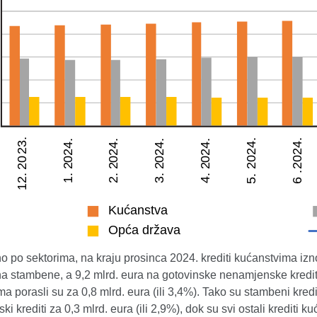
 po sektorima, na kraju prosinca 2024. krediti kućanstvima iznos
a stambene, a 9,2 mlrd. eura na gotovinske nenamjenske kredite
a porasli su za 0,8 mlrd. eura (ili 3,4%). Tako su stambeni krediti
i krediti za 0,3 mlrd. eura (ili 2,9%), dok su svi ostali krediti k