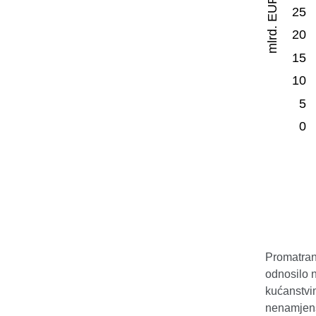
Promatrano
odnosilo n
kućanstvim
nenamjensk