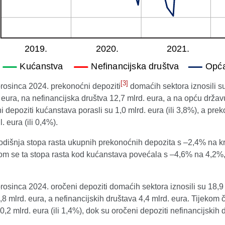
[3]
prosinca 2024. prekonoćni depoziti
domaćih sektora iznosili s
 eura, na nefinancijska društva 12,7 mlrd. eura, a na opću držav
 depoziti kućanstava porasli su 1,0 mlrd. eura (ili 3,8%), a prek
. eura (ili 0,4%).
odišnja stopa rasta ukupnih prekonoćnih depozita s –2,4% na kr
tom se ta stopa rasta kod kućanstava povećala s –4,6% na 4,2%,
rosinca 2024. oročeni depoziti domaćih sektora iznosili su 18,9
0,8 mlrd. eura, a nefinancijskih društava 4,4 mlrd. eura. Tijekom
 0,2 mlrd. eura (ili 1,4%), dok su oročeni depoziti nefinancijskih d