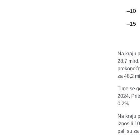
Na kraju 
28,7 mlrd.
prekonoćni
za 48,2 mil
Time se g
2024. Pri
0,2%.
Na kraju p
iznosili 1
pali su za