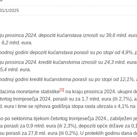
 31/1/2025
ju prosinca 2024. depoziti kućanstava iznosili su 39,6 mlrd. eura
 6,2 mlrd. eura.
hodnoj godini depoziti kućanstava porasli su po stopi od 4,9%, p
ju prosinca 2024. krediti kućanstvima iznosili su 24,3 mlrd. eura
 5,4 mlrd. eura.
hodnoj godini krediti kućanstvima porasli su po stopi od 12,1%, 
[1]
acima monetarne statistike
na kraju prosinca 2024. ukupni d
tvrtog tromjesečja 2024. porasli su za 1,7 mlrd. eura (ili 2,7%),
d. eura i time se njihova godišnja stopa rasta ubrzala s 4,1% na
 po sektorima tijekom četvrtog tromjesečja 2024., zabilježen je
 porasli za 0,9 mlrd. eura (ili 2,3%), depoziti opće države za 0,1
u porasli za 27,8 mil. eura (ili 0,2%). U proteklih godinu dana 