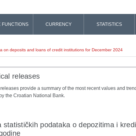
 FUNCTIONS
CURRENCY
STATISTICS
ata on deposits and loans of credit institutions for December 2024
ical releases
l releases provide a summary of the most recent values and trends
by the Croatian National Bank.
 statističkih podataka o depozitima i kredit
godine