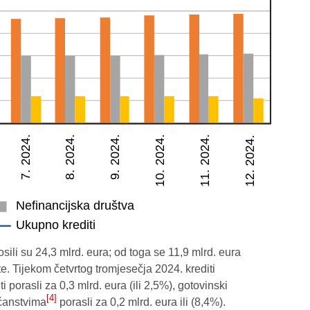
ili su 24,3 mlrd. eura; od toga se 11,9 mlrd. eura
. Tijekom četvrtog tromjesečja 2024. krediti
 porasli za 0,3 mlrd. eura (ili 2,5%), gotovinski
[4]
ućanstvima
porasli za 0,2 mlrd. eura ili (8,4%).