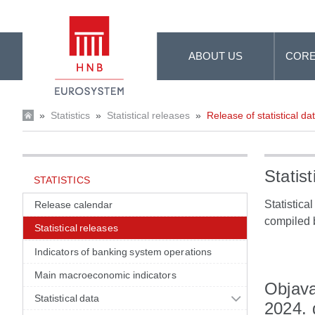
Skip to Main Content
ABOUT US
CORE
»
Statistics
»
Statistical releases
»
Release of statistical d
Statist
STATISTICS
Statistica
Release calendar
compiled 
Statistical releases
Indicators of banking system operations
Main macroeconomic indicators
Objava
Statistical data
2024. 