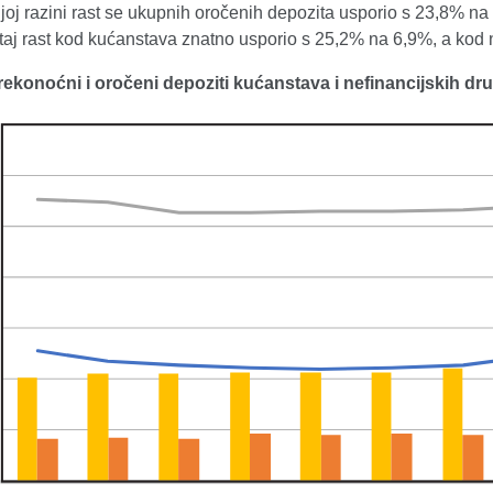
oj razini rast se ukupnih oročenih depozita usporio s 23,8% na
taj rast kod kućanstava znatno usporio s 25,2% na 6,9%, a kod 
Prekonoćni i oročeni depoziti kućanstava i nefinancijskih dru