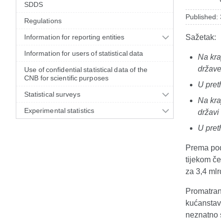
SDDS
Published:
Regulations
Information for reporting entities
Sažetak:
Information for users of statistical data
Na kra
države
Use of confidential statistical data of the
CNB for scientific purposes
U pret
Statistical surveys
Na kra
Experimental statistics
državi
U pret
Prema pod
tijekom če
za 3,4 mlr
Promatrano
kućanstava
neznatno s