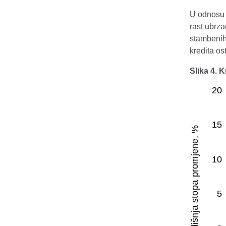
U odnosu n
rast ubrz
stambenih 
kredita o
Slika 4. 