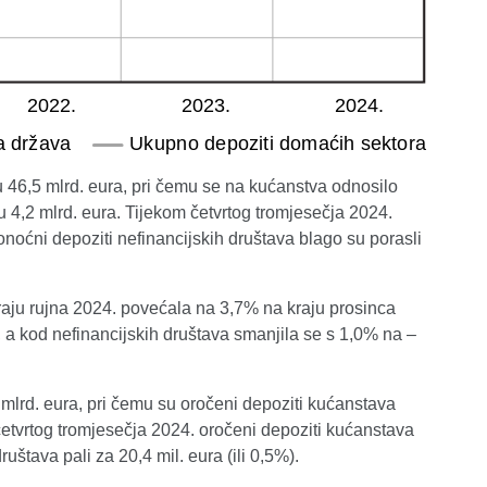
u 46,5 mlrd. eura, pri čemu se na kućanstva odnosilo
u 4,2 mlrd. eura. Tijekom četvrtog tromjesečja 2024.
onoćni depoziti nefinancijskih društava blago su porasli
aju rujna 2024. povećala na 3,7% na kraju prosinca
 a kod nefinancijskih društava smanjila se s 1,0% na –
 mlrd. eura, pri čemu su oročeni depoziti kućanstava
 četvrtog tromjesečja 2024. oročeni depoziti kućanstava
ruštava pali za 20,4 mil. eura (ili 0,5%).