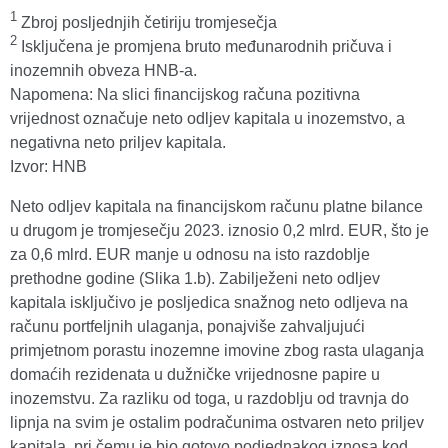
1
Zbroj posljednjih četiriju tromjesečja
2
Isključena je promjena bruto međunarodnih pričuva i
inozemnih obveza HNB-a.
Napomena: Na slici financijskog računa pozitivna
vrijednost označuje neto odljev kapitala u inozemstvo, a
negativna neto priljev kapitala.
Izvor: HNB
Neto odljev kapitala na financijskom računu platne bilance
u drugom je tromjesečju 2023. iznosio 0,2 mlrd. EUR, što je
za 0,6 mlrd. EUR manje u odnosu na isto razdoblje
prethodne godine (Slika 1.b). Zabilježeni neto odljev
kapitala isključivo je posljedica snažnog neto odljeva na
računu portfeljnih ulaganja, ponajviše zahvaljujući
primjetnom porastu inozemne imovine zbog rasta ulaganja
domaćih rezidenata u dužničke vrijednosne papire u
inozemstvu. Za razliku od toga, u razdoblju od travnja do
lipnja na svim je ostalim podračunima ostvaren neto priljev
kapitala, pri čemu je bio gotovo podjednakog iznosa kod