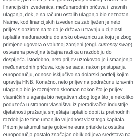
financijskih izvedenica, međunarodnih pričuva i izravnih
ulaganja, dok je na računu ostalih ulaganja bio neznatan.
Naime, kod financijskih izvedenica zabilježen je neto
priljev s obzirom na to da je država u travnju u cijelosti
isplatila međunarodnu dolarsku obveznicu za koju je zbog
primjene ugovora o valutnoj zamjeni (engl.
currency swap
)
ostvarena povoljna tečajna razlika u razdoblju do
dospijeća. Istodobno, neto priljev uzrokovao je i smanjenja
međunarodnih pričuva, koje se sada, nakon pristupanja
europodručju, odnose isključivo na dolarski portfelj kojim
upravlja HNB. Konačno, neto priljev na podračunu izravnih
ulaganja bio je razmjerno skroman nakon što je priljev
vlasničkih ulaganja bio negativan zbog toga što je nekoliko
poduzeća u stranom vlasništvu iz prerađivačke industrije i
djelatnosti pružanja smještaja isplatilo dobit iz prethodnih
razdoblja te time umanjilo vrijednost vlastitoga kapitala.
Pritom je akumuliranje gotovine eura pritekle iz ostatka
europodručja postalo značajan oblik odljeva sredstava na