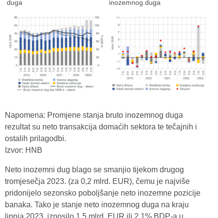
duga
inozemnog duga
Napomena: Promjene stanja bruto inozemnog duga
rezultat su neto transakcija domaćih sektora te tečajnih i
ostalih prilagodbi.
Izvor: HNB
Neto inozemni dug blago se smanjio tijekom drugog
tromjesečja 2023. (za 0,2 mlrd. EUR), čemu je najviše
pridonijelo sezonsko poboljšanje neto inozemne pozicije
banaka. Tako je stanje neto inozemnog duga na kraju
lipnja 2023. iznosilo 1,5 mlrd. EUR ili 2,1% BDP-a u