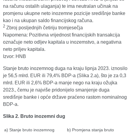
na računu ostalih ulaganja) te ima neutralan učinak na
promjenu ukupne neto inozemne pozicije središnje banke
kao i na ukupan saldo financijskog računa.
2
Zbroj posljednjih četiriju tromjesečja
Napomena: Pozitivna vrijednost financijskih transakcija
označuje neto odljev kapitala u inozemstvo, a negativna
neto priljev kapitala.
Izvor: HNB
Stanje bruto inozemnog duga na kraju lipnja 2023. iznosilo
je 56,5 mlrd. EUR ili 79,4% BDP-a (Slika 2.a), što je za 0,3
mlrd. EUR ili 2,6% BDP-a manje nego na kraju ožujka
2023., čemu je najviše pridonijelo smanjenje duga
središnje banke i opće države praćeno rastom nominalnog
BDP-a.
Slika 2. Bruto inozemni dug
a) Stanje bruto inozemnog
b) Promjena stanja bruto