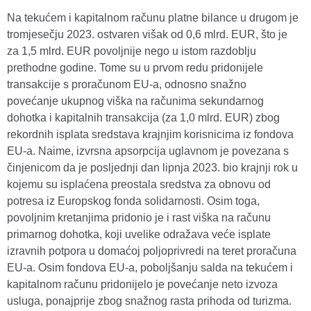
Na tekućem i kapitalnom računu platne bilance u drugom je
tromjesečju 2023. ostvaren višak od 0,6 mlrd. EUR, što je
za 1,5 mlrd. EUR povoljnije nego u istom razdoblju
prethodne godine.
Tome su u prvom redu pridonijele
transakcije s proračunom EU-a, odnosno snažno
povećanje ukupnog viška na računima sekundarnog
dohotka i kapitalnih transakcija (za 1,0 mlrd. EUR) zbog
rekordnih isplata sredstava krajnjim korisnicima iz fondova
EU-a. Naime, izvrsna apsorpcija uglavnom je povezana s
činjenicom da je posljednji dan lipnja 2023. bio krajnji rok u
kojemu su isplaćena preostala sredstva za obnovu od
potresa iz Europskog fonda solidarnosti. Osim toga,
povoljnim kretanjima pridonio je i rast viška na računu
primarnog dohotka, koji uvelike odražava veće isplate
izravnih potpora u domaćoj poljoprivredi na teret proračuna
EU-a. Osim fondova EU-a, poboljšanju salda na tekućem i
kapitalnom računu pridonijelo je povećanje neto izvoza
usluga, ponajprije zbog snažnog rasta prihoda od turizma.