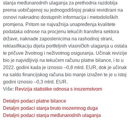
stanja međunarodnih ulaganja za prethodna razdoblja
prema uobičajenoj su jednogodišnjoj praksi revidirani na
osnovi naknadno dostupnih informacija i metodoloških
promjena. Pritom se
najvažnija unapređenja kvalitete
podataka odnose na procjenu tekućih transfera sektora
države, naknade zaposlenicima na rashodnoj strani,
reklasifikaciju dijela portfeljnih vlasničkih ulaganja u ostala
te pričuve životnog i neživotnog osiguranja. Učinak revizije
bio je najvidljiviji na tekućem računu platne bilance, i to u
2022. godini kada je iznosio –0,8 mlrd. EUR, dok je učinak
na saldo financijskog računa bio manje izražen te je u istoj
godini iznosio –0,3 mlrd. EUR.
Više:
Revizija statistike odnosa s inozemstvom
Detaljni podaci platne bilance
Detaljni podaci stanja bruto inozemnog duga
Detaljni podaci stanja međunarodnih ulaganja