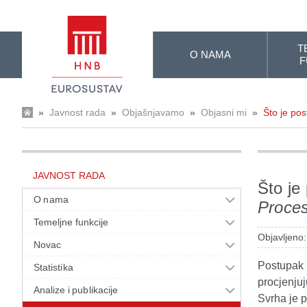
Skip to Main Content
T
O NAMA
F
»
Javnost rada
»
Objašnjavamo
»
Objasni mi
»
Što je pos
JAVNOST RADA
Što je
O nama
Proce
Temeljne funkcije
Objavljeno:
Novac
Postupak 
Statistika
procjenjuj
Analize i publikacije
Svrha je p