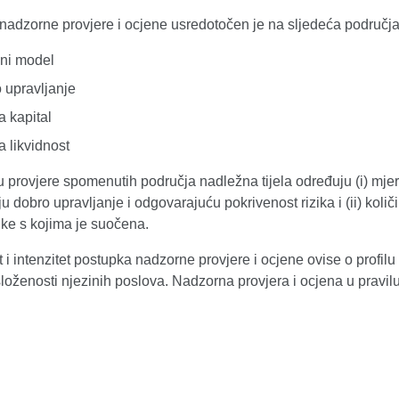
nadzorne provjere i ocjene usredotočen je na sljedeća područja
ni model
o upravljanje
za kapital
za likvidnost
 provjere spomenutih područja nadležna tijela određuju (i) mjeru
u dobro upravljanje i odgovarajuću pokrivenost rizika i (ii) koli
zike s kojima je suočena.
 i intenzitet postupka nadzorne provjere i ocjene ovise o profilu ri
loženosti njezinih poslova. Nadzorna provjera i ocjena u pravil