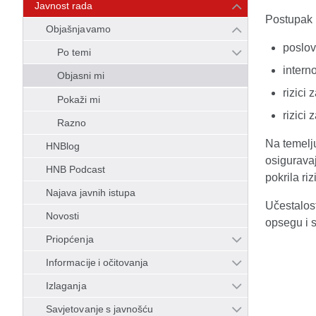
Javnost rada
Postupak 
Objašnjavamo
poslov
Po temi
intern
Objasni mi
rizici 
Pokaži mi
rizici 
Razno
Na temelju
HNBlog
osiguravaj
HNB Podcast
pokrila ri
Najava javnih istupa
Učestalost
Novosti
opsegu i s
Priopćenja
Informacije i očitovanja
Izlaganja
Savjetovanje s javnošću