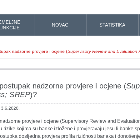
EMELJNE
NOVAC
STATISTIKA
UNKCIJE
tupak nadzorne provjere i ocjene (
Supervisory Review and Evaluation
 postupak nadzorne provjere i ocjene (
Sup
ss; SREP
)?
 3.6.2020.
nadzorne provjere i ocjene (Supervisory Review and Evaluation
u rizike kojima su banke izložene i provjeravaju jesu li banke s
ostupka dosljedna provjera profila rizičnosti banaka i donošenj