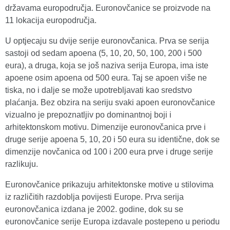
državama europodručja. Euronovčanice se proizvode na
11 lokacija europodručja.
U optjecaju su dvije serije euronovčanica. Prva se serija
sastoji od sedam apoena (5, 10, 20, 50, 100, 200 i 500
eura), a druga, koja se još naziva serija Europa, ima iste
apoene osim apoena od 500 eura. Taj se apoen više ne
tiska, no i dalje se može upotrebljavati kao sredstvo
plaćanja. Bez obzira na seriju svaki apoen euronovčanice
vizualno je prepoznatljiv po dominantnoj boji i
arhitektonskom motivu. Dimenzije euronovčanica prve i
druge serije apoena 5, 10, 20 i 50 eura su identične, dok se
dimenzije novčanica od 100 i 200 eura prve i druge serije
razlikuju.
Euronovčanice prikazuju arhitektonske motive u stilovima
iz različitih razdoblja povijesti Europe. Prva serija
euronovčanica izdana je 2002. godine, dok su se
euronovčanice serije Europa izdavale postepeno u periodu