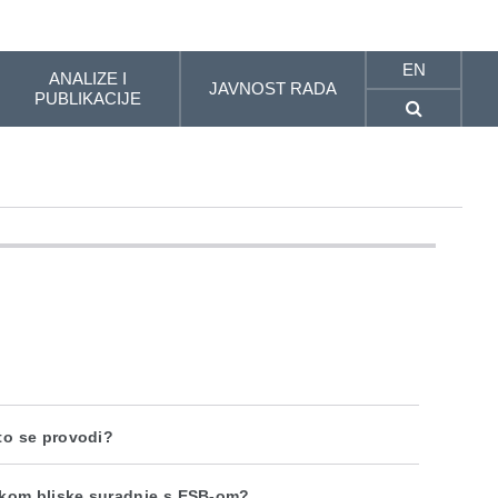
EN
ANALIZE I
JAVNOST RADA
PUBLIKACIJE
što se provodi?
ekom bliske suradnje s ESB-om?