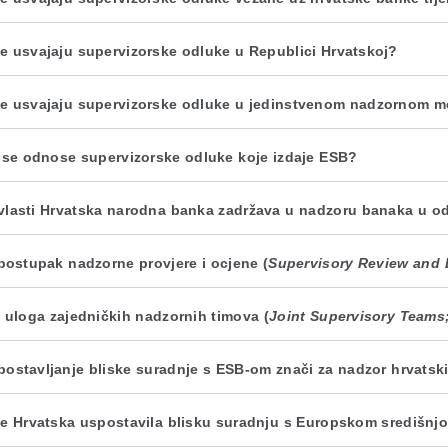
e usvajaju supervizorske odluke u Republici Hrvatskoj?
e usvajaju supervizorske odluke u jedinstvenom nadzornom 
 se odnose supervizorske odluke koje izdaje ESB?
vlasti Hrvatska narodna banka zadržava u nadzoru banaka u 
 postupak nadzorne provjere i ocjene (
Supervisory Review and 
e uloga zajedničkih nadzornih timova (
Joint Supervisory Teams
postavljanje bliske suradnje s ESB-om znači za nadzor hrvats
je Hrvatska uspostavila blisku suradnju s Europskom središn