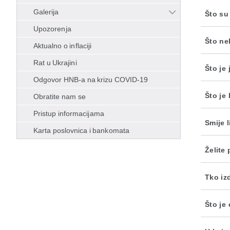
Galerija
Što su
Upozorenja
Što ne
Aktualno o inflaciji
Rat u Ukrajini
Što je
Odgovor HNB-a na krizu COVID-19
Što je
Obratite nam se
Pristup informacijama
Smije 
Karta poslovnica i bankomata
Želite
Tko iz
Što je