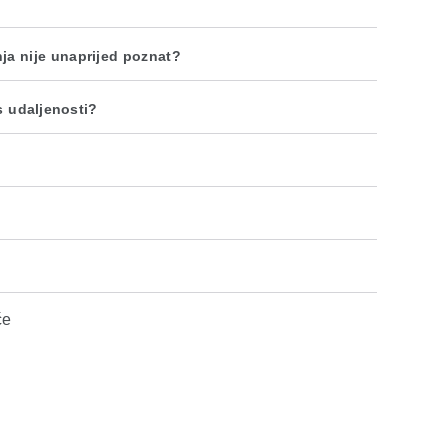
nja nije unaprijed poznat?
s udaljenosti?
će