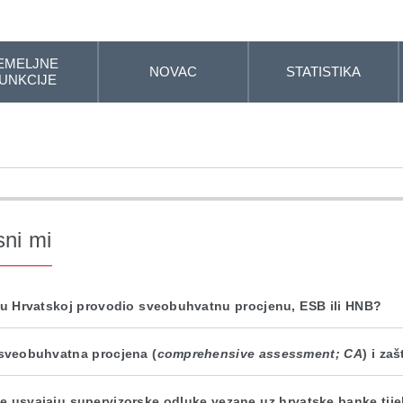
EMELJNE
NOVAC
STATISTIKA
UNKCIJE
sni mi
 u Hrvatskoj provodio sveobuhvatnu procjenu, ESB ili HNB?
 sveobuhvatna procjena (
comprehensive assessment; CA
) i za
e usvajaju supervizorske odluke vezane uz hrvatske banke tij