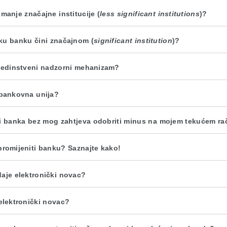
 manje značajne institucije (
less significant institutions
)?
ku banku čini značajnom (
significant institution
)?
 jedinstveni nadzorni mehanizam?
 bankovna unija?
li banka bez mog zahtjeva odobriti minus na mojem tekućem r
 promijeniti banku? Saznajte kako!
daje elektronički novac?
 elektronički novac?