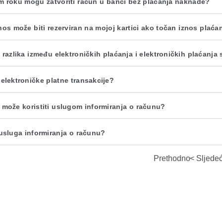
m roku mogu zatvoriti račun u banci bez plaćanja naknade?
znos može biti rezerviran na mojoj kartici ako točan iznos plaća
 razlika između elektroničkih plaćanja i elektroničkih plaćanja 
 elektroničke platne transakcije?
 može koristiti uslugom informiranja o računu?
 usluga informiranja o računu?
Prethodno
Sljede