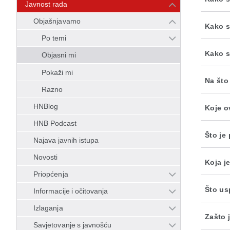
Javnost rada
Objašnjavamo
Kako s
Po temi
Kako s
Objasni mi
Pokaži mi
Na što
Razno
HNBlog
Koje o
HNB Podcast
Što je
Najava javnih istupa
Novosti
Koja j
Priopćenja
Što us
Informacije i očitovanja
Izlaganja
Zašto 
Savjetovanje s javnošću