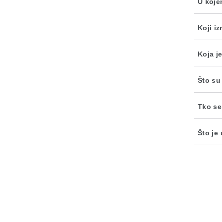
U koje
Koji i
Koja je
Što su
Tko se
Što je