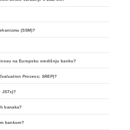
mehanizmu (SSM)?
odnosu na Europsku središnju banku?
Evaluation Process; SREP
)?
; JSTs
)?
kih banaka?
jom bankom?