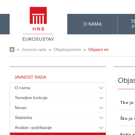
Skip to Main Content
T
O NAMA
F
»
Javnost rada
»
Objašnjavamo
»
Objasni mi
JAVNOST RADA
Obja
O nama
Temeljne funkcije
Tko je
Novac
Statistika
Što je
Analize i publikacije
Kako s