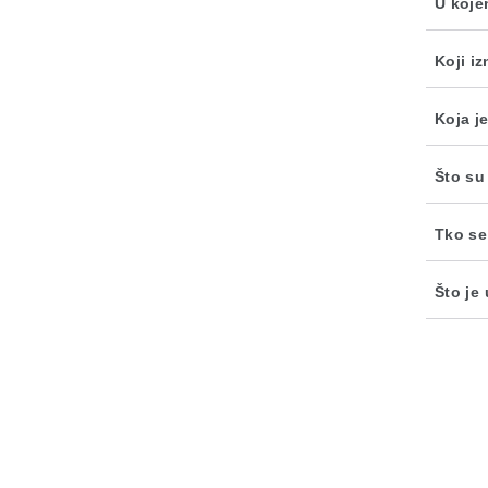
U koje
Koji i
Koja je
Što su
Tko se
Što je