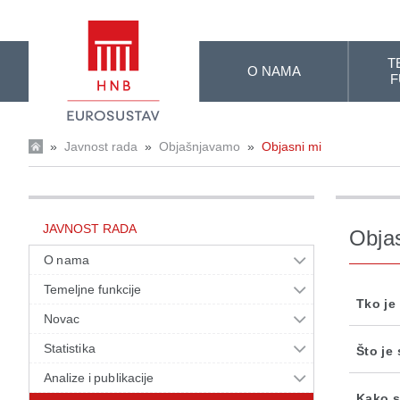
Skip to Main Content
T
O NAMA
F
»
Javnost rada
»
Objašnjavamo
»
Objasni mi
JAVNOST RADA
Obja
O nama
Temeljne funkcije
Tko je
Novac
Statistika
Što je
Analize i publikacije
Kako s