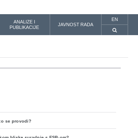
EN
ANALIZE I
JAVNOST RADA
PUBLIKACIJE
što se provodi?
ekom bliske suradnje s ESB-om?