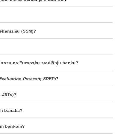
mehanizmu (SSM)?
odnosu na Europsku središnju banku?
Evaluation Process; SREP
)?
; JSTs
)?
kih banaka?
jom bankom?