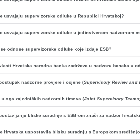
e usvajaju supervizorske odluke u Republici Hrvatskoj?
e usvajaju supervizorske odluke u jedinstvenom nadzornom 
 se odnose supervizorske odluke koje izdaje ESB?
vlasti Hrvatska narodna banka zadržava u nadzoru banaka u 
 postupak nadzorne provjere i ocjene (
Supervisory Review and 
e uloga zajedničkih nadzornih timova (
Joint Supervisory Teams
postavljanje bliske suradnje s ESB-om znači za nadzor hrvats
je Hrvatska uspostavila blisku suradnju s Europskom središn