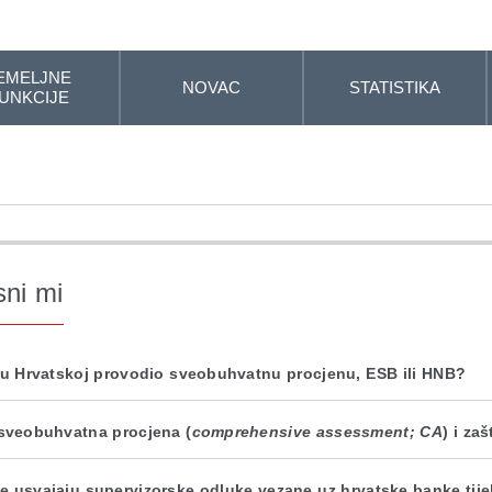
EMELJNE
NOVAC
STATISTIKA
UNKCIJE
sni mi
 u Hrvatskoj provodio sveobuhvatnu procjenu, ESB ili HNB?
 sveobuhvatna procjena (
comprehensive assessment; CA
) i za
e usvajaju supervizorske odluke vezane uz hrvatske banke tij