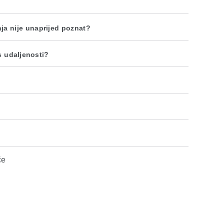
nja nije unaprijed poznat?
s udaljenosti?
će