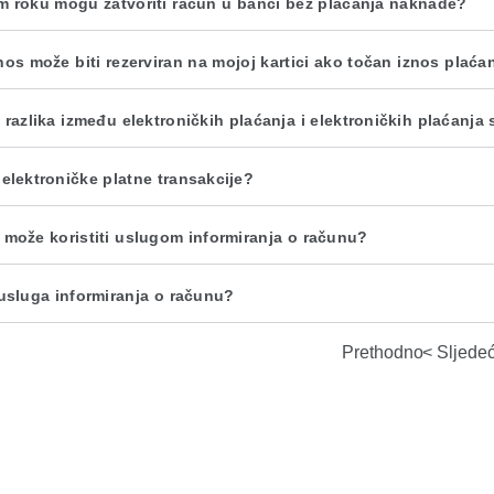
m roku mogu zatvoriti račun u banci bez plaćanja naknade?
znos može biti rezerviran na mojoj kartici ako točan iznos plaća
 razlika između elektroničkih plaćanja i elektroničkih plaćanja 
 elektroničke platne transakcije?
 može koristiti uslugom informiranja o računu?
 usluga informiranja o računu?
Prethodno
Sljede