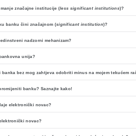
 manje značajne institucije (
less significant institutions
)?
ku banku čini značajnom (
significant institution
)?
 jedinstveni nadzorni mehanizam?
 bankovna unija?
li banka bez mog zahtjeva odobriti minus na mojem tekućem r
 promijeniti banku? Saznajte kako!
daje elektronički novac?
 elektronički novac?