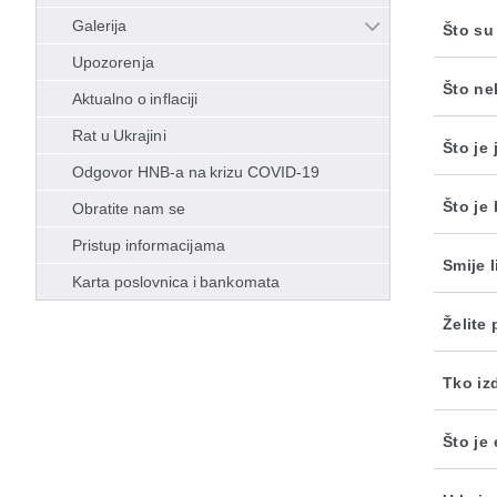
Galerija
Što su
Upozorenja
Što ne
Aktualno o inflaciji
Rat u Ukrajini
Što je
Odgovor HNB-a na krizu COVID-19
Što je
Obratite nam se
Pristup informacijama
Smije 
Karta poslovnica i bankomata
Želite
Tko iz
Što je