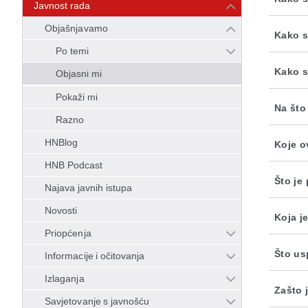
Javnost rada
Objašnjavamo
Kako s
Po temi
Kako s
Objasni mi
Pokaži mi
Na što
Razno
HNBlog
Koje o
HNB Podcast
Što je
Najava javnih istupa
Novosti
Koja j
Priopćenja
Što us
Informacije i očitovanja
Izlaganja
Zašto 
Savjetovanje s javnošću