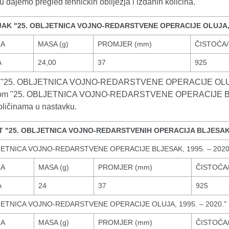
 dajemo pregled tehničkih obilježja i izdanih količina.
AK "25. OBLJETNICA VOJNO-REDARSTVENE OPERACIJE OLUJA, 1
LA
MASA (g)
PROMJER (mm)
ČISTOĆA/
A
24,00
37
925
k "25. OBLJETNICA VOJNO-REDARSTVENE OPERACIJE OLUJA, 1
kom "25. OBLJETNICA VOJNO-REDARSTVENE OPERACIJE BLJESA
oličinama u nastavku.
 "25. OBLJETNICA VOJNO-REDARSTVENIH OPERACIJA BLJESAK I 
JETNICA VOJNO-REDARSTVENE OPERACIJE BLJESAK, 1995. – 2020
LA
MASA (g)
PROMJER (mm)
ČISTOĆA
A
24
37
925
JETNICA VOJNO-REDARSTVENE OPERACIJE OLUJA, 1995. – 2020."
LA
MASA (g)
PROMJER (mm)
ČISTOĆA