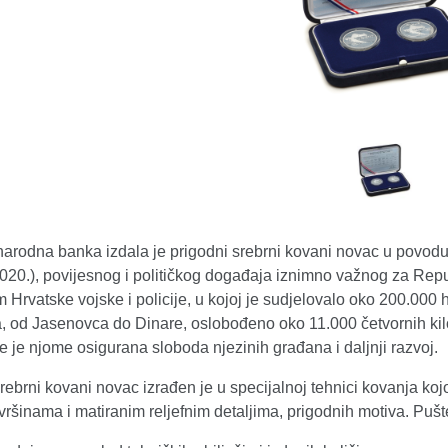
arodna banka izdala je prigodni srebrni kovani novac u povodu 
2020.), povijesnog i političkog događaja iznimno važnog za Rep
 Hrvatske vojske i policije, u kojoj je sudjelovalo oko 200.000 h
a, od Jasenovca do Dinare, oslobođeno oko 11.000 četvornih k
e je njome osigurana sloboda njezinih građana i daljnji razvoj.
rebrni kovani novac izrađen je u specijalnoj tehnici kovanja ko
ršinama i matiranim reljefnim detaljima, prigodnih motiva. Pušt