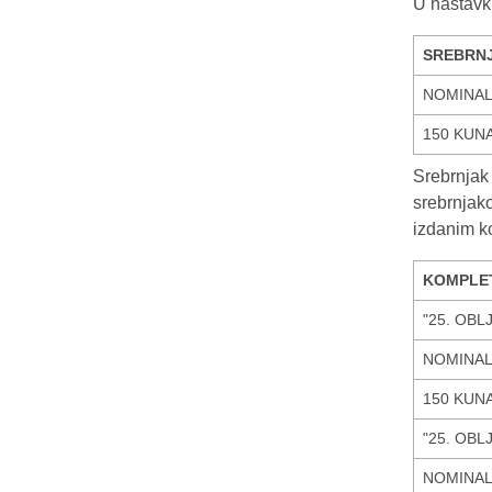
U nastavku
SREBRNJ
NOMINA
150 KUN
Srebrnja
srebrnja
izdanim k
KOMPLET
"25. OBL
NOMINA
150 KUN
"25. OBL
NOMINA