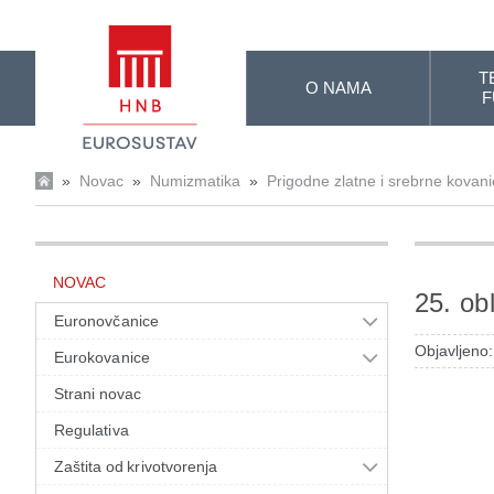
Skip to Main Content
T
O NAMA
F
»
Novac
»
Numizmatika
»
Prigodne zlatne i srebrne kovan
NOVAC
25. ob
Euronovčanice
Objavljeno:
Eurokovanice
Strani novac
Regulativa
Zaštita od krivotvorenja