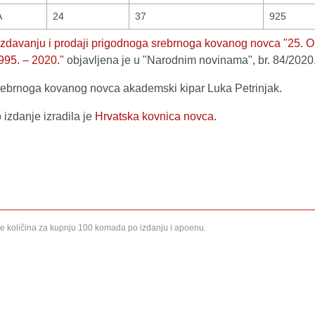
A
24
37
925
 izdavanju i prodaji prigodnoga srebrnoga kovanog novc
95. – 2020."
objavljena je u "Narodnim novinama", br. 84/2020
srebrnoga kovanog novca akademski kipar Luka Petrinjak.
izdanje izradila je
Hrvatska kovnica novca
.
e količina za kupnju 100 komada po izdanju i apoenu.