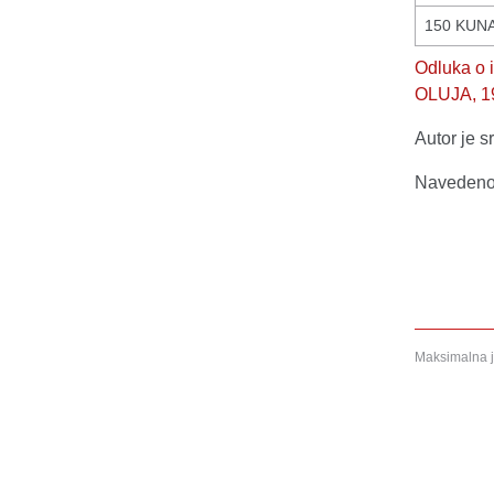
150 KUN
Odluka o
OLUJA, 19
Autor je 
Navedeno 
Maksimalna j