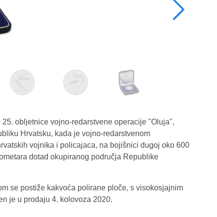
25. obljetnice vojno-redarstvene operacije "Oluja",
ubliku Hrvatsku, kada je vojno-redarstvenom
rvatskih vojnika i policajaca, na bojišnici dugoj oko 600
ilometara dotad okupiranog područja Republike
jom se postiže kakvoća polirane ploče, s visokosjajnim
en je u prodaju 4. kolovoza 2020.