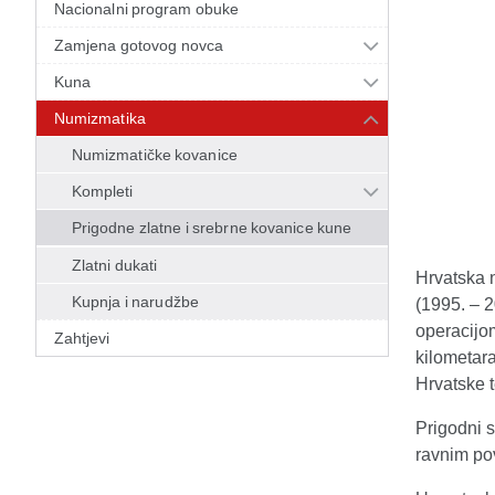
Nacionalni program obuke
Zamjena gotovog novca
Kuna
Numizmatika
Numizmatičke kovanice
Kompleti
Prigodne zlatne i srebrne kovanice kune
Zlatni dukati
Hrvatska n
Kupnja i narudžbe
(1995. – 
operacijom
Zahtjevi
kilometar
Hrvatske t
Prigodni s
ravnim pov