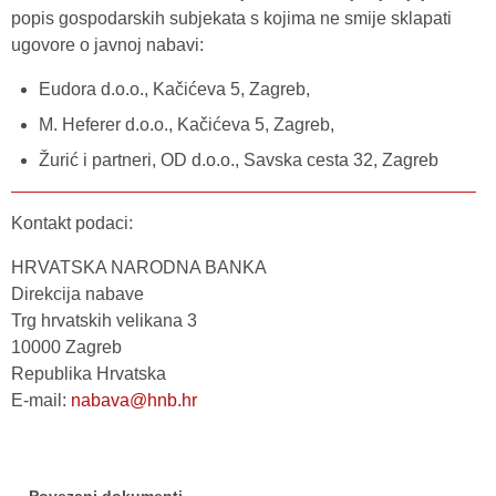
popis gospodarskih subjekata s kojima ne smije sklapati
ugovore o javnoj nabavi:
Eudora d.o.o., Kačićeva 5, Zagreb,
M. Heferer d.o.o., Kačićeva 5, Zagreb,
Žurić i partneri, OD d.o.o., Savska cesta 32, Zagreb
Kontakt podaci:
HRVATSKA NARODNA BANKA
Direkcija nabave
Trg hrvatskih velikana 3
10000 Zagreb
Republika Hrvatska
E-mail:
nabava@hnb.hr