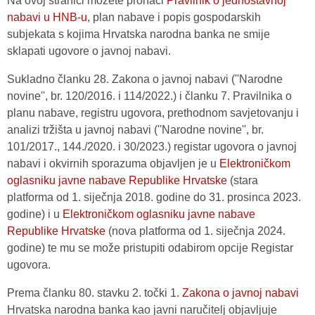
Na ovoj stranici možete pronaći
Pravilnik o jednostavnoj
nabavi u HNB-u
, plan nabave i popis gospodarskih
subjekata s kojima Hrvatska narodna banka ne smije
sklapati ugovore o javnoj nabavi.
Sukladno članku 28. Zakona o javnoj nabavi (''Narodne
novine'', br. 120/2016. i 114/2022.) i članku 7. Pravilnika o
planu nabave, registru ugovora, prethodnom savjetovanju i
analizi tržišta u javnoj nabavi (''Narodne novine'', br.
101/2017., 144./2020. i 30/2023.) registar ugovora o javnoj
nabavi i okvirnih sporazuma objavljen je u
Elektroničkom
oglasniku javne nabave Republike Hrvatske
(stara
platforma od 1. siječnja 2018. godine do 31. prosinca 2023.
godine) i u
Elektroničkom oglasniku javne nabave
Republike Hrvatske
(nova platforma od 1. siječnja 2024.
godine) te mu se može pristupiti odabirom opcije Registar
ugovora.
Prema članku 80. stavku 2. točki 1.
Zakona o javnoj nabavi
Hrvatska narodna banka kao javni naručitelj objavljuje