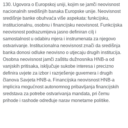
130. Ugovora o Europskoj uniji, kojim se jamči neovisnost
nacionalnih središnjih banaka Europske unije. Neovisnost
središnje banke obuhvaća više aspekata: funkcijsku,
institucionalnu, osobnu i financijsku neovisnost. Funkcijska
neovisnost podrazumijeva jasno definiran cilj i
samostalnost u odabiru mjera i instrumenata za njegovo
ostvarivanje. Institucionalna neovisnost znači da središnja
banka donosi odluke neovisno o utjecaju drugih institucija.
Osobna neovisnost jamči zaštitu dužnosnika HNB-a od
vanjskih pritisaka, isključuje sukobe interesa i precizno
definira uvjete za izbor i razrješenje guvernera i drugih
članova Savjeta HNB-a. Financijska neovisnost HNB-a
implicira mogućnost autonomnog pribavljanja financijskih
sredstava za potrebe ostvarivanja mandata, pri čemu
prihode i rashode određuje narav monetarne politike.