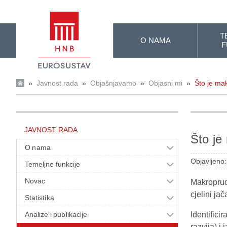
Skip to Main Content
T
O NAMA
F
»
Javnost rada
»
Objašnjavamo
»
Objasni mi
»
Što je mak
JAVNOST RADA
Što je
O nama
Objavljeno
Temeljne funkcije
Novac
Makroprude
cjelini ja
Statistika
Analize i publikacije
Identifici
razvija) i