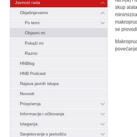
Javnost rada
skup alata 
Objašnjavamo
minimizira
makroprude
Po temi
se provodi
Objasni mi
Makroprude
Pokaži mi
povećanje
Razno
HNBlog
HNB Podcast
Najava javnih istupa
Novosti
Priopćenja
Informacije i očitovanja
Izlaganja
Savjetovanje s javnošću