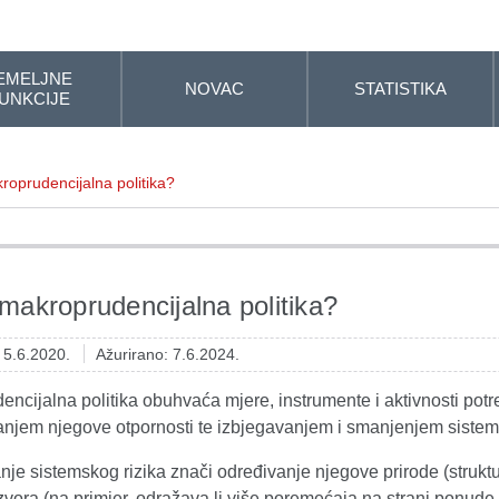
EMELJNE
NOVAC
STATISTIKA
UNKCIJE
roprudencijalna politika?
 makroprudencijalna politika?
: 5.6.2020.
Ažurirano: 7.6.2024.
ncijalna politika obuhvaća mjere, instrumente i aktivnosti potr
čanjem njegove otpornosti te izbjegavanjem i smanjenjem sistems
ranje sistemskog rizika znači određivanje njegove prirode (struktu
 izvora (na primjer, odražava li više poremećaja na strani ponude i