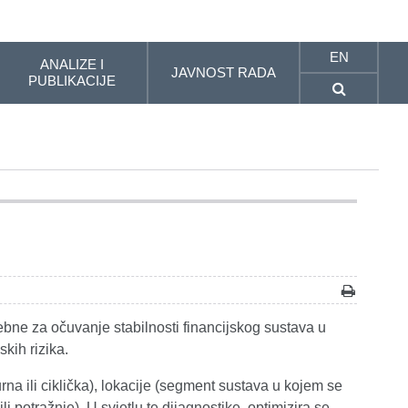
EN
ANALIZE I
JAVNOST RADA
PUBLIKACIJE
ebne za očuvanje stabilnosti financijskog sustava u
kih rizika.
rna ili ciklička), lokacije (segment sustava u kojem se
li potražnje). U svjetlu te dijagnostike, optimizira se