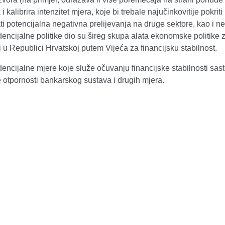
i kalibrira intenzitet mjera, koje bi trebale najučinkovitije pokriti 
ti potencijalna negativna prelijevanja na druge sektore, kao i n
ncijalne politike dio su šireg skupa alata ekonomske politike za
 u Republici Hrvatskoj putem Vijeća za financijsku stabilnost.
ncijalne mjere koje služe očuvanju financijske stabilnosti sas
 otpornosti bankarskog sustava i drugih mjera.