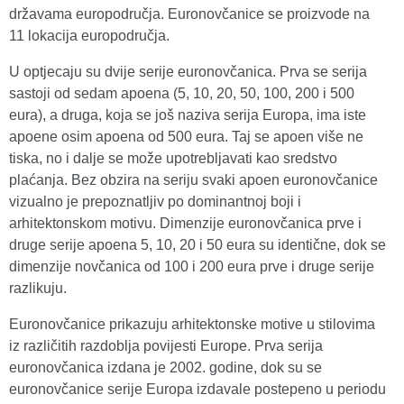
državama europodručja. Euronovčanice se proizvode na
11 lokacija europodručja.
U optjecaju su dvije serije euronovčanica. Prva se serija
sastoji od sedam apoena (5, 10, 20, 50, 100, 200 i 500
eura), a druga, koja se još naziva serija Europa, ima iste
apoene osim apoena od 500 eura. Taj se apoen više ne
tiska, no i dalje se može upotrebljavati kao sredstvo
plaćanja. Bez obzira na seriju svaki apoen euronovčanice
vizualno je prepoznatljiv po dominantnoj boji i
arhitektonskom motivu. Dimenzije euronovčanica prve i
druge serije apoena 5, 10, 20 i 50 eura su identične, dok se
dimenzije novčanica od 100 i 200 eura prve i druge serije
razlikuju.
Euronovčanice prikazuju arhitektonske motive u stilovima
iz različitih razdoblja povijesti Europe. Prva serija
euronovčanica izdana je 2002. godine, dok su se
euronovčanice serije Europa izdavale postepeno u periodu