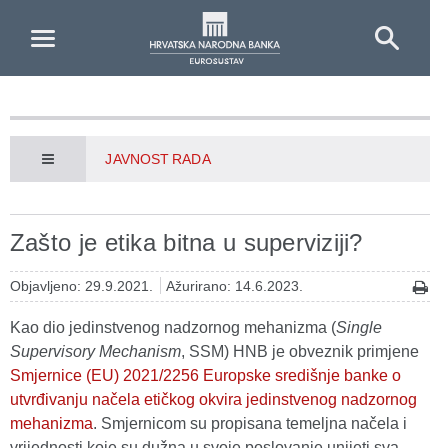
Skip to Main Content
JAVNOST RADA
Zašto je etika bitna u superviziji?
Objavljeno: 29.9.2021.
Ažurirano: 14.6.2023.
Kao dio jedinstvenog nadzornog mehanizma (
Single
Supervisory Mechanism
, SSM) HNB je obveznik primjene
Smjernice (EU) 2021/2256 Europske središnje banke o
utvrđivanju načela etičkog okvira jedinstvenog nadzornog
mehanizma
. Smjernicom su propisana temeljna načela i
vrijednosti koje su dužna u svoje poslovanje unijeti sva