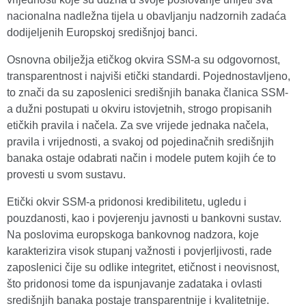
nacionalna nadležna tijela u obavljanju nadzornih zadaća
dodijeljenih Europskoj središnjoj banci.
Osnovna obilježja etičkog okvira SSM-a su odgovornost,
transparentnost i najviši etički standardi. Pojednostavljeno,
to znači da su zaposlenici središnjih banaka članica SSM-
a dužni postupati u okviru istovjetnih, strogo propisanih
etičkih pravila i načela. Za sve vrijede jednaka načela,
pravila i vrijednosti, a svakoj od pojedinačnih središnjih
banaka ostaje odabrati način i modele putem kojih će to
provesti u svom sustavu.
Etički okvir SSM-a pridonosi kredibilitetu, ugledu i
pouzdanosti, kao i povjerenju javnosti u bankovni sustav.
Na poslovima europskoga bankovnog nadzora, koje
karakterizira visok stupanj važnosti i povjerljivosti, rade
zaposlenici čije su odlike integritet, etičnost i neovisnost,
što pridonosi tome da ispunjavanje zadataka i ovlasti
središnjih banaka postaje transparentnije i kvalitetnije.