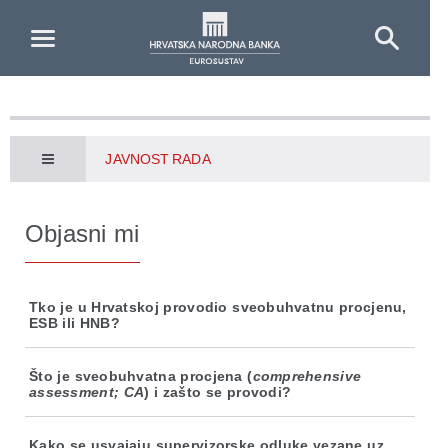
Skip to Main Content
JAVNOST RADA
Objasni mi
Tko je u Hrvatskoj provodio sveobuhvatnu procjenu,
ESB ili HNB?
Što je sveobuhvatna procjena (
comprehensive
assessment; CA
) i zašto se provodi?
Kako se usvajaju supervizorske odluke vezane uz