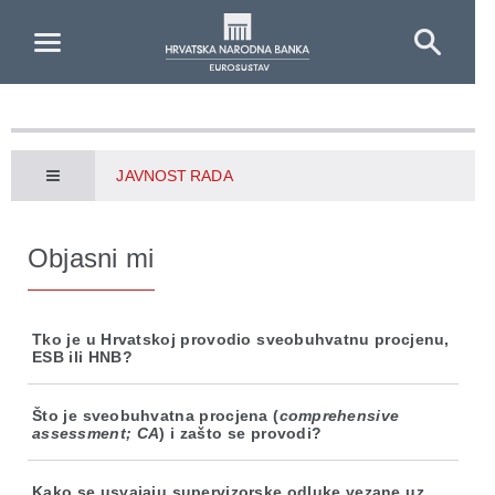
Skip to Main Content
JAVNOST RADA
Objasni mi
Tko je u Hrvatskoj provodio sveobuhvatnu procjenu,
ESB ili HNB?
Što je sveobuhvatna procjena (
comprehensive
assessment; CA
) i zašto se provodi?
Kako se usvajaju supervizorske odluke vezane uz