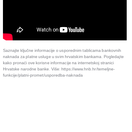
Saznajte ključne informacije o usporednim tablicama bankovnih
naknada za platne usluge u svim hrvatskim bankama. Pogledajte
kako pronaći ove korisne informacije na internetskoj stranici
Hrvatske narodne banke. Više: https://www.hnb.hr/temeljne-
funkcije/platni-promet/usporedba-naknada