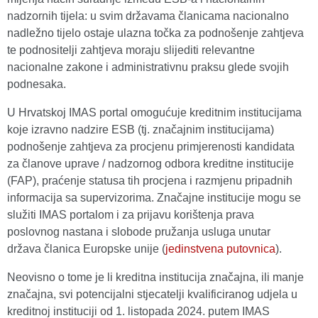
nadzornih tijela: u svim državama članicama nacionalno
nadležno tijelo ostaje ulazna točka za podnošenje zahtjeva
te podnositelji zahtjeva moraju slijediti relevantne
nacionalne zakone i administrativnu praksu glede svojih
podnesaka.
U Hrvatskoj IMAS portal omogućuje kreditnim institucijama
koje izravno nadzire ESB (tj. značajnim institucijama)
podnošenje zahtjeva za procjenu primjerenosti kandidata
za članove uprave / nadzornog odbora kreditne institucije
(FAP), praćenje statusa tih procjena i razmjenu pripadnih
informacija sa supervizorima. Značajne institucije mogu se
služiti IMAS portalom i za prijavu korištenja prava
poslovnog nastana i slobode pružanja usluga unutar
država članica Europske unije (
jedinstvena putovnica
).
Neovisno o tome je li kreditna institucija značajna, ili manje
značajna, svi potencijalni stjecatelji kvalificiranog udjela u
kreditnoj instituciji od 1. listopada 2024. putem IMAS