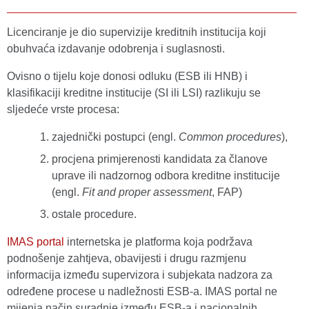
Licenciranje je dio supervizije kreditnih institucija koji
obuhvaća izdavanje odobrenja i suglasnosti.
Ovisno o tijelu koje donosi odluku (ESB ili HNB) i
klasifikaciji kreditne institucije (SI ili LSI) razlikuju se
sljedeće vrste procesa:
zajednički postupci (engl.
Common procedures
),
procjena primjerenosti kandidata za članove
uprave ili nadzornog odbora kreditne institucije
(engl.
Fit and proper assessment
, FAP)
ostale procedure.
IMAS portal
internetska je platforma koja podržava
podnošenje zahtjeva, obavijesti i drugu razmjenu
informacija između supervizora i subjekata nadzora za
određene procese u nadležnosti ESB-a. IMAS portal ne
mijenja način suradnje između ESB-a i nacionalnih