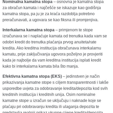
Nominalna kamatna stopa
– osnovna je kamatna stopa
za obračun kamata i najčešće se iskazuje kao godišnja
kamatna stopa, pa ju je za kraća razdoblja potrebno
preračunavati, a ugovara se kao fiksna ili promjenjiva.
Interkalarna kamatna stopa
– primjenom te stope
izračunava se i naplaćuje kamata od trenutka kada vam se
odobri kredit do trenutka plaćanja prvog anuiteta/rate
kredita. Ako kreditna institucija obračunava interkalarnu
kamatu, prije zaključivanja ugovora poželjno je provjeriti
kada je najbolje da vam kreditna institucija isplati kredit
kako bi interkalarna kamata bila što manja.
Efektivna kamatna stopa (EKS)
– jedinstven je način
prikazivanja kamatne stope s ciljem transparentnosti i lakše
usporedbe uvjeta za odobravanje kredita/depozita kod svih
kreditnih institucija i kreditnih unija. Osim nominalne
kamatne stope u izračun se uključuju i naknade koje se
plaćaju pri odobravanju kredita ili ulaganja depozita te
predstavlja realniji prikaz ukupne cijene kredita/depozita.