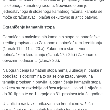
i složenoga kamatnog računa. Neovisno o primjeni
jednostavnoga ili složenoga kamatnog računa, kamata se
može obračunavati i plaćati dekurzivno ili anticipativno.
Ograničenje kamatnih stopa
Ograničenja maksimalnih kamatnih stopa za potrošačke
kredite propisana su Zakonom o potrošačkom kreditiranju
(članak 11.b, 11.c i 20.a), Zakonom o stambenom
potrošačkom kreditiranju (članak 17. i 25.) i Zakonom o
obveznim odnosima (članak 26.).
Na ograničenja kamatnih stopa nemaju utjecaj ni banke ni
potrošači s obzirom na to da se ona izračunavaju na
temelju propisanih pravila, a ograničenja kamatnih stopa
važeća su za razdoblje od šest mjeseci, i to od 1. siječnja
do 30. lipnja te od 1. srpnja do 31. prosinca tekuće godine.
U tablici u nastavku prikazana su trenutačno važeća
ograničenja maksimalnih kamatnih stopa koja se