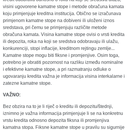
visini ugovorene kamatne stope i metode obračuna kamata
koju primjenjuje kreditna institucija. Obično se izračunava
primjenom kamatne stope na dobiveni ili uloženi iznos
sredstava, pri čemu se primjenjuju različite metode
obračuna kamata. Visina kamatne stope ovisi o vrsti kredita
ili depozita, roka na koji se sredstva odobravaju ili ulažu,
konkurenciji, stopi inflacije, kreditnom rejtingu zemlje...
Kamatne stope mogu biti fiksne i promjenjive. Osim toga,
potrebno je obratiti pozornost na razliku između nominalne
i efektivne kamatne stope, a pri razmatranju odluke o
ugovaranju kredita važna je informacija visina interkalarne i
zatezne kamatne stope.
VAŽNO:
Bez obzira na to je li riječ o kreditu ili depozitu/štednji,
iznimno je važna informacija primjenjuje li se na konkretnu
vrstu kredita odnosno depozita fiksna ili promjenjiva
kamatna stopa. Fiksne kamatne stope u pravilu su sigurnije