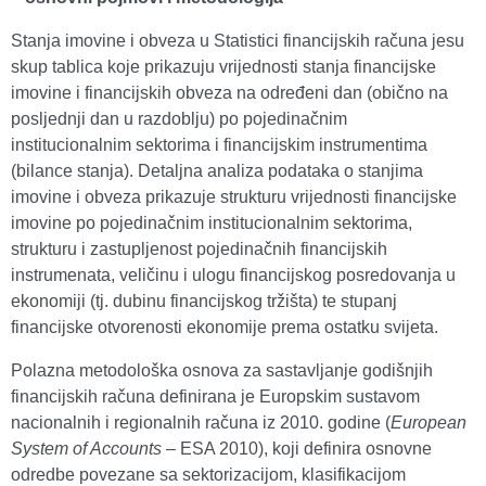
Stanja imovine i obveza u Statistici financijskih računa jesu
skup tablica koje prikazuju vrijednosti stanja financijske
imovine i financijskih obveza na određeni dan (obično na
posljednji dan u razdoblju) po pojedinačnim
institucionalnim sektorima i financijskim instrumentima
(bilance stanja). Detaljna analiza podataka o stanjima
imovine i obveza prikazuje strukturu vrijednosti financijske
imovine po pojedinačnim institucionalnim sektorima,
strukturu i zastupljenost pojedinačnih financijskih
instrumenata, veličinu i ulogu financijskog posredovanja u
ekonomiji (tj. dubinu financijskog tržišta) te stupanj
financijske otvorenosti ekonomije prema ostatku svijeta.
Polazna metodološka osnova za sastavljanje godišnjih
financijskih računa definirana je Europskim sustavom
nacionalnih i regionalnih računa iz 2010. godine (
European
System of Accounts
– ESA 2010), koji definira osnovne
odredbe povezane sa sektorizacijom, klasifikacijom