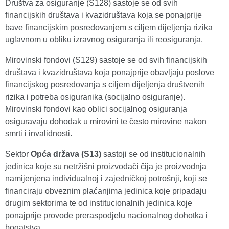
Društva za osiguranje (S128) sastoje se od svih
financijskih društava i kvazidruštava koja se ponajprije
bave financijskim posredovanjem s ciljem dijeljenja rizika
uglavnom u obliku izravnog osiguranja ili reosiguranja.
Mirovinski fondovi (S129) sastoje se od svih financijskih
društava i kvazidruštava koja ponajprije obavljaju poslove
financijskog posredovanja s ciljem dijeljenja društvenih
rizika i potreba osiguranika (socijalno osiguranje).
Mirovinski fondovi kao oblici socijalnog osiguranja
osiguravaju dohodak u mirovini te često mirovine nakon
smrti i invalidnosti.
Sektor
Opća država (S13)
sastoji se od institucionalnih
jedinica koje su netržišni proizvođači čija je proizvodnja
namijenjena individualnoj i zajedničkoj potrošnji, koji se
financiraju obveznim plaćanjima jedinica koje pripadaju
drugim sektorima te od institucionalnih jedinica koje
ponajprije provode preraspodjelu nacionalnog dohotka i
bogatstva.