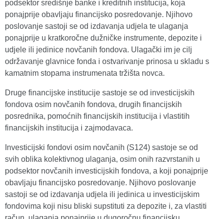
podsektor središnje banke i kreditnih institucija, koja
ponajprije obavljaju financijsko posredovanje. Njihovo
poslovanje sastoji se od izdavanja udjela te ulaganja
ponajprije u kratkoročne dužničke instrumente, depozite i
udjele ili jedinice novčanih fondova. Ulagački im je cilj
održavanje glavnice fonda i ostvarivanje prinosa u skladu s
kamatnim stopama instrumenata tržišta novca.
Druge financijske institucije sastoje se od investicijskih
fondova osim novčanih fondova, drugih financijskih
posrednika, pomoćnih financijskih institucija i vlastitih
financijskih institucija i zajmodavaca.
Investicijski fondovi osim novčanih (S124) sastoje se od
svih oblika kolektivnog ulaganja, osim onih razvrstanih u
podsektor novčanih investicijskih fondova, a koji ponajprije
obavljaju financijsko posredovanje. Njihovo poslovanje
sastoji se od izdavanja udjela ili jedinica u investicijskim
fondovima koji nisu bliski supstituti za depozite i, za vlastiti
račun, ulaganja ponajprije u dugoročnu financijsku