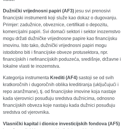
Dužnički vrijednosni papiri (AF3)
jesu svi prenosivi
financijski instrumenti koji služe kao dokaz o dugovanju.
Primjer: zadužnice, obveznice, certifikati o depozitu,
komercijalni papiri. Svi domaći sektori i sektor inozemstvo
mogu držati dužničke vrijednosne papire kao financijsku
imovinu. Isto tako, dužnički vrijednosni papiri mogu
istodobno biti i financijske obveze protusektora, npr.
financijskih i nefinancijskih poduzeća, središnje, državne i
lokalne vlasti te inozemstva.
Kategorija instrumenta
Krediti (AF4)
sastoji se od svih
kratkoročnih i dugoročnih oblika kreditiranja (uključujući i
repo aranžmane), tj. od financijske imovine koja nastaje
kada vjerovnici posuđuju sredstva dužnicima, odnosno
financijskih obveza koje nastaju kada dužnici posuđuju
sredstva od vjerovnika.
Vlasnički kapital i dionice investicijskih fondova (AF5)