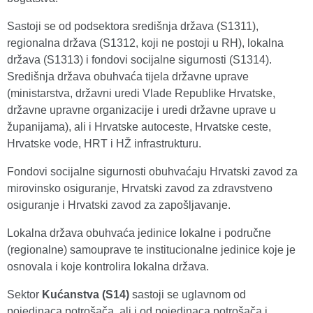
Sastoji se od podsektora središnja država (S1311),
regionalna država (S1312, koji ne postoji u RH), lokalna
država (S1313) i fondovi socijalne sigurnosti (S1314).
Središnja država obuhvaća tijela državne uprave
(ministarstva, državni uredi Vlade Republike Hrvatske,
državne upravne organizacije i uredi državne uprave u
županijama), ali i Hrvatske autoceste, Hrvatske ceste,
Hrvatske vode, HRT i HŽ infrastrukturu.
Fondovi socijalne sigurnosti obuhvaćaju Hrvatski zavod za
mirovinsko osiguranje, Hrvatski zavod za zdravstveno
osiguranje i Hrvatski zavod za zapošljavanje.
Lokalna država obuhvaća jedinice lokalne i područne
(regionalne) samouprave te institucionalne jedinice koje je
osnovala i koje kontrolira lokalna država.
Sektor
Kućanstva (S14)
sastoji se uglavnom od
pojedinaca potrošača, ali i od pojedinaca potrošača i