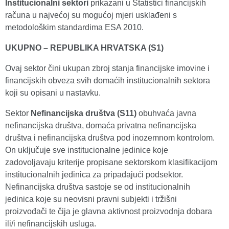
Institucionalni sektori
prikazani u Statistici financijskih
računa u najvećoj su mogućoj mjeri usklađeni s
metodološkim standardima ESA 2010.
UKUPNO – REPUBLIKA HRVATSKA (S1)
Ovaj sektor čini ukupan zbroj stanja financijske imovine i
financijskih obveza svih domaćih institucionalnih sektora
koji su opisani u nastavku.
Sektor
Nefinancijska društva (S11)
obuhvaća javna
nefinancijska društva, domaća privatna nefinancijska
društva i nefinancijska društva pod inozemnom kontrolom.
On uključuje sve institucionalne jedinice koje
zadovoljavaju kriterije propisane sektorskom klasifikacijom
institucionalnih jedinica za pripadajući podsektor.
Nefinancijska društva sastoje se od institucionalnih
jedinica koje su neovisni pravni subjekti i tržišni
proizvođači te čija je glavna aktivnost proizvodnja dobara
ili/i nefinancijskih usluga.