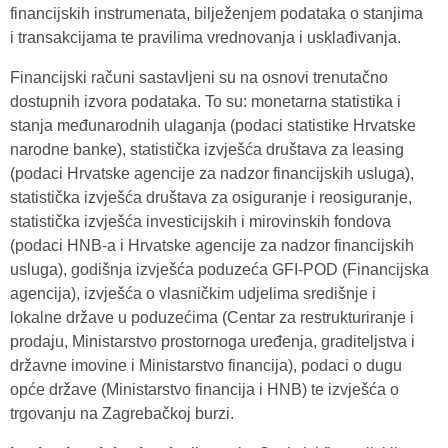
financijskih instrumenata, bilježenjem podataka o stanjima
i transakcijama te pravilima vrednovanja i usklađivanja.
Financijski računi sastavljeni su na osnovi trenutačno
dostupnih izvora podataka. To su: monetarna statistika i
stanja međunarodnih ulaganja (podaci statistike Hrvatske
narodne banke), statistička izvješća društava za leasing
(podaci Hrvatske agencije za nadzor financijskih usluga),
statistička izvješća društava za osiguranje i reosiguranje,
statistička izvješća investicijskih i mirovinskih fondova
(podaci HNB-a i Hrvatske agencije za nadzor financijskih
usluga), godišnja izvješća poduzeća GFI-POD (Financijska
agencija), izvješća o vlasničkim udjelima središnje i
lokalne države u poduzećima (Centar za restrukturiranje i
prodaju, Ministarstvo prostornoga uređenja, graditeljstva i
državne imovine i Ministarstvo financija), podaci o dugu
opće države (Ministarstvo financija i HNB) te izvješća o
trgovanju na Zagrebačkoj burzi.