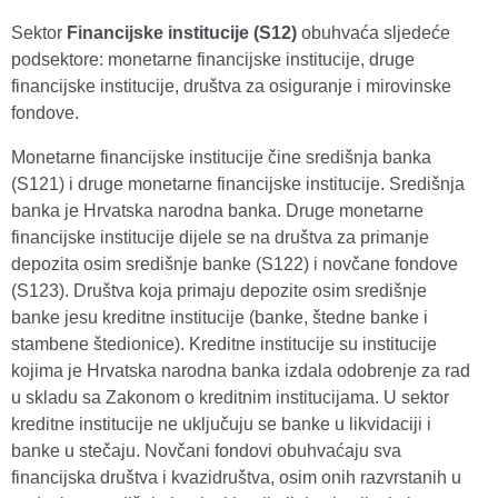
Sektor
Financijske institucije (S12)
obuhvaća sljedeće
podsektore: monetarne financijske institucije, druge
financijske institucije, društva za osiguranje i mirovinske
fondove.
Monetarne financijske institucije čine središnja banka
(S121) i druge monetarne financijske institucije. Središnja
banka je Hrvatska narodna banka. Druge monetarne
financijske institucije dijele se na društva za primanje
depozita osim središnje banke (S122) i novčane fondove
(S123). Društva koja primaju depozite osim središnje
banke jesu kreditne institucije (banke, štedne banke i
stambene štedionice). Kreditne institucije su institucije
kojima je Hrvatska narodna banka izdala odobrenje za rad
u skladu sa Zakonom o kreditnim institucijama. U sektor
kreditne institucije ne uključuju se banke u likvidaciji i
banke u stečaju. Novčani fondovi obuhvaćaju sva
financijska društva i kvazidruštva, osim onih razvrstanih u