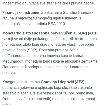
inozemstvo obuhvaća sve strane fizičke i pravne osobe.
Financijski instrumenti
prikazani u Statistici financijskih
računa u najvećoj su mogućoj mjeri usklađeni s
metodološkim standardima ESA 2010.
Monetarno zlato i posebna prava vučenja (SDR) (AF1)
sastoji se od dvije potkategorije financijskih instrumenata:
monetarnog zlata koje drže monetarne vlasti i posebnih
prava vučenja (SDR). Posebna prava vučenja
međunarodna su rezervna imovina koju je kreirao
Međunarodni monetarni fond i koja je alocirana zemljama
članicama radi nadopune postojećih međunarodnih
rezerva.
Kategorija instrumenta
Gotovina i depoziti (AF2)
obuhvaća gotovinu u optjecaju koja služi kao zakonito
sredstvo plaćanja te sve vrste depozita (npr. prenosivih,
štednih po viđenju i oročenih) u nacionalnoj i inozemnoj
valuti.