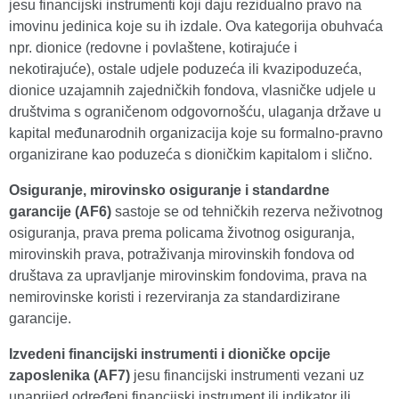
jesu financijski instrumenti koji daju rezidualno pravo na
imovinu jedinica koje su ih izdale. Ova kategorija obuhvaća
npr. dionice (redovne i povlaštene, kotirajuće i
nekotirajuće), ostale udjele poduzeća ili kvazipoduzeća,
dionice uzajamnih zajedničkih fondova, vlasničke udjele u
društvima s ograničenom odgovornošću, ulaganja države u
kapital međunarodnih organizacija koje su formalno-pravno
organizirane kao poduzeća s dioničkim kapitalom i slično.
Osiguranje, mirovinsko osiguranje i standardne
garancije (AF6)
sastoje se od tehničkih rezerva neživotnog
osiguranja, prava prema policama životnog osiguranja,
mirovinskih prava, potraživanja mirovinskih fondova od
društava za upravljanje mirovinskim fondovima, prava na
nemirovinske koristi i rezerviranja za standardizirane
garancije.
Izvedeni financijski instrumenti i dioničke opcije
zaposlenika (AF7)
jesu financijski instrumenti vezani uz
unaprijed određeni financijski instrument ili indikator ili