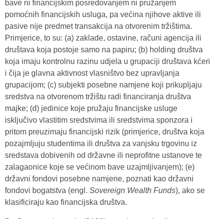
bave ni financijskim posredovanjem ni pružanjem
pomoćnih financijskih usluga, pa većina njihove aktive ili
pasive nije predmet transakcija na otvorenim tržištima.
Primjerice, to su: (a) zaklade, ostavine, računi agencija ili
društava koja postoje samo na papiru; (b) holding društva
koja imaju kontrolnu razinu udjela u grupaciji društava kćeri
i čija je glavna aktivnost vlasništvo bez upravljanja
grupacijom; (c) subjekti posebne namjene koji prikupljaju
sredstva na otvorenom tržištu radi financiranja društva
majke; (d) jedinice koje pružaju financijske usluge
isključivo vlastitim sredstvima ili sredstvima sponzora i
pritom preuzimaju financijski rizik (primjerice, društva koja
pozajmljuju studentima ili društva za vanjsku trgovinu iz
sredstava dobivenih od državne ili neprofitne ustanove te
zalagaonice koje se većinom bave uzajmljivanjem); (e)
državni fondovi posebne namjene, poznati kao državni
fondovi bogatstva (engl.
Sovereign Wealth Funds
), ako se
klasificiraju kao financijska društva.