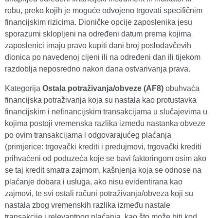
robu, preko kojih je moguće odvojeno trgovati specifičnim
financijskim rizicima. Dioničke opcije zaposlenika jesu
sporazumi sklopljeni na određeni datum prema kojima
zaposlenici imaju pravo kupiti dani broj poslodavčevih
dionica po navedenoj cijeni ili na određeni dan ili tijekom
razdoblja neposredno nakon dana ostvarivanja prava.
Kategorija
Ostala potraživanja/obveze (AF8)
obuhvaća
financijska potraživanja koja su nastala kao protustavka
financijskim i nefinancijskim transakcijama u slučajevima u
kojima postoji vremenska razlika između nastanka obveze
po ovim transakcijama i odgovarajućeg plaćanja
(primjerice: trgovački krediti i predujmovi, trgovački krediti
prihvaćeni od poduzeća koje se bavi faktoringom osim ako
se taj kredit smatra zajmom, kašnjenja koja se odnose na
plaćanje dobara i usluga, ako nisu evidentirana kao
zajmovi, te svi ostali računi potraživanja/obveza koji su
nastala zbog vremenskih razlika između nastale
transakcije i relevantnog plaćanja, kao što može biti kod