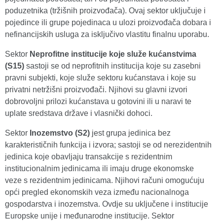
poduzetnika (tržišnih proizvođača). Ovaj sektor uključuje i
pojedince ili grupe pojedinaca u ulozi proizvođača dobara i
nefinancijskih usluga za isključivo vlastitu finalnu uporabu.
Sektor
Neprofitne institucije koje služe kućanstvima
(S15)
sastoji se od neprofitnih institucija koje su zasebni
pravni subjekti, koje služe sektoru kućanstava i koje su
privatni netržišni proizvođači. Njihovi su glavni izvori
dobrovoljni prilozi kućanstava u gotovini ili u naravi te
uplate sredstava države i vlasnički dohoci.
Sektor
Inozemstvo (S2)
jest grupa jedinica bez
karakterističnih funkcija i izvora; sastoji se od nerezidentnih
jedinica koje obavljaju transakcije s rezidentnim
institucionalnim jedinicama ili imaju druge ekonomske
veze s rezidentnim jedinicama. Njihovi računi omogućuju
opći pregled ekonomskih veza između nacionalnoga
gospodarstva i inozemstva. Ovdje su uključene i institucije
Europske unije i međunarodne institucije. Sektor