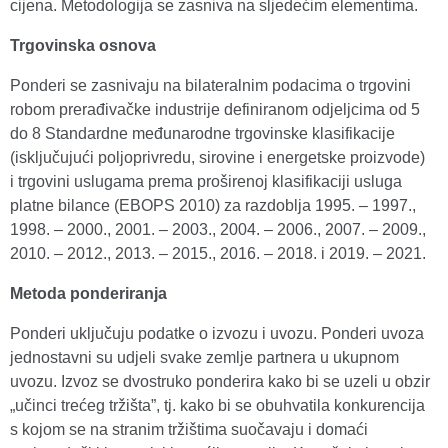
cijena. Metodologija se zasniva na sljedećim elementima.
Trgovinska osnova
Ponderi se zasnivaju na bilateralnim podacima o trgovini
robom prerađivačke industrije definiranom odjeljcima od 5
do 8 Standardne međunarodne trgovinske klasifikacije
(isključujući poljoprivredu, sirovine i energetske proizvode)
i trgovini uslugama prema proširenoj klasifikaciji usluga
platne bilance (EBOPS 2010) za razdoblja 1995. – 1997.,
1998. – 2000., 2001. – 2003., 2004. – 2006., 2007. – 2009.,
2010. – 2012., 2013. – 2015., 2016. – 2018. i 2019. – 2021.
Metoda ponderiranja
Ponderi uključuju podatke o izvozu i uvozu. Ponderi uvoza
jednostavni su udjeli svake zemlje partnera u ukupnom
uvozu. Izvoz se dvostruko ponderira kako bi se uzeli u obzir
„učinci trećeg tržišta”, tj. kako bi se obuhvatila konkurencija
s kojom se na stranim tržištima suočavaju i domaći