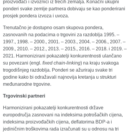
proizvođači i izvoznici iz trećih zemalja. Konačni ukupni
ponderi svake zemlje partnera dobivaju se kao ponderirani
prosjek pondera izvoza i uvoza.
Trenutačno je dostupno osam skupova pondera,
zasnovanih na podacima o trgovini za razdoblja 1995. –
1997., 1998. – 2000., 2001. – 2003., 2004. – 2006., 2007. –
2009., 2010. – 2012., 2013. – 2015., 2016. – 2018. i 2019. –
2021. Harmonizirani pokazatelji konkurentnosti ulančano
su povezani (engl.
fixed chain‑linking
) na kraju svakoga
trogodišnjeg razdoblja. Ponderi se ažuriraju svake tri
godine kako bi odražavali najnovija kretanja u strukturi
međunarodne trgovine.
Trgovinski partneri
Harmonizirani pokazatelji konkurentnosti države
europodručja zasnovani na indeksima potrošačkih cijena,
indeksima proizvođačkih cijena, deflatorima BDP‑a i
jediničnim troškovima rada izračunati su u odnosu na tri