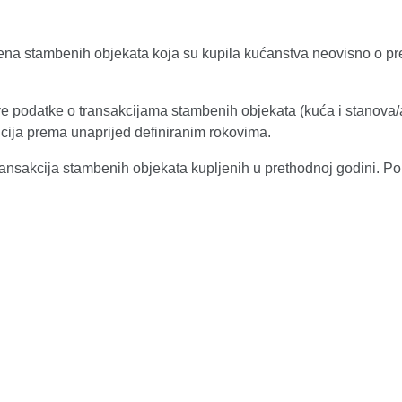
jena stambenih objekata koja su kupila kućanstva neovisno o pre
e podatke o transakcijama stambenih objekata (kuća i stanova
ncija prema unaprijed definiranim rokovima.
transakcija stambenih objekata kupljenih u prethodnoj godini. P