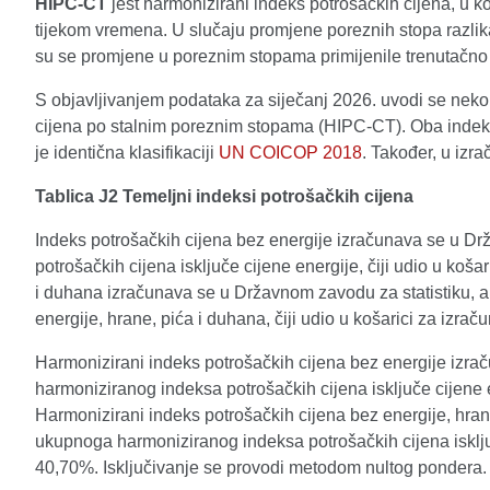
HIPC-CT
jest harmonizirani indeks potrošačkih cijena, u 
tijekom vremena. U slučaju promjene poreznih stopa razli
su se promjene u poreznim stopama primijenile trenutačno 
S objavljivanjem podataka za siječanj 2026. uvodi se neko
cijena po stalnim poreznim stopama (HIPC-CT). Oba inde
je identična klasifikaciji
UN COICOP 2018
. Također, u izr
Tablica J2 Temeljni indeksi potrošačkih cijena
Indeks potrošačkih cijena bez energije izračunava se u Dr
potrošačkih cijena isključe cijene energije, čiji udio u ko
i duhana izračunava se u Državnom zavodu za statistiku, a 
energije, hrane, pića i duhana, čiji udio u košarici za izr
Harmonizirani indeks potrošačkih cijena bez energije izra
harmoniziranog indeksa potrošačkih cijena isključe cijene 
Harmonizirani indeks potrošačkih cijena bez energije, hran
ukupnoga harmoniziranog indeksa potrošačkih cijena isključe
40,70%. Isključivanje se provodi metodom nultog pondera.