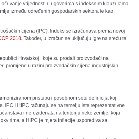
 za očuvanje vrijednosti u ugovorima s indeksnim klauzulama
 zemlje između određenih gospodarskih sektora te kao
trošačkih cijena (IPC). Indeks se izračunava prema novoj
COP 2018
. Također, u izračun se uključuju igre na sreću te
epublici Hrvatskoj i koje su prodali proizvođači na
i promjene u razini proizvođačkih cijena industrijskih
rmoniziranom pristupu i posebnom setu definicija koji
e. IPC i HIPC računaju se na temelju iste reprezentativne
ćanstava i nerezidenata na teritoriju neke zemlje, koja
 okvirima, a HIPC je mjera inflacije usporediva sa