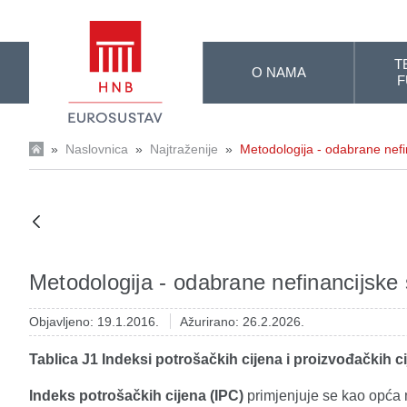
Skip to Main Content
T
O NAMA
F
»
Naslovnica
»
Najtraženije
»
Metodologija - odabrane nefina
Metodologija - odabrane nefinancijske s
Objavljeno: 19.1.2016.
Ažurirano: 26.2.2026.
Tablica J1 Indeksi potrošačkih cijena i proizvođačkih ci
Indeks potrošačkih cijena (IPC)
primjenjuje se kao opća m