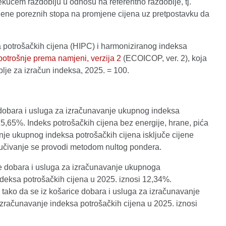
kućem razdoblju u odnosu na referentno razdoblje, tj.
jene poreznih stopa na promjene cijena uz pretpostavku da
a potrošačkih cijena (HIPC) i harmoniziranog indeksa
potrošnje prema namjeni, verzija 2
(ECOICOP, ver. 2), koja
blje za izračun indeksa, 2025. = 100.
e dobara i usluga za izračunavanje ukupnog indeksa
 15,65%. Indeks potrošačkih cijena bez energije, hrane, pića
nje ukupnog indeksa potrošačkih cijena isključe cijene
ključivanje se provodi metodom nultog pondera.
ice dobara i usluga za izračunavanje ukupnoga
indeksa potrošačkih cijena u 2025. iznosi 12,34%.
 tako da se iz košarice dobara i usluga za izračunavanje
 izračunavanje indeksa potrošačkih cijena u 2025. iznosi