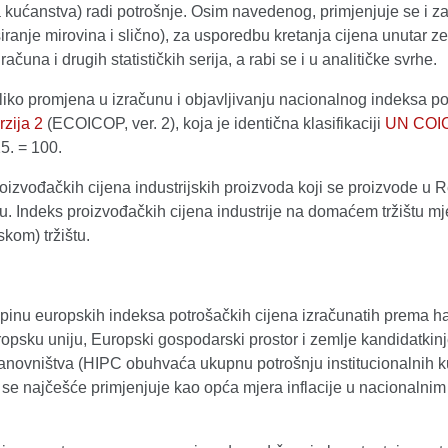
atna kućanstva) radi potrošnje. Osim navedenog, primjenjuje se i
siranje mirovina i slično), za usporedbu kretanja cijena unutar
čuna i drugih statističkih serija, a rabi se i u analitičke svrhe.
liko promjena u izračunu i objavljivanju nacionalnog indeksa po
rzija 2
(ECOICOP, ver. 2), koja je identična klasifikaciji
UN COI
5. = 100.
oizvođačkih cijena industrijskih proizvoda koji se proizvode u R
 Indeks proizvođačkih cijena industrije na domaćem tržištu mjer
kom) tržištu.
pinu europskih indeksa potrošačkih cijena izračunatih prema ha
psku uniju, Europski gospodarski prostor i zemlje kandidatkinj
anovništva (HIPC obuhvaća ukupnu potrošnju institucionalnih ku
 se najčešće primjenjuje kao opća mjera inflacije u nacionalnim