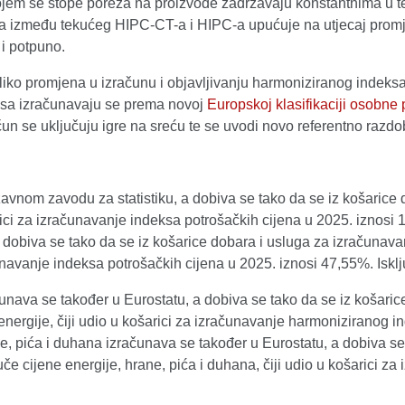
kojem se stope poreza na proizvode zadržavaju konstantnima u te
ka između tekućeg HIPC-CT-a i HIPC-a upućuje na utjecaj prom
i potpuno.
liko promjena u izračunu i objavljivanju harmoniziranog indeks
ksa izračunavaju se prema novoj
Europskoj klasifikaciji osobne 
ačun se uključuju igre na sreću te se uvodi novo referentno razdo
žavnom zavodu za statistiku, a dobiva se tako da se iz košaric
šarici za izračunavanje indeksa potrošačkih cijena u 2025. iznosi
dobiva se tako da se iz košarice dobara i usluga za izračunava
ačunavanje indeksa potrošačkih cijena u 2025. iznosi 47,55%. Is
čunava se također u Eurostatu, a dobiva se tako da se iz košar
energije, čiji udio u košarici za izračunavanje harmoniziranog 
e, pića i duhana izračunava se također u Eurostatu, a dobiva se
 cijene energije, hrane, pića i duhana, čiji udio u košarici za