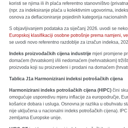
koristi se njima ili ih plaća referentno stanovništvo (priv
(npr. za indeksiranje plaća u kolektivnim ugovorima, indek
osnova za deflacioniranje pojedinih kategorija nacionalnih ra
S objavljivanjem podataka za siječanj 2026. uvodi se neko
Europskoj klasifikaciji osobne potrošnje prema namjeni, ve
se uvodi novo referentno razdoblje za izračun indeksa, 202
Indeks proizvođačkih cijena industrije
mjeri promjene pr
domaćem (hrvatskom) i/ili nedomaćem (nehrvatskom) tržištu.
proizvoda koji su proizvedeni i prodani na domaćem (hrvats
Tablica J1a Harmonizirani indeksi potrošačkih cijena
Harmonizirani indeks potrošačkih cijena (HIPC)
čini sku
omogućuje usporedivu mjeru inflacije za europodručje, Euro
košarice dobara i usluga. Osnovna je razlika u obuhvatu st
nije uključena u nacionalni indeks potrošačkih cijena). IPC
zemljama Europske unije.