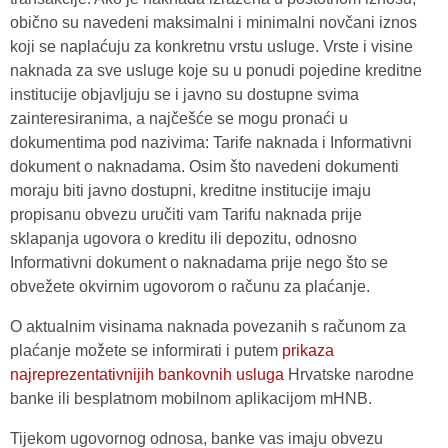
obično su navedeni maksimalni i minimalni novčani iznos
koji se naplaćuju za konkretnu vrstu usluge. Vrste i visine
naknada za sve usluge koje su u ponudi pojedine kreditne
institucije objavljuju se i javno su dostupne svima
zainteresiranima, a najčešće se mogu pronaći u
dokumentima pod nazivima: Tarife naknada i Informativni
dokument o naknadama. Osim što navedeni dokumenti
moraju biti javno dostupni, kreditne institucije imaju
propisanu obvezu uručiti vam Tarifu naknada prije
sklapanja ugovora o kreditu ili depozitu, odnosno
Informativni dokument o naknadama prije nego što se
obvežete okvirnim ugovorom o računu za plaćanje.
O aktualnim visinama naknada povezanih s računom za
plaćanje možete se informirati i putem
prikaza
najreprezentativnijih bankovnih usluga
Hrvatske narodne
banke ili besplatnom mobilnom aplikacijom mHNB.
Tijekom ugovornog odnosa, banke vas imaju obvezu