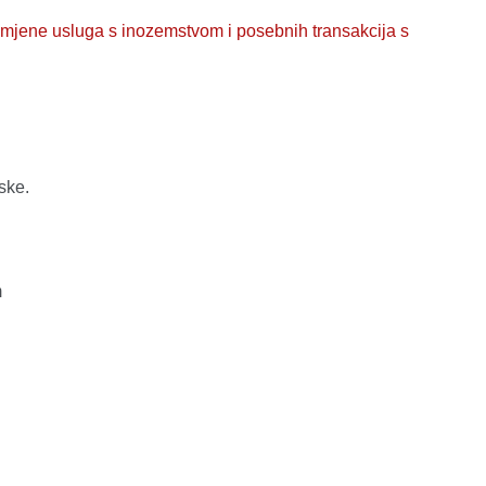
azmjene usluga s inozemstvom i posebnih transakcija s
ske.
m