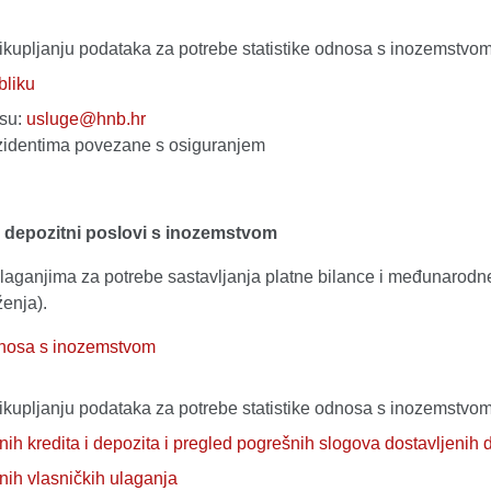
rikupljanju podataka za potrebe statistike odnosa s inozemstvo
bliku
esu:
usluge@hnb.hr
ezidentima povezane s osiguranjem
 i depozitni poslovi s inozemstvom
 ulaganjima za potrebe sastavljanja platne bilance i međunarodne 
enja).
odnosa s inozemstvom
rikupljanju podataka za potrebe statistike odnosa s inozemstvo
ih kredita i depozita i pregled pogrešnih slogova dostavljenih 
nih vlasničkih ulaganja