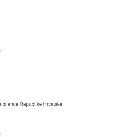
m
e bilance Republike Hrvatske.
m