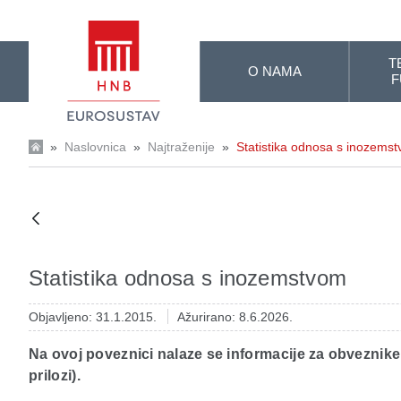
Skip to Main Content
T
O NAMA
F
»
Naslovnica
»
Najtraženije
»
Statistika odnosa s inozems
Statistika odnosa s inozemstvom
Objavljeno: 31.1.2015.
Ažurirano: 8.6.2026.
Na ovoj poveznici nalaze se informacije za obveznike
prilozi).