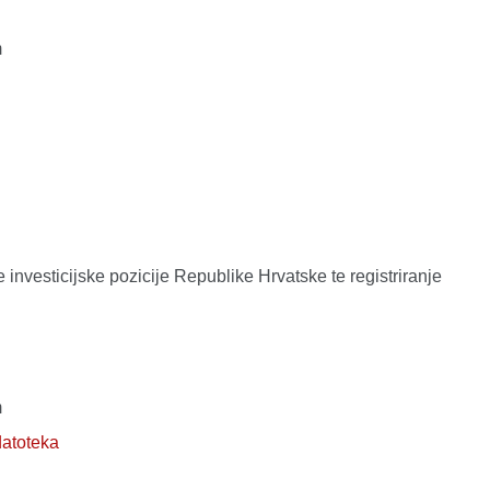
m
investicijske pozicije Republike Hrvatske te registriranje
m
datoteka