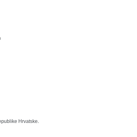
m
epublike Hrvatske.