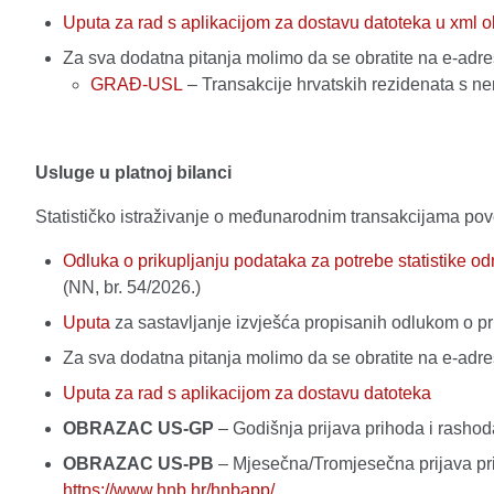
Uputa za rad s aplikacijom za dostavu datoteka u xml o
Za sva dodatna pitanja molimo da se obratite na e-adr
GRAĐ-USL
– Transakcije hrvatskih rezidenata s 
Usluge u platnoj bilanci
Statističko istraživanje o međunarodnim transakcijama po
Odluka o prikupljanju podataka za potrebe statistike 
(NN, br. 54/2026.)
Uputa
za sastavljanje izvješća propisanih odlukom o p
Za sva dodatna pitanja molimo da se obratite na e-adr
Uputa za rad s aplikacijom za dostavu datoteka
OBRAZAC US-GP
– Godišnja prijava prihoda i rash
OBRAZAC US-PB
– Mjesečna/Tromjesečna prijava pr
https://www.hnb.hr/hnbapp/