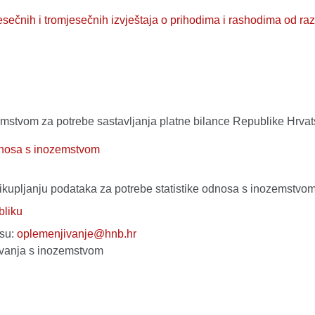
sečnih i tromjesečnih izvještaja o prihodima i rashodima od r
zemstvom za potrebe sastavljanja platne bilance Republike Hrvat
odnosa s inozemstvom
rikupljanju podataka za potrebe statistike odnosa s inozemstvo
bliku
esu:
oplemenjivanje@hnb.hr
ivanja s inozemstvom