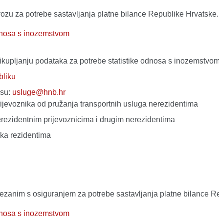
ozu za potrebe sastavljanja platne bilance Republike Hrvatske.
odnosa s inozemstvom
rikupljanju podataka za potrebe statistike odnosa s inozemstvo
bliku
esu:
usluge@hnb.hr
prijevoznika od pružanja transportnih usluga nerezidentima
erezidentnim prijevoznicima i drugim nerezidentima
ika rezidentima
ezanim s osiguranjem za potrebe sastavljanja platne bilance R
odnosa s inozemstvom