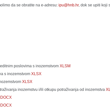
olimo da se obratite na e-adresu:
ipu@hnb.hr
, dok se upiti ko
editnim poslovima s inozemstvom
XLSM
ova s inozemstvom
XLSX
 inozemstvom
XLSX
aživanja inozemstvu i/ili otkupu potraživanja od inozemstva
X
a
DOCX
a
DOCX