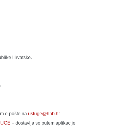
blike Hrvatske.
m
em e-pošte na
usluge@hnb.hr
SLUGE
– dostavlja se putem aplikacije