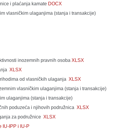
vnice i plaćanja kamate
DOCX
 vlasničkim ulaganjima (stanja i transakcije)
ivnosti inozemnih pravnih osoba
XLSX
ganja
XLSX
rihodima od vlasničkih ulaganja
XLSX
zemnim vlasničkim ulaganjima (stanja i transakcije)
m ulaganjima (stanja i transakcije)
nih poduzeća i njihovih podružnica
XLSX
ganja za podružnice
XLSX
e IU-IPP i IU-P