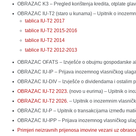
OBRAZAC K3 – Pregled korištenja kredita, otplate gla
OBRAZAC IU-T2 (staro u kunama) – Upitnik o inozemnim
tablica IU-T2 2017
tablice IU-T2 2015-2016
tablice IU-T2 2014
tablice IU-T2 2012-2013
OBRAZAC OFATS – Izvješće o obujmu gospodarske akt
OBRAZAC IU-IP – Prijava inozemnog vlasničkog ula
OBRAZAC IU-DIV – Izvješće o dividendama i ostalim p
OBRAZAC IU-T2 2023.
(novo u eurima) – Upitnik o ino
OBRAZAC IU-T2 2026.
– Upitnik o inozemnim vlasnički
OBRAZAC IU-P – Upitnik o transakcijama između matič
OBRAZAC IU-IPP – Prijava inozemnog vlasničkog ula
Primjeri neizravnih prijenosa imovine vezani uz obrasc