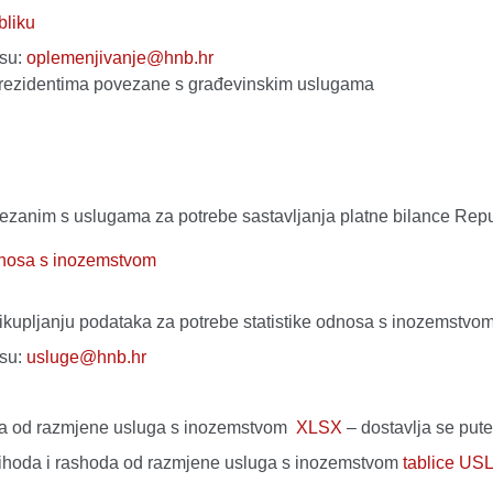
bliku
esu:
oplemenjivanje@hnb.hr
nerezidentima povezane s građevinskim uslugama
vezanim s uslugama za potrebe sastavljanja platne bilance Repu
odnosa s inozemstvom
rikupljanju podataka za potrebe statistike odnosa s inozemstvo
esu:
usluge@hnb.hr
oda od razmjene usluga s inozemstvom
XLSX
– dostavlja se put
ihoda i rashoda od razmjene usluga s inozemstvom
tablice U