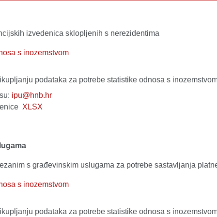
ancijskih izvedenica sklopljenih s nerezidentima
odnosa s inozemstvom
rikupljanju podataka za potrebe statistike odnosa s inozemstvo
esu:
ipu@hnb.hr
edenice
XLSX
slugama
vezanim s građevinskim uslugama za potrebe sastavljanja platn
odnosa s inozemstvom
rikupljanju podataka za potrebe statistike odnosa s inozemstvo