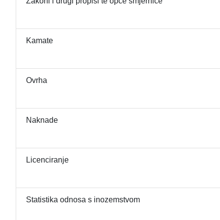
Zakoni i drugi propisi te opće smjernice
Kamate
Ovrha
Naknade
Licenciranje
Statistika odnosa s inozemstvom