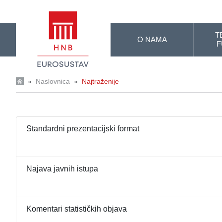
Skip to Main Content
T
O NAMA
F
»
Naslovnica
»
Najtraženije
Standardni prezentacijski format
Najava javnih istupa
Komentari statističkih objava