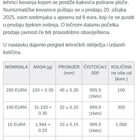
tehnici kovanja kojom se postiže kakvoća polirane ploče.
Numizmatičke kovanice puštaju se u prodaju 20. ožujka
2025. osim srebrnjaka u apoenu od 6 eura, koji će se pustiti
u prodaju tijekom svibnja. O točnom datumu početka
prodaje javnost će biti pravodobno obaviještena.
U nastavku dajemo pregled tehničkih obilježja i izdanih
količina.
NOMINALA
MASA (g)
PROMJER
ČISTOĆA/1
KOLIČINA
(mm)
000
ne više od
(kom.)
200 EURA
100 + 0,30
45 ± 0,30
999,9
100
(zlato)
100 EURA
31,103 +
32 ± 0,20
999,9
300
0,30
(zlato)
10 EURA
1,944 +
15 ± 0,15
999,9
1.000
0,20
(zlato)