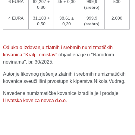
6 EURA
62,207 +
45 ± 0,30
999,9
500
0,80
(srebro)
4 EURA
31,103 +
38,61 ±
999,9
2.000
0,50
0,20
(srebro)
Odluka o izdavanju zlatnih i srebrnih numizmatičkih
kovanica "Kralj Tomislav"
objavljena je u "Narodnim
novinama", br. 30/2025.
Autor je likovnog rješenja zlatnih i srebrnih numizmatičkih
kovanica sveučilišni prvostupnik kiparstva Nikola Vudrag.
Navedene numizmatičke kovanice izradila je i prodaje
Hrvatska kovnica novca d.o.o.