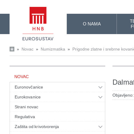
Skip to Main Content
T
O NAMA
F
»
Novac
»
Numizmatika
»
Prigodne zlatne i srebrne kovan
NOVAC
Dalmat
Euronovčanice
Objavljeno:
Eurokovanice
Strani novac
Regulativa
Zaštita od krivotvorenja