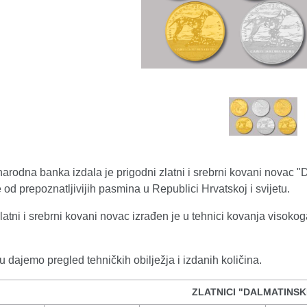
arodna banka izdala je prigodni zlatni i srebrni kovani novac 
 od prepoznatljivijih pasmina u Republici Hrvatskoj i svijetu.
latni i srebrni kovani novac izrađen je u tehnici kovanja visoko
 dajemo pregled tehničkih obilježja i izdanih količina.
ZLATNICI "DALMATINSK