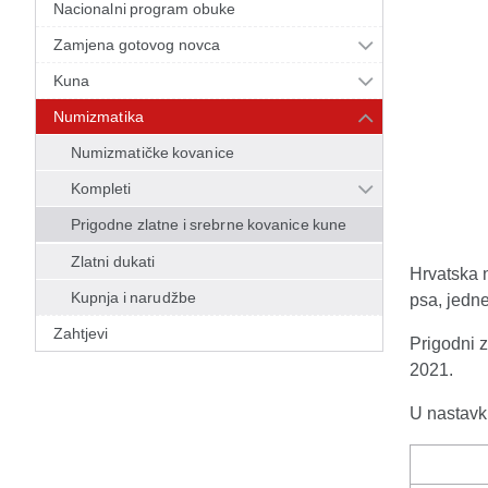
Nacionalni program obuke
Zamjena gotovog novca
Kuna
Numizmatika
Numizmatičke kovanice
Kompleti
Prigodne zlatne i srebrne kovanice kune
Zlatni dukati
Hrvatska n
Kupnja i narudžbe
psa, jedne
Zahtjevi
Prigodni z
2021.
U nastavku