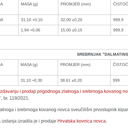
LA
MASA (g)
PROMJER (mm)
ČISTOĆ
NA
31,10 +0,10
32,00 ±0,20
999,9
1,94 +0,06
15,00 ±0,15
999,9
SREBRNJAK "DALMATINS
LA
MASA (g)
PROMJER (mm)
ČISTOĆ
31,10 +0,30
38,61 ±0,20
999
izdavanju i prodaji prigodnoga zlatnoga i srebrnoga kovanog n
, br. 119/2021.
latnoga i srebrnoga kovanog novca sveučilišni prvostupnik kipa
zdanja izradila je i prodaje
Hrvatska kovnica novca
.