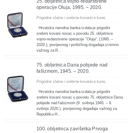
25. obljetnica vojno-redarstvene
operacije Oluja, 1995. – 2020.
Prigodne zlatne i srebrne kovanice kune,
Hrvatska narodna banka izdala je prigodni
srebrni kovani novac u povodu 25. obljetnice
vojno-redarstvene operacije "Oluja", (1995. –
2020.), povijesnog i političkog događaja iznimno
važnog za R...
75. obljetnica Dana pobjede nad
fašizmom, 1945. – 2020.
Prigodne zlatne i srebrne kovanice kune,
Hrvatska narodna banka izdala je prigodni
srebrni kovani novac u povodu 75. obljetnice Dana
pobjede nad fašizmom (9. svibnja 1945. – 9.
svibnja 2020.), povijesnog događaja važnog za
Republiku H...
100. obljetnica završetka Prvoga