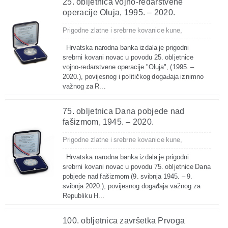
25. obljetnica vojno-redarstvene
operacije Oluja, 1995. – 2020.
Prigodne zlatne i srebrne kovanice kune,
Hrvatska narodna banka izdala je prigodni
srebrni kovani novac u povodu 25. obljetnice
vojno-redarstvene operacije "Oluja", (1995. –
2020.), povijesnog i političkog događaja iznimno
važnog za R...
75. obljetnica Dana pobjede nad
fašizmom, 1945. – 2020.
Prigodne zlatne i srebrne kovanice kune,
Hrvatska narodna banka izdala je prigodni
srebrni kovani novac u povodu 75. obljetnice Dana
pobjede nad fašizmom (9. svibnja 1945. – 9.
svibnja 2020.), povijesnog događaja važnog za
Republiku H...
100. obljetnica završetka Prvoga