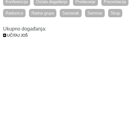
Konferencija
Ostala događanja
Predavanje
Prezentacija
Radionica
Radna grupa
Sastanak
Seminar
Skup
Ukupno događanja:
UČITAJ JOŠ