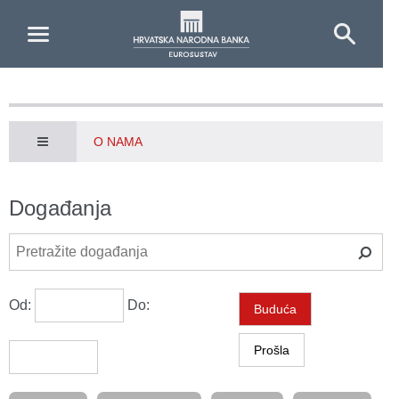
Skip to Main Content
O NAMA
Događanja
Od:
Do:
Buduća
Prošla