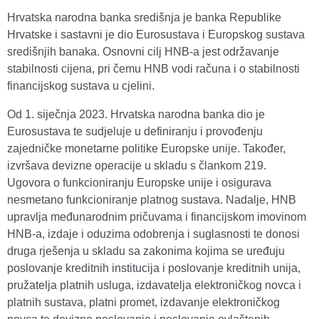
Hrvatska narodna banka središnja je banka Republike
Hrvatske i sastavni je dio Eurosustava i Europskog sustava
središnjih banaka. Osnovni cilj HNB-a jest održavanje
stabilnosti cijena, pri čemu HNB vodi računa i o stabilnosti
financijskog sustava u cjelini.
Od 1. siječnja 2023. Hrvatska narodna banka dio je
Eurosustava te sudjeluje u definiranju i provođenju
zajedničke monetarne politike Europske unije. Također,
izvršava devizne operacije u skladu s člankom 219.
Ugovora o funkcioniranju Europske unije i osigurava
nesmetano funkcioniranje platnog sustava. Nadalje, HNB
upravlja međunarodnim pričuvama i financijskom imovinom
HNB-a, izdaje i oduzima odobrenja i suglasnosti te donosi
druga rješenja u skladu sa zakonima kojima se uređuju
poslovanje kreditnih institucija i poslovanje kreditnih unija,
pružatelja platnih usluga, izdavatelja elektroničkog novca i
platnih sustava, platni promet, izdavanje elektroničkog