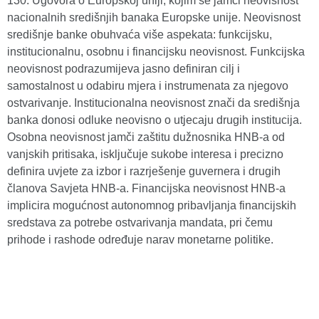
130. Ugovora o Europskoj uniji, kojim se jamči neovisnost
nacionalnih središnjih banaka Europske unije. Neovisnost
središnje banke obuhvaća više aspekata: funkcijsku,
institucionalnu, osobnu i financijsku neovisnost. Funkcijska
neovisnost podrazumijeva jasno definiran cilj i
samostalnost u odabiru mjera i instrumenata za njegovo
ostvarivanje. Institucionalna neovisnost znači da središnja
banka donosi odluke neovisno o utjecaju drugih institucija.
Osobna neovisnost jamči zaštitu dužnosnika HNB-a od
vanjskih pritisaka, isključuje sukobe interesa i precizno
definira uvjete za izbor i razrješenje guvernera i drugih
članova Savjeta HNB-a. Financijska neovisnost HNB-a
implicira mogućnost autonomnog pribavljanja financijskih
sredstava za potrebe ostvarivanja mandata, pri čemu
prihode i rashode određuje narav monetarne politike.