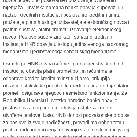
novca te devizno poslovanje i poslovanje ovlaštenih
mjenjača. Hrvatska narodna banka obavlja superviziju i
nadzor kreditnih institucija i poslovanje kreditnih unija,
pružatelja platnih usluga, izdavatelja elektroničkog novca i
platnih sustava, platni promet i izdavanje elektroničkog
novca. Poslove supervizije kao i sanacije kreditnih
institucija HNB obavlja u sklopu jedinstvenoga nadzornog
mehanizma i jedinstvenoga sanacijskog mehanizma.
Osim toga, HNB otvara račune i prima sredstva kreditnih
institucija, obavlja platni promet po tim računima te
odobrava kredite kreditnim institucijama, prikuplja i
obrađuje statističke podatke te uređuje i unapređuje platni
promet i osigurava njegovo nesmetano funkcioniranje. Za
Republiku Hrvatsku Hrvatska narodna banka obavlja
poslove fiskalnog agenta i obavlja ostale zakonom
utvrđene poslove. Usto, HNB donosi podzakonske propise
za poslove iz svoje nadležnosti, provodi makrobonitetnu
politiku radi pridonošenja očuvanju stabilnosti financijskog