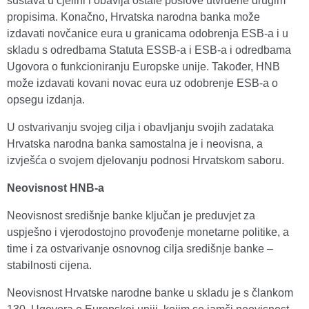
sustava u cjelini i obavlja ostale poslove utvrđene drugim
propisima. Konačno, Hrvatska narodna banka može
izdavati novčanice eura u granicama odobrenja ESB-a i u
skladu s odredbama Statuta ESSB-a i ESB-a i odredbama
Ugovora o funkcioniranju Europske unije. Također, HNB
može izdavati kovani novac eura uz odobrenje ESB-a o
opsegu izdanja.
U ostvarivanju svojeg cilja i obavljanju svojih zadataka
Hrvatska narodna banka samostalna je i neovisna, a
izvješća o svojem djelovanju podnosi Hrvatskom saboru.
Neovisnost HNB-a
Neovisnost središnje banke ključan je preduvjet za
uspješno i vjerodostojno provođenje monetarne politike, a
time i za ostvarivanje osnovnog cilja središnje banke –
stabilnosti cijena.
Neovisnost Hrvatske narodne banke u skladu je s člankom