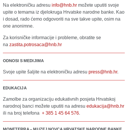
Na elektroničku adresu
info@hnb.hr
možete uputiti svoje
upite o temama iz djelokruga Hrvatske narodne banke. Kao
i dosad, rado ćemo odgovoriti na sve takve upite, osim na
one anonimne.
Za korisničke informacije i probleme, obratite se
na
zastita.potrosaca@hnb.hr
ODNOSI S MEDIJIMA
Svoje upite šaljite na elektroničku adresu
press@hnb.hr
.
EDUKACIJA
Zamolbe za organizaciju edukativnih posjeta Hrvatskoj
narodnoj banci možete uputiti na adresu
edukacija@hnb.hr
ili na broj telefona
+ 385 1 45 64 576
.
MONETERRA – MUZEJ NOVCA HRVATSKE NARODNE BANKE