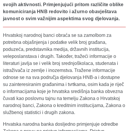
svojih aktivnosti. Primjenjujući pritom različite oblike
komuniciranja HNB redovito i ažurno obavještava
javnost o svim važnijim aspektima svog djelovanja.
Hrvatskoj narodnoj banci obraća se sa zamolbom za
potrebna objašnjenja i podatke velik broj građana,
poduzeća, predstavnika medija, državnih institucija,
veleposlanstava i drugih. Također, tražeći informacije o
literaturi javlja se i velik broj srednjoškolaca, studenata i
istraživača iz zemlje i inozemstva. Tražene informacije
odnose se na sva područja djelovanja HNB-a i dostupne
su zainteresiranim građanima i tvrtkama, osim kada je riječ
o informacijama koje je hrvatska središnja banka obvezna
čuvati kao poslovnu tajnu na temelju Zakona o Hrvatskoj
narodnoj banci, Zakona o kreditnim institucijama, Zakona o
službenoj statistici i drugih zakona.
Hrvatska narodna banka dosljedno primjenjuje odredbe