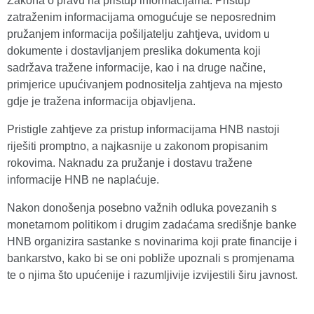
Zakona o pravu na pristup informacijama. Pristup
zatraženim informacijama omogućuje se neposrednim
pružanjem informacija pošiljatelju zahtjeva, uvidom u
dokumente i dostavljanjem preslika dokumenta koji
sadržava tražene informacije, kao i na druge načine,
primjerice upućivanjem podnositelja zahtjeva na mjesto
gdje je tražena informacija objavljena.
Pristigle zahtjeve za pristup informacijama HNB nastoji
riješiti promptno, a najkasnije u zakonom propisanim
rokovima. Naknadu za pružanje i dostavu tražene
informacije HNB ne naplaćuje.
Nakon donošenja posebno važnih odluka povezanih s
monetarnom politikom i drugim zadaćama središnje banke
HNB organizira sastanke s novinarima koji prate financije i
bankarstvo, kako bi se oni pobliže upoznali s promjenama
te o njima što upućenije i razumljivije izvijestili širu javnost.