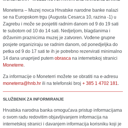
Moneterra – Muzej novca Hrvatske narodne banke nalazi
se na Europskom trgu (Augusta Cesarca 10, razina -1) u
Zagrebu i može se posjetiti radnim danom od 9 do 19 sati
te subotom od 10 do 14 sati. Nedjeljom, blagdanima i
državnim praznicima muzej je zatvoren. Vođene grupne
posjete organiziraju se radnim danom, od ponedjeljka do
petka od 9 do 17 sati te ih je potrebno rezervirati minimalno
14 dana unaprijed putem
obrasca
na internetskoj stranici
Moneterre
.
Za informacije o Moneterri možete se obratiti na e-adresu
moneterra@hnb.hr
ili na telefonski broj
+ 385 1 4702 181
.
SLUŽBENIK ZA INFORMIRANJE
Hrvatska narodna banka omogućava pristup informacijama
o svom radu redovitim objavljivanjem informacija na
internetskoj stranici i davanjem informacija korisniku koji je