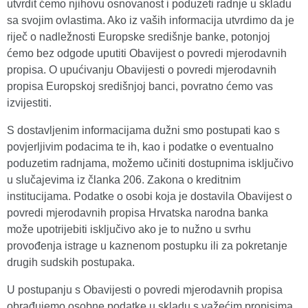
utvrdit ćemo njihovu osnovanost i poduzeti radnje u skladu
sa svojim ovlastima. Ako iz vaših informacija utvrdimo da je
riječ o nadležnosti Europske središnje banke, potonjoj
ćemo bez odgode uputiti Obavijest o povredi mjerodavnih
propisa. O upućivanju Obavijesti o povredi mjerodavnih
propisa Europskoj središnjoj banci, povratno ćemo vas
izvijestiti.
S dostavljenim informacijama dužni smo postupati kao s
povjerljivim podacima te ih, kao i podatke o eventualno
poduzetim radnjama, možemo učiniti dostupnima isključivo
u slučajevima iz članka 206. Zakona o kreditnim
institucijama. Podatke o osobi koja je dostavila Obavijest o
povredi mjerodavnih propisa Hrvatska narodna banka
može upotrijebiti isključivo ako je to nužno u svrhu
provođenja istrage u kaznenom postupku ili za pokretanje
drugih sudskih postupaka.
U postupanju s Obavijesti o povredi mjerodavnih propisa
obrađujemo osobne podatke u skladu s važećim propisima